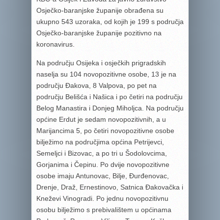
Osječko-baranjske županije obrađena su
ukupno 543 uzoraka, od kojih je 199 s područja
Osječko-baranjske županije pozitivno na
koronavirus.
Na području Osijeka i osječkih prigradskih
naselja su 104 novopozitivne osobe, 13 je na
području Đakova, 8 Valpova, po pet na
području Belišća i Našica i po četiri na području
Belog Manastira i Donjeg Miholjca. Na području
općine Erdut je sedam novopozitivnih, a u
Marijancima 5, po četiri novopozitivne osobe
bilježimo na područjima općina Petrijevci,
Semeljci i Bizovac, a po tri u Šodolovcima,
Gorjanima i Čepinu. Po dvije novopozitivne
osobe imaju Antunovac, Bilje, Đurđenovac,
Drenje, Draž, Ernestinovo, Satnica Đakovačka i
Kneževi Vinogradi. Po jednu novopozitivnu
osobu bilježimo s prebivalištem u općinama