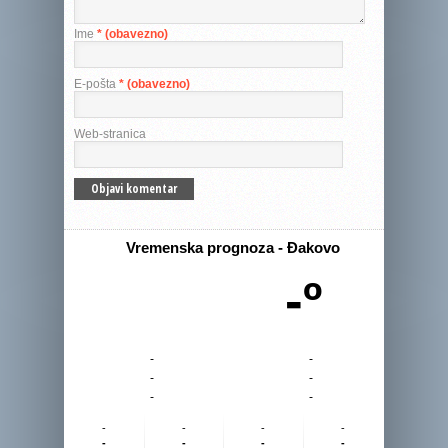
Ime
* (obavezno)
E-pošta
* (obavezno)
Web-stranica
Vremenska prognoza - Đakovo
-º
-
-
-
-
-
-
-
-
-
-
-
-
-
-