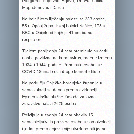
Podgorač, Popovac, Viljevo, Trnava, Koška,
Magadenovac i Darda.
Na bolničkom liječenju nalaze se 233 osobe,
55 u Općoj županijskoj bolnici Našice, 178 u
KBC-u Osijek od kojih je 41 osoba na
respiratoru.
Tijekom posljednja 24 sata preminule su četiri
osobe pozitivne na koronavirus, rođene između
1934. i 1944. godine. Preminule osobe, uz
COVID-19 imale su i druge komorbiditete.
Na području Osječko-baranjske županije u
samoizolaciji se danas prema evidenciji
Epidemiološke službe Zavoda za javno
zdravstvo nalazi 2625 osoba.
Policija je u zadnja 24 sata obavila 15
samoinicijativnih provjera osoba u samoizolaciji
i jednu prema dojavi i nije utvrđeno niti jedno