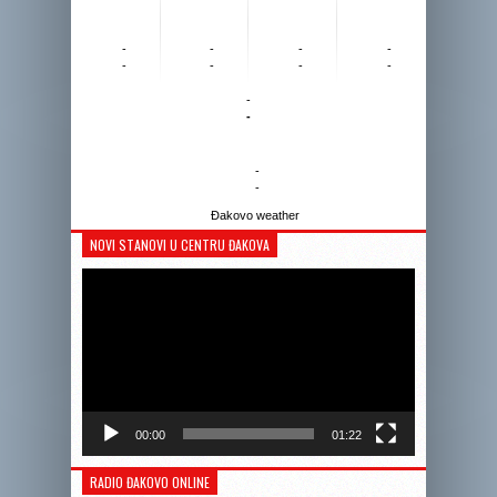
-
-
-
-
-
-
-
-
-
-
-
-
Đakovo weather
NOVI STANOVI U CENTRU ĐAKOVA
Reprodukto
videozapis
00:00
01:22
RADIO ĐAKOVO ONLINE