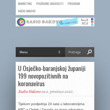
MARKETING
POGREBNE OBAVIJESTI
PROGRAM
RADIO ĐAKOVO
U Osječko-baranjskoj županiji
199 novopozitivnih na
koronavirus
Radio Đakovo
na 6. prosinca 2020.
Tijekom posljednja 24 sata u laboratorijima
KBC-a Osijek i Zavoda za javno zdravstvo