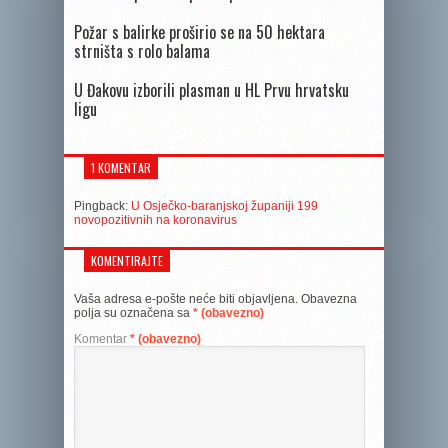
Požar s balirke proširio se na 50 hektara
strništa s rolo balama
U Đakovu izborili plasman u HL Prvu hrvatsku
ligu
1 KOMENTAR
Pingback:
U Osječko-baranjskoj županiji 199
novopozitivnih na koronavirus
KOMENTIRAJTE
Vaša adresa e-pošte neće biti objavljena.
Obavezna
polja su označena sa
* (obavezno)
Komentar
* (obavezno)