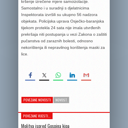
kršenje izrečene mjere samoizolacije.
Samostalno i u suradnji s djelatnicima
Inspektorata izvršili su ukupno 56 nadzora
objekata. Policijska uprava Osječko-baranjska
tijekom protekla 24 sata nije imala utvrđenih
prekršaja niti postupanja u vezi Zakona o zaštiti
pučanstva od zaraznih bolesti, odnosno
nekorištenja ili nepravilnog korištenja maski za
lice.
POVEZANE NOVOSTI
NOVOST
POVEZANE VIJESTI...
Molitva ispred Gospina kipa