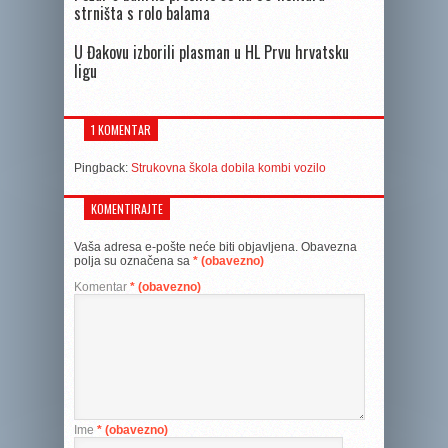
strništa s rolo balama
U Đakovu izborili plasman u HL Prvu hrvatsku
ligu
1 KOMENTAR
Pingback:
Strukovna škola dobila kombi vozilo
KOMENTIRAJTE
Vaša adresa e-pošte neće biti objavljena.
Obavezna
polja su označena sa
* (obavezno)
Komentar
* (obavezno)
Ime
* (obavezno)