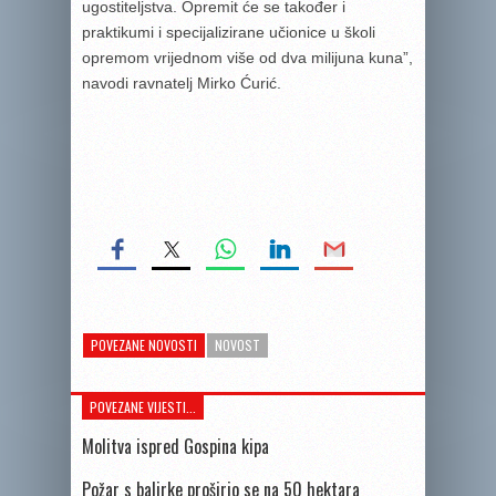
ugostiteljstva. Opremit će se također i
praktikumi i specijalizirane učionice u školi
opremom vrijednom više od dva milijuna kuna”,
navodi ravnatelj Mirko Ćurić.
POVEZANE NOVOSTI
NOVOST
POVEZANE VIJESTI...
Molitva ispred Gospina kipa
Požar s balirke proširio se na 50 hektara