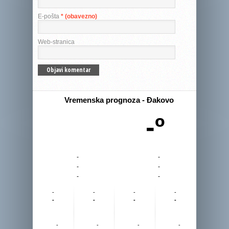
E-pošta
* (obavezno)
Web-stranica
Vremenska prognoza - Đakovo
-º
-
-
-
-
-
-
-
-
-
-
-
-
-
-
-
-
-
-