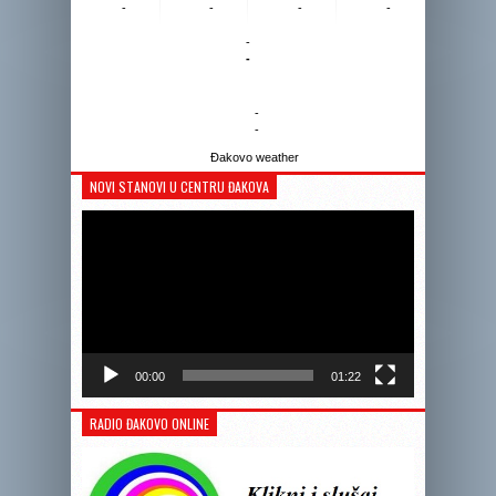
-
-
-
-
-
-
-
-
Đakovo weather
NOVI STANOVI U CENTRU ĐAKOVA
Reprodukto
videozapis
00:00
01:22
RADIO ĐAKOVO ONLINE