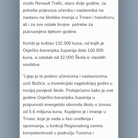
vozilo Renault Trafic, staro dvije godine, za
potrebe prijevoza učenika i nastavnika na
nastavu na školska imanja u Trnavi i Ivandvoru,
ali i za sve ostale brojne potrebe za
putovanjima tijekom godine.
Kombi je koštao 132.000 kuna, od kojih je
Osječko-baranjska županija dala 100.000
kuna, a ostatak od 32.000 Škola iz vlastitih
sredstva.
“Lijep je to poklon učenicima i nastavnicima
uoči Božića, u investicijski najplodnijoj godini u
novijoj povijesti škole. Podsjećamo kako je ove
godine Osječko-baranjska županija u
potpunosti energetski obnovila školu u iznosu
od 5,6 milijuna kuna. Kupljeno je i imanje u
Trnavi, koje je sada u fazi uređenja i
opremanja, u funkciji Regionalnog centra
kompetentnosti u području Turizma i