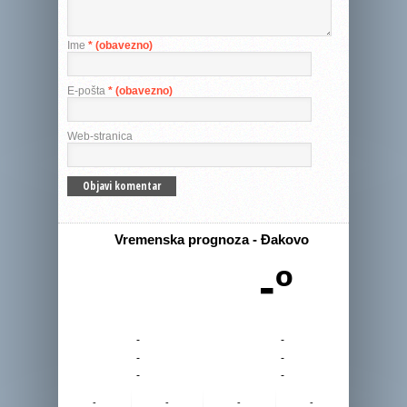
Ime
* (obavezno)
E-pošta
* (obavezno)
Web-stranica
Vremenska prognoza - Đakovo
-º
-
-
-
-
-
-
-
-
-
-