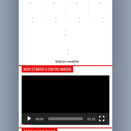
-
-
-
-
-
-
-
-
-
-
-
-
-
-
-
-
Đakovo weather
NOVI STANOVI U CENTRU ĐAKOVA
Reprodukto
videozapis
00:00
01:22