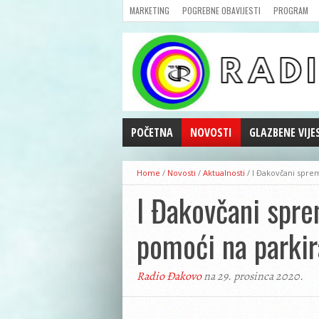
MARKETING
POGREBNE OBAVIJESTI
PROGRAM
POČETNA
NOVOSTI
GLAZBENE VIJE
AKTUALNOSTI
Home
/
Novosti
/
Aktualnosti
/
I Đakovčani sprem
CRNA KRONIKA
I Đakovčani sprem
POLITIKA
ZANIMLJIVOSTI
pomoći na parkir
GOSPODARSTVO
KULTURA
Radio Đakovo
na 29. prosinca 2020.
ŠPORT
REPRIZE EMISIJA