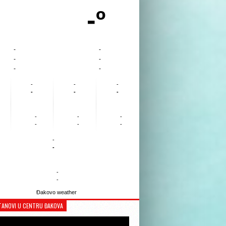
-º
-
-
-
-
-
-
-
-
-
-
-
-
-
-
-
-
-
-
-
-
-
-
Đakovo weather
TANOVI U CENTRU ĐAKOVA
Reproduktor
videozapisa