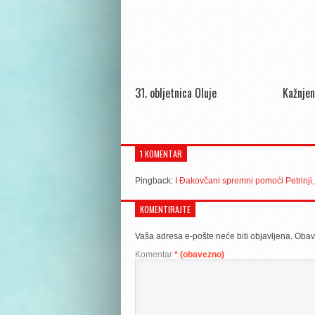
31. obljetnica Oluje
Kažnjen
1 KOMENTAR
Pingback:
I Đakovčani spremni pomoći Petrinji, 
KOMENTIRAJTE
Vaša adresa e-pošte neće biti objavljena.
Obav
Komentar
* (obavezno)