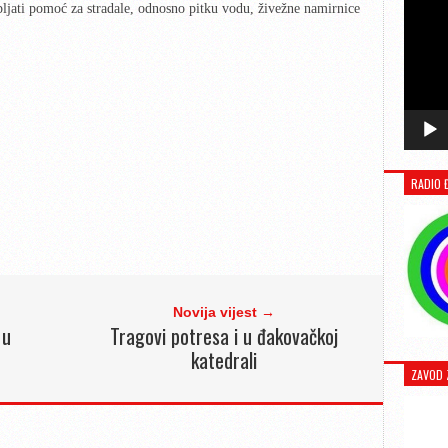
pljati pomoć za stradale, odnosno pitku vodu, živežne namirnice
RADIO 
Novija vijest →
 u
Tragovi potresa i u đakovačkoj
katedrali
ZAVOD 