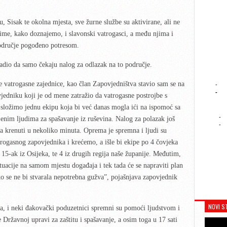
 Sisak te okolna mjesta, sve žurne službe su aktivirane, ali ne
e, kako doznajemo, i slavonski vatrogasci, a među njima i
područje pogođeno potresom.
adio da samo čekaju nalog za odlazak na to područje.
 vatrogasne zajednice, kao član Zapovjedništva stavio sam se na
-
-
edniku koji je od mene zatražio da vatrogasne postrojbe s
složimo jednu ekipu koja bi već danas mogla ići na ispomoć sa
-
enim ljudima za spašavanje iz ruševina. Nalog za polazak još
-
 krenuti u nekoliko minuta. Oprema je spremna i ljudi su
rogasnog zapovjednika i krećemo, a išle bi ekipe po 4 čovjeka
15-ak iz Osijeka, te 4 iz drugih regija naše županije. Međutim,
ituacije na samom mjestu događaja i tek tada će se napraviti plan
ko se ne bi stvarala nepotrebna gužva”, pojašnjava zapovjednik
NOVI S
, i neki đakovački poduzetnici spremni su pomoći ljudstvom i
 Državnoj upravi za zaštitu i spašavanje, a osim toga u 17 sati