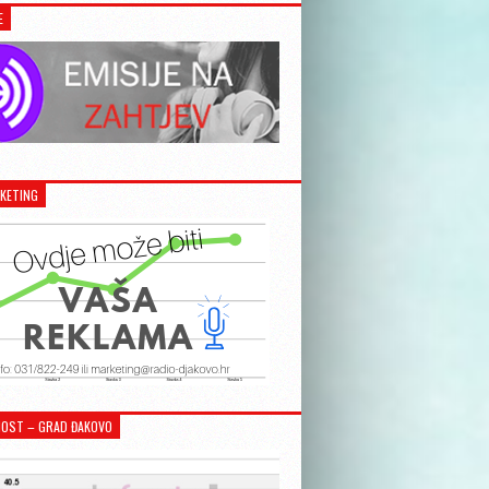
E
KETING
OST – GRAD ĐAKOVO