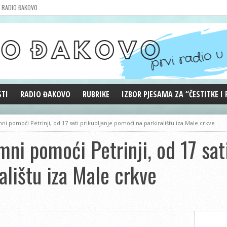
RADIO ĐAKOVO
STI
RADIO ĐAKOVO
RUBRIKE
IZBOR PJESAMA ZA “ČESTITKE I
MARKETING
REPRIZE EMISIJA
ni pomoći Petrinji, od 17 sati prikupljanje pomoći na parkiralištu iza Male crkve
DOBRE VIBRACIJE
ni pomoći Petrinji, od 17 sati
ĐAKOVO GRADE
WEB ANKETA
alištu iza Male crkve
KOLUMNE