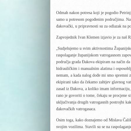
Odmah nakon potresa koji je pogodio Petrinju,
samo u potresom pogođenim područjima. Naim
đakovački, u pripravnosti su za odlazak na 
Zapvojednik Ivan Klemen izjavio je za naš R
„
Sudjelujemo u svim aktivnostima Županijske
raspolaganje županijskom vatrogasnom zapovj
područja grada Đakova ekipiram na način da 
hidrauličkim i manualnim alatima i osposoblj
nemam, a kada nalog dođe mi smo spremni za
ekipirani tako da čekamo zahtjev glavnog vat
zasad iz Đakova, a koliko imam informaciju, 
rano je govoriti o tome, čekaju se procjene s
uključivanja drugih vatrogasnih postrojbi ka
đakovačkih vatrogasaca.
Osim toga, kako doznajemo od Mislava Čališa
svojim vozilima. Stavili su se na raspolaganje