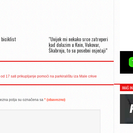
 biciklist
“Uvijek mi nekako srce zatreperi
kad dolazim u Knin, Vukovar,
Škabrnju, to su posebni osjećaji”
od 17 sati prikupljanje pomoći na parkiralištu iza Male crkve
IMAŠ IN
ezna polja su označena sa
* (obavezno)