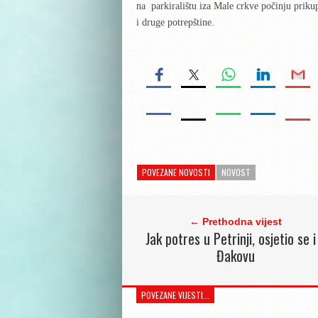
na parkiralištu iza Male crkve počinju priku
i druge potrepštine.
POVEZANE NOVOSTI
NOVOST
← Prethodna vijest
Jak potres u Petrinji, osjetio se i
Đakovu
POVEZANE VIJESTI...