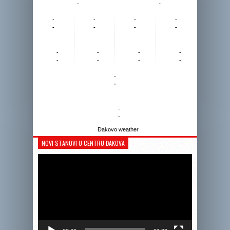
-
-
-
-
-
-
-
-
-
-
-
-
-
-
-
-
-
-
-
-
-
-
Đakovo weather
NOVI STANOVI U CENTRU ĐAKOVA
Reprodukto
videozapis