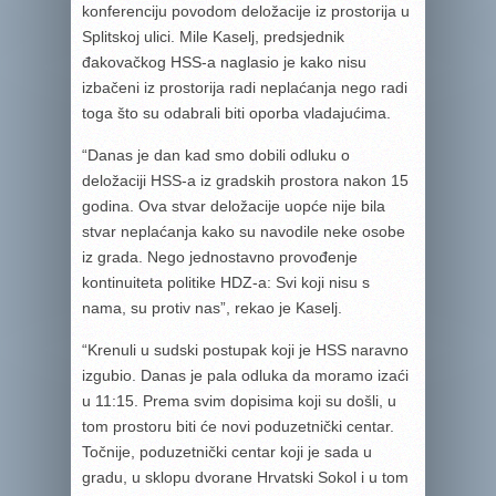
konferenciju povodom deložacije iz prostorija u
Splitskoj ulici. Mile Kaselj, predsjednik
đakovačkog HSS-a naglasio je kako nisu
izbačeni iz prostorija radi neplaćanja nego radi
toga što su odabrali biti oporba vladajućima.
“Danas je dan kad smo dobili odluku o
deložaciji HSS-a iz gradskih prostora nakon 15
godina. Ova stvar deložacije uopće nije bila
stvar neplaćanja kako su navodile neke osobe
iz grada. Nego jednostavno provođenje
kontinuiteta politike HDZ-a: Svi koji nisu s
nama, su protiv nas”, rekao je Kaselj.
“Krenuli u sudski postupak koji je HSS naravno
izgubio. Danas je pala odluka da moramo izaći
u 11:15. Prema svim dopisima koji su došli, u
tom prostoru biti će novi poduzetnički centar.
Točnije, poduzetnički centar koji je sada u
gradu, u sklopu dvorane Hrvatski Sokol i u tom