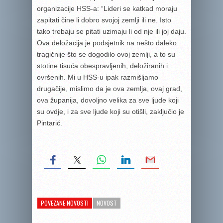
organizacije HSS-a: “Lideri se katkad moraju
zapitati čine li dobro svojoj zemlji ili ne. Isto
tako trebaju se pitati uzimaju li od nje ili joj daju.
Ova deložacija je podsjetnik na nešto daleko
tragičnije što se dogodilo ovoj zemlji, a to su
stotine tisuća obespravljenih, deložiranih i
ovršenih. Mi u HSS-u ipak razmišljamo
drugačije, mislimo da je ova zemlja, ovaj grad,
ova županija, dovoljno velika za sve ljude koji
su ovdje, i za sve ljude koji su otišli, zaključio je
Pintarić.
POVEZANE NOVOSTI
NOVOST