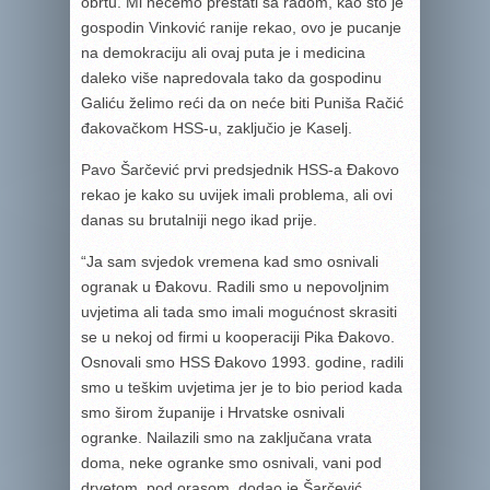
obrtu. Mi nećemo prestati sa radom, kao što je
gospodin Vinković ranije rekao, ovo je pucanje
na demokraciju ali ovaj puta je i medicina
daleko više napredovala tako da gospodinu
Galiću želimo reći da on neće biti Puniša Račić
đakovačkom HSS-u, zaključio je Kaselj.
Pavo Šarčević prvi predsjednik HSS-a Đakovo
rekao je kako su uvijek imali problema, ali ovi
danas su brutalniji nego ikad prije.
“Ja sam svjedok vremena kad smo osnivali
ogranak u Đakovu. Radili smo u nepovoljnim
uvjetima ali tada smo imali mogućnost skrasiti
se u nekoj od firmi u kooperaciji Pika Đakovo.
Osnovali smo HSS Đakovo 1993. godine, radili
smo u teškim uvjetima jer je to bio period kada
smo širom županije i Hrvatske osnivali
ogranke. Nailazili smo na zaključana vrata
doma, neke ogranke smo osnivali, vani pod
drvetom, pod orasom, dodao je Šarčević.