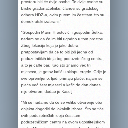
prostoru biti će dvije osobe. Te dvije osobe su
bliske gradonačelniku, članovi su gradskog
odbora HDZ-a, ovim putem im čestitam što su
demokratski izabrani.”
“Gospodin Marin Hrastović, i gospodin Šetka,
nadam se da će im biti ugodno u tom prostoru.
Zbog lokacije koja je jako dobra,
pretpostavljam da će to biti još jedna od
poduzetničkih ideja tog poduzetničkog centra,
a to je caffe bar. Kao što znamo već tri
mjeseca, je gotov kafić u sklopu ergele. Gdje je
sve opremljeno, ljudi primaju plaće, najam se
plaća već šest mjeseci a kafić do dan danas
nije otvoren, dodao je Kaselj
“Mi se nadamo da će se veliko otvorenje oba
objekta dogoditi do lokalnih izbora. Što se tiče
svih poduzetničkih ideja čestitam
poduzetničkom centru na ovom ugostiteljskom