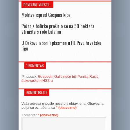
POVEZANE VIJESTI...
Molitva ispred Gospina kipa
Požar s balirke proširio se na 50 hektara
strništa s rolo balama
U Đakovu izborili plasman u HL Prvu hrvatsku
ligu
1 KOMENTAR
Pingback:
Gospodin Galić neće biti Puniša Račić
đakovačkom HSS-u
KOMENTIRAJTE
Vaša adresa e-pošte neće biti objavljena.
Obavezna
polja su označena sa
* (obavezno)
Komentar
* (obavezno)