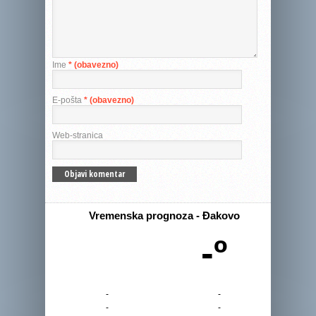
Ime
* (obavezno)
E-pošta
* (obavezno)
Web-stranica
Vremenska prognoza - Đakovo
-º
-
-
-
-