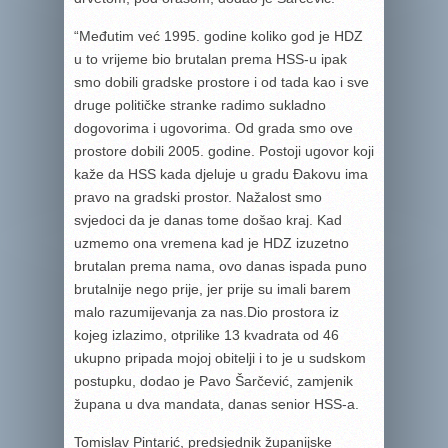
“Međutim već 1995. godine koliko god je HDZ
u to vrijeme bio brutalan prema HSS-u ipak
smo dobili gradske prostore i od tada kao i sve
druge političke stranke radimo sukladno
dogovorima i ugovorima. Od grada smo ove
prostore dobili 2005. godine. Postoji ugovor koji
kaže da HSS kada djeluje u gradu Đakovu ima
pravo na gradski prostor. Nažalost smo
svjedoci da je danas tome došao kraj. Kad
uzmemo ona vremena kad je HDZ izuzetno
brutalan prema nama, ovo danas ispada puno
brutalnije nego prije, jer prije su imali barem
malo razumijevanja za nas.Dio prostora iz
kojeg izlazimo, otprilike 13 kvadrata od 46
ukupno pripada mojoj obitelji i to je u sudskom
postupku, dodao je Pavo Šarčević, zamjenik
župana u dva mandata, danas senior HSS-a.
Tomislav Pintarić, predsjednik županijske