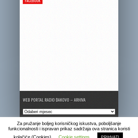
FACEBOOK
WEB PORTAL RADIO ĐAKOVO – ARHIVA
Web
portal
Radio
Za pružanje boljeg korisničkog iskustva, poboljšanje
Đakovo
funkcionalnosti i ispravan prikaz sadržaja ova stranica koristi
–
Copyright © 2020 Radio Đakovo
kolačiće (Cookies)
Cookie settings
PRIHVATI
Arhiva