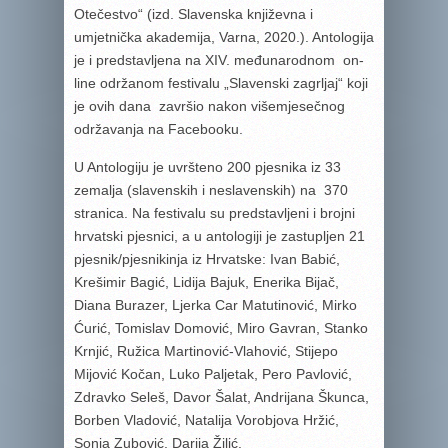
Otečestvo“ (izd. Slavenska književna i
umjetnička akademija, Varna, 2020.). Antologija
je i predstavljena na XIV. međunarodnom on-
line održanom festivalu „Slavenski zagrljaj“ koji
je ovih dana završio nakon višemjesečnog
održavanja na Facebooku.
U Antologiju je uvršteno 200 pjesnika iz 33
zemalja (slavenskih i neslavenskih) na 370
stranica. Na festivalu su predstavljeni i brojni
hrvatski pjesnici, a u antologiji je zastupljen 21
pjesnik/pjesnikinja iz Hrvatske: Ivan Babić,
Krešimir Bagić, Lidija Bajuk, Enerika Bijač,
Diana Burazer, Ljerka Car Matutinović, Mirko
Ćurić, Tomislav Domović, Miro Gavran, Stanko
Krnjić, Ružica Martinović-Vlahović, Stijepo
Mijović Kočan, Luko Paljetak, Pero Pavlović,
Zdravko Seleš, Davor Šalat, Andrijana Škunca,
Borben Vladović, Natalija Vorobjova Hržić,
Sonja Zubović, Darija Žilić.