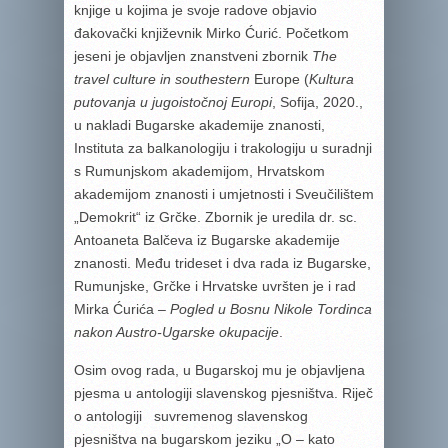
knjige u kojima je svoje radove objavio
đakovački književnik Mirko Ćurić. Početkom
jeseni je objavljen znanstveni zbornik
The
travel culture in southestern
Europe (
Kultura
putovanja u jugoistočnoj Europi
, Sofija, 2020.,
u nakladi Bugarske akademije znanosti,
Instituta za balkanologiju i trakologiju u suradnji
s Rumunjskom akademijom, Hrvatskom
akademijom znanosti i umjetnosti i Sveučilištem
„Demokrit“ iz Grčke. Zbornik je uredila dr. sc.
Antoaneta Balčeva iz Bugarske akademije
znanosti. Među trideset i dva rada iz Bugarske,
Rumunjske, Grčke i Hrvatske uvršten je i rad
Mirka Ćurića
– Pogled u Bosnu Nikole Tordinca
nakon Austro-Ugarske okupacije
.
Osim ovog rada, u Bugarskoj mu je objavljena
pjesma u antologiji slavenskog pjesništva. Riječ
o antologiji suvremenog slavenskog
pjesništva na bugarskom jeziku „O – kato