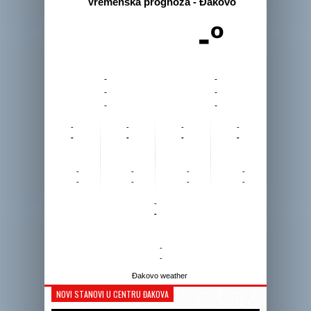
Vremenska prognoza - Đakovo
-º
-
-
-
-
-
-
-
-
-
-
-
-
-
-
-
-
-
-
-
-
-
-
-
-
-
-
Đakovo weather
NOVI STANOVI U CENTRU ĐAKOVA
Reprodukto
videozapis