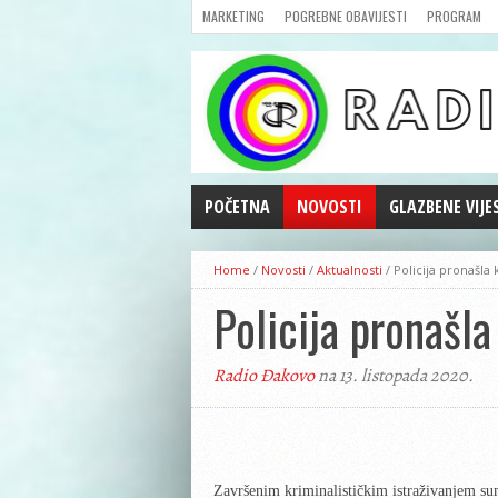
MARKETING
POGREBNE OBAVIJESTI
PROGRAM
POČETNA
NOVOSTI
GLAZBENE VIJE
AKTUALNOSTI
Home
/
Novosti
/
Aktualnosti
/
Policija pronašla 
CRNA KRONIKA
Policija pronašla
POLITIKA
ZANIMLJIVOSTI
Radio Đakovo
na 13. listopada 2020.
GOSPODARSTVO
KULTURA
ŠPORT
REPRIZE EMISIJA
Završenim kriminalističkim istraživanjem sum