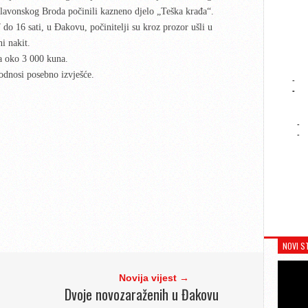
 Slavonskog Broda počinili kazneno djelo „Teška krađa“.
do 16 sati, u Đakovu, počinitelji su kroz prozor ušli u
ni nakit.
ta oko 3 000 kuna.
odnosi posebno izvješće.
-
-
-
-
NOVI S
Novija vijest →
Dvoje novozaraženih u Đakovu