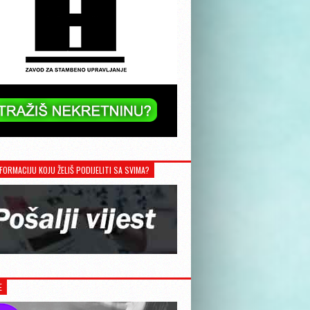
FORMACIJU KOJU ŽELIŠ PODIJELITI SA SVIMA?
E