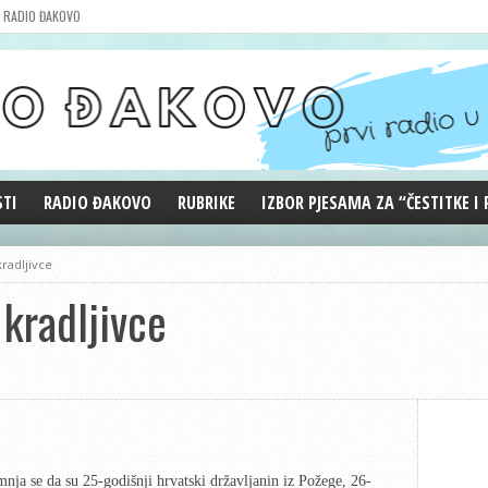
RADIO ĐAKOVO
STI
RADIO ĐAKOVO
RUBRIKE
IZBOR PJESAMA ZA “ČESTITKE I
MARKETING
REPRIZE EMISIJA
kradljivce
DOBRE VIBRACIJE
 kradljivce
ĐAKOVO GRADE
WEB ANKETA
KOLUMNE
nja se da su 25-godišnji hrvatski državljanin iz Požege, 26-