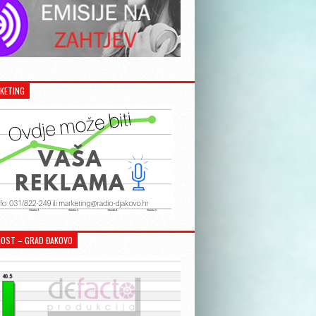
KETING
OST – GRAD ĐAKOVO