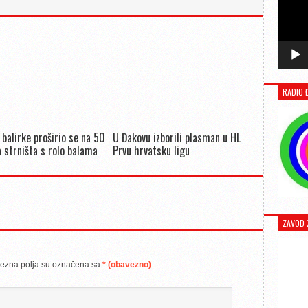
RADIO 
 balirke proširio se na 50
U Đakovu izborili plasman u HL
 strništa s rolo balama
Prvu hrvatsku ligu
ZAVOD 
ezna polja su označena sa
* (obavezno)