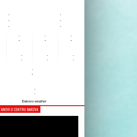
-
-
-
-
-
-
-
-
-
-
-
-
-
-
-
-
-
-
-
-
-
-
Đakovo weather
TANOVI U CENTRU ĐAKOVA
Reproduktor
videozapisa