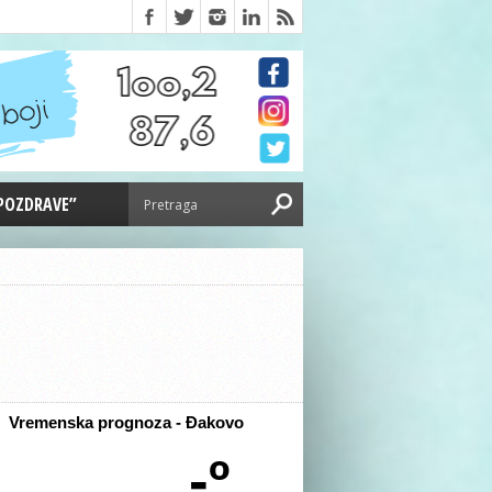
 POZDRAVE”
Vremenska prognoza - Đakovo
-º