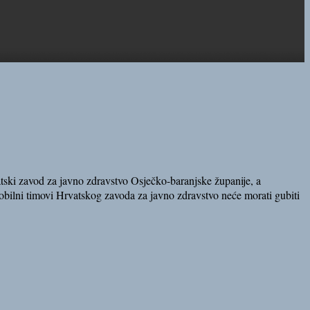
atski zavod za javno zdravstvo
Osječko-baranjske županije, a
obilni timovi H
rvatskog zavoda za javno zdravstvo
neće morati gubiti