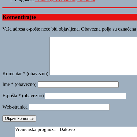
Komentirajte
Vaša adresa e-pošte neće biti objavljena.
Obavezna polja su označena
Komentar
* (obavezno)
Ime
* (obavezno)
E-pošta
* (obavezno)
Web-stranica
Vremenska prognoza - Đakovo