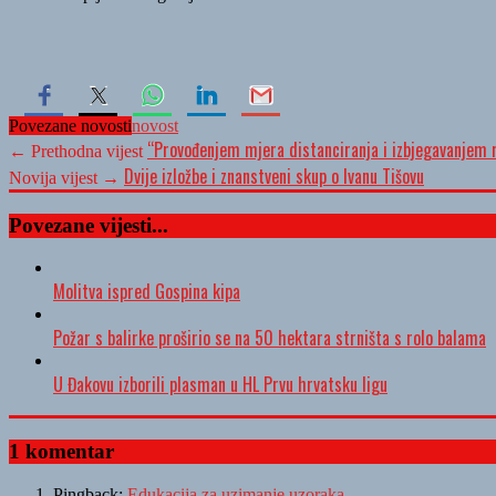
Povezane novosti
novost
“Provođenjem mjera distanciranja i izbjegavanjem r
← Prethodna vijest
Dvije izložbe i znanstveni skup o Ivanu Tišovu
Novija vijest →
Povezane vijesti...
Molitva ispred Gospina kipa
Požar s balirke proširio se na 50 hektara strništa s rolo balama
U Đakovu izborili plasman u HL Prvu hrvatsku ligu
1 komentar
Pingback:
Edukacija za uzimanje uzoraka