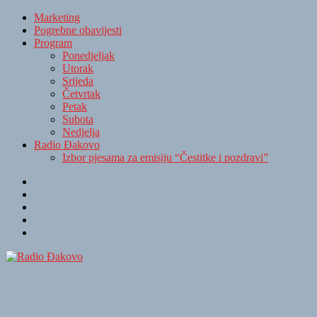
Marketing
Pogrebne obavijesti
Program
Ponedjeljak
Utorak
Srijeda
Četvrtak
Petak
Subota
Nedjelja
Radio Đakovo
Izbor pjesama za emisiju “Čestitke i pozdravi”