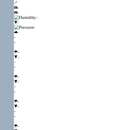
-º
-
-
-
-
-
-
-
-
-
-
-
-
-
-
-
-
-
-
-
-
-