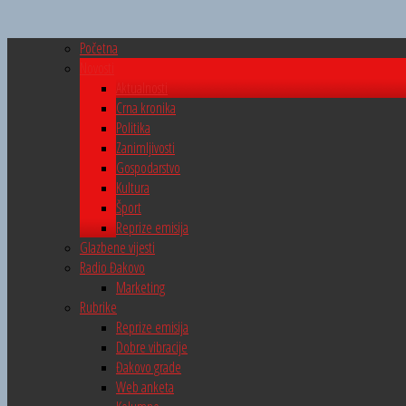
Početna
Novosti
Aktualnosti
Crna kronika
Politika
Zanimljivosti
Gospodarstvo
Kultura
Šport
Reprize emisija
Glazbene vijesti
Radio Đakovo
Marketing
Rubrike
Reprize emisija
Dobre vibracije
Đakovo grade
Web anketa