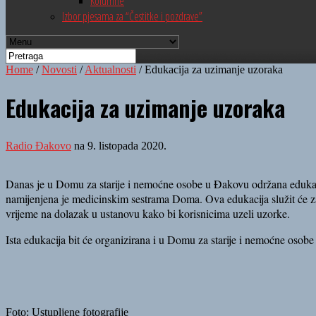
Kolumne
Izbor pjesama za “Čestitke i pozdrave”
Home
/
Novosti
/
Aktualnosti
/
Edukacija za uzimanje uzoraka
Edukacija za uzimanje uzoraka
Radio Đakovo
na 9. listopada 2020.
Dana
s je u Domu za starije i nemoćne osobe u Đakovu
održana eduka
namijenjena je medicinskim sestrama Doma. Ova edukacija služit će za
vrijeme na dolazak u ustanovu kako bi korisnicima uzeli uzorke.
Ista edukacija bit će organizirana i u
Domu za starije i nemoćne osobe
Foto: Ustupljene fotografije