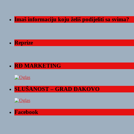
Imaš informaciju koju želiš podijeliti sa svima?
Reprize
RĐ MARKETING
SLUŠANOST – GRAD ĐAKOVO
Facebook