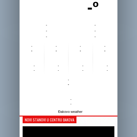
-º
-
-
-
-
-
-
-
-
-
-
-
-
-
-
-
-
-
-
-
-
-
-
-
-
-
-
Đakovo weather
NOVI STANOVI U CENTRU ĐAKOVA
Reprodukto
videozapis