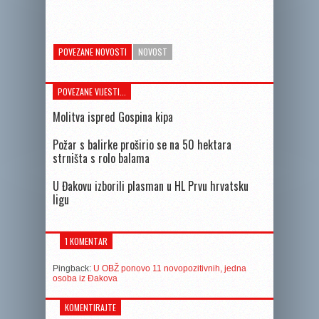
POVEZANE NOVOSTI
NOVOST
POVEZANE VIJESTI...
Molitva ispred Gospina kipa
Požar s balirke proširio se na 50 hektara
strništa s rolo balama
U Đakovu izborili plasman u HL Prvu hrvatsku
ligu
1 KOMENTAR
Pingback:
U OBŽ ponovo 11 novopozitivnih, jedna
osoba iz Đakova
KOMENTIRAJTE