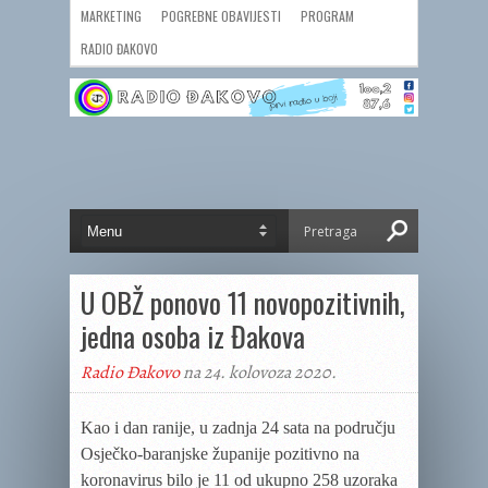
MARKETING
POGREBNE OBAVIJESTI
PROGRAM
RADIO ĐAKOVO
U OBŽ ponovo 11 novopozitivnih,
jedna osoba iz Đakova
Radio Đakovo
na 24. kolovoza 2020.
Kao i dan ranije, u zadnja 24 sata na području
Osječko-baranjske županije pozitivno na
koronavirus bilo je 11 od ukupno 258 uzoraka