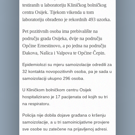
testiranih u laboratoriju Kliničkog bolničkog
centra Osijek. Tijekom vikenda u tom
laboratoriju obrađeno je rekordnih 493 uzorka.
Pet pozitivnih osoba ima prebivalište na
području grada Osijeka, dvije na području
Općine Ernestinovo, a po jedna na području
Đakova, Našica i Valpova te Općine Čepin.
Epidemiolozi su mjeru samoizolacije odredili za
32 kontakta novopozitivnih osoba, pa je sada u
samoizolaciji ukupno 296 osoba.
U Kliničkom bolničkom centru Osijek
hospitalizirano je 17 pacijenata od kojih su tri
na respiratoru.
Policija nije dobila dojave građana o kršenju
samoizolacije, a u tri samoinicijativne provjere
sve osobe su zatečene na prijavljenoj adresi.