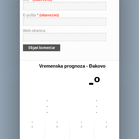
E-pošta
* (obavezno)
Web-stranica
Vremenska prognoza - Đakovo
-º
-
-
-
-
-
-
-
-
-
-
-
-
-
-