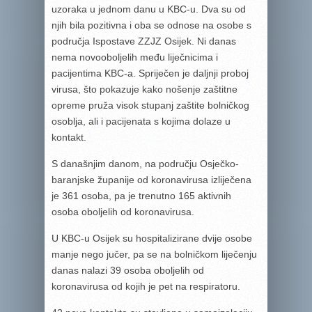
uzoraka u jednom danu u KBC-u. Dva su od
njih bila pozitivna i oba se odnose na osobe s
područja Ispostave ZZJZ Osijek. Ni danas
nema novooboljelih među liječnicima i
pacijentima KBC-a. Spriječen je daljnji proboj
virusa, što pokazuje kako nošenje zaštitne
opreme pruža visok stupanj zaštite bolničkog
osoblja, ali i pacijenata s kojima dolaze u
kontakt.
S današnjim danom, na području Osječko-
baranjske županije od koronavirusa izliječena
je 361 osoba, pa je trenutno 165 aktivnih
osoba oboljelih od koronavirusa.
U KBC-u Osijek su hospitalizirane dvije osobe
manje nego jučer, pa se na bolničkom liječenju
danas nalazi 39 osoba oboljelih od
koronavirusa od kojih je pet na respiratoru.