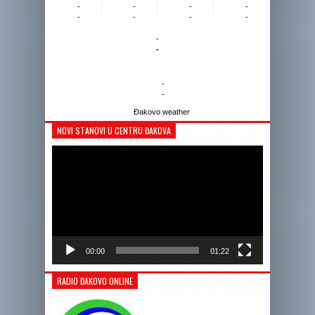
-
-
-
-
-
-
-
-
-
-
-
-
Đakovo weather
NOVI STANOVI U CENTRU ĐAKOVA
Reprodukto
videozapis
00:00
01:22
RADIO ĐAKOVO ONLINE