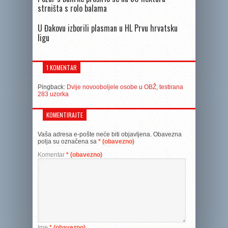
strništa s rolo balama
U Đakovu izborili plasman u HL Prvu hrvatsku
ligu
1 KOMENTAR
Pingback:
Dvije novooboljele osobe u OBŽ, testirana
283 uzorka
KOMENTIRAJTE
Vaša adresa e-pošte neće biti objavljena.
Obavezna
polja su označena sa
* (obavezno)
Komentar
* (obavezno)
Ime
* (obavezno)