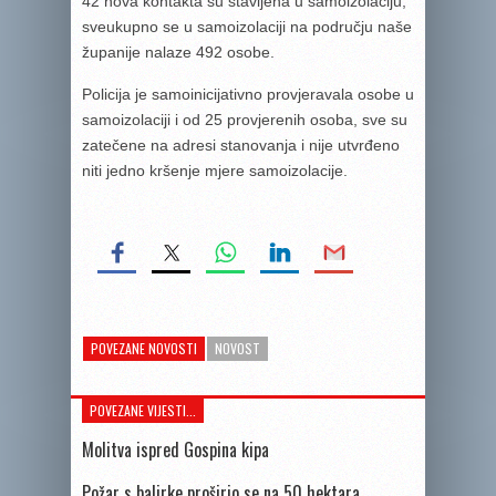
42 nova kontakta su stavljena u samoizolaciju,
sveukupno se u samoizolaciji na području naše
županije nalaze 492 osobe.
Policija je samoinicijativno provjeravala osobe u
samoizolaciji i od 25 provjerenih osoba, sve su
zatečene na adresi stanovanja i nije utvrđeno
niti jedno kršenje mjere samoizolacije.
POVEZANE NOVOSTI
NOVOST
POVEZANE VIJESTI...
Molitva ispred Gospina kipa
Požar s balirke proširio se na 50 hektara