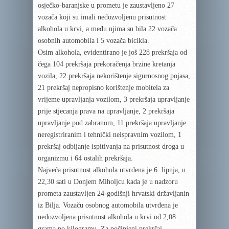
osječko-baranjske u prometu je zaustavljeno 27
vozača koji su imali nedozvoljenu prisutnost
alkohola u krvi, a među njima su bila 22 vozača
osobnih automobila i 5 vozača bicikla.
Osim alkohola, evidentirano je još 228 prekršaja od
čega 104 prekršaja prekoračenja brzine kretanja
vozila, 22 prekršaja nekorištenje sigurnosnog pojasa,
21 prekršaj nepropisno korištenje mobitela za
vrijeme upravljanja vozilom, 3 prekršaja upravljanje
prije stjecanja prava na upravljanje, 2 prekršaja
upravljanje pod zabranom, 11 prekršaja upravljanje
neregistriranim i tehnički neispravnim vozilom, 1
prekršaj odbijanje ispitivanja na prisutnost droga u
organizmu i 64 ostalih prekršaja.
Najveća prisutnost alkohola utvrđena je 6. lipnja, u
22,30 sati u Donjem Miholjcu kada je u nadzoru
prometa zaustavljen 24-godišnji hrvatski državljanin
iz Bilja. Vozaču osobnog automobila utvrđena je
nedozvoljena prisutnost alkohola u krvi od 2,08
grama po kilogramu. Za počinjeni prekršaj