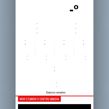
-º
-
-
-
-
-
-
-
-
-
-
-
-
-
-
-
-
-
-
-
-
-
-
-
-
-
-
Đakovo weather
NOVI STANOVI U CENTRU ĐAKOVA
Reprodukto
videozapis