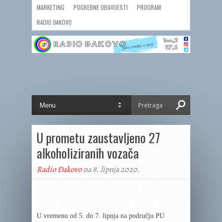
MARKETING
POGREBNE OBAVIJESTI
PROGRAM
RADIO ĐAKOVO
U prometu zaustavljeno 27
alkoholiziranih vozača
Radio Đakovo
na 8. lipnja 2020.
U vremenu od 5. do 7. lipnja na području PU