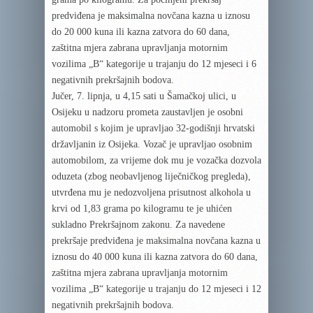
predviđena je maksimalna novčana kazna u iznosu
do 20 000 kuna ili kazna zatvora do 60 dana,
zaštitna mjera zabrana upravljanja motornim
vozilima „B“ kategorije u trajanju do 12 mjeseci i 6
negativnih prekršajnih bodova.
Jučer, 7. lipnja, u 4,15 sati u Šamačkoj ulici, u
Osijeku u nadzoru prometa zaustavljen je osobni
automobil s kojim je upravljao 32-godišnji hrvatski
državljanin iz Osijeka. Vozač je upravljao osobnim
automobilom, za vrijeme dok mu je vozačka dozvola
oduzeta (zbog neobavljenog liječničkog pregleda),
utvrđena mu je nedozvoljena prisutnost alkohola u
krvi od 1,83 grama po kilogramu te je uhićen
sukladno Prekršajnom zakonu. Za navedene
prekršaje predviđena je maksimalna novčana kazna u
iznosu do 40 000 kuna ili kazna zatvora do 60 dana,
zaštitna mjera zabrana upravljanja motornim
vozilima „B“ kategorije u trajanju do 12 mjeseci i 12
negativnih prekršajnih bodova.