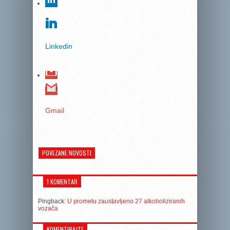
Linkedin
Gmail
POVEZANE NOVOSTI
1 KOMENTAR
Pingback:
U prometu zaustavljeno 27 alkoholiziranih
vozača
KOMENTIRAJTE