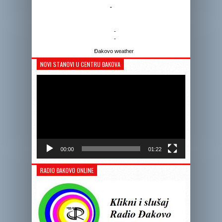
-
-
-
Đakovo weather
NOVI STANOVI U CENTRU ĐAKOVA
Reprodukto
videozapis
00:00
01:22
RADIO ĐAKOVO ONLINE