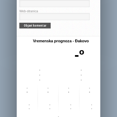
Web-stranica
Vremenska prognoza - Đakovo
-º
-
-
-
-
-
-
-
-
-
-
-
-
-
-
-
-
-
-
-
-
-
-
-