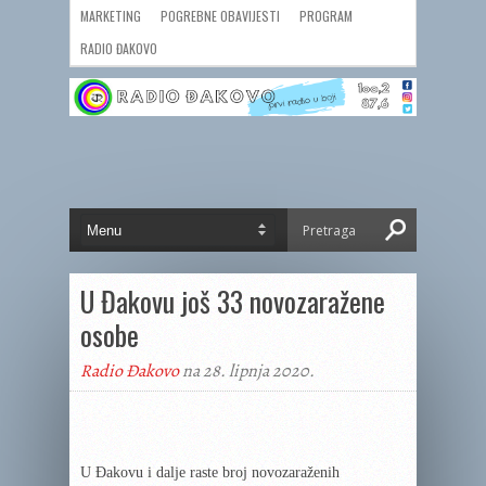
MARKETING
POGREBNE OBAVIJESTI
PROGRAM
RADIO ĐAKOVO
U Đakovu još 33 novozaražene
osobe
Radio Đakovo
na 28. lipnja 2020.
U Đakovu i dalje raste broj novozaraženih