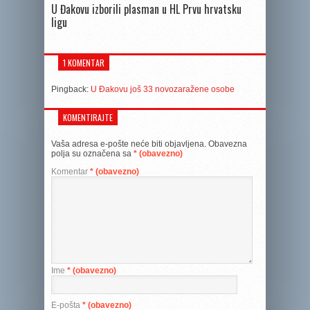
U Đakovu izborili plasman u HL Prvu hrvatsku
ligu
1 KOMENTAR
Pingback:
U Đakovu još 33 novozaražene osobe
KOMENTIRAJTE
Vaša adresa e-pošte neće biti objavljena.
Obavezna
polja su označena sa
* (obavezno)
Komentar
* (obavezno)
Ime
* (obavezno)
E-pošta
* (obavezno)