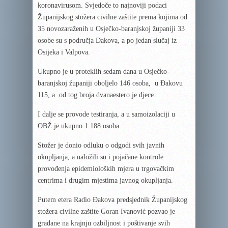
koronavirusom. Svjedoče to najnoviji podaci
Županijskog stožera civilne zaštite prema kojima od
35 novozaraženih u Osječko-baranjskoj županiji 33
osobe su s područja Đakova, a po jedan slučaj iz
Osijeka i Valpova.
Ukupno je u proteklih sedam dana u Osječko-
baranjskoj županiji oboljelo 146 osoba, u Đakovu
115, a od tog broja dvanaestero je djece.
I dalje se provode testiranja, a u samoizolaciji u
OBŽ je ukupno 1.188 osoba.
Stožer je donio odluku o odgodi svih javnih
okupljanja, a naložili su i pojačane kontrole
provođenja epidemioloških mjera u trgovačkim
centrima i drugim mjestima javnog okupljanja.
Putem etera Radio Đakova predsjednik Županijskog
stožera civilne zaštite Goran Ivanović pozvao je
građane na krajnju ozbiljnost i poštivanje svih