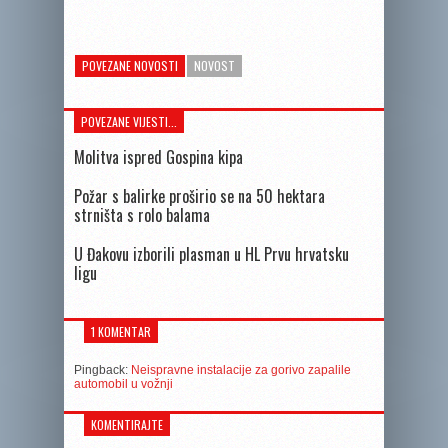
POVEZANE NOVOSTI
NOVOST
POVEZANE VIJESTI...
Molitva ispred Gospina kipa
Požar s balirke proširio se na 50 hektara
strništa s rolo balama
U Đakovu izborili plasman u HL Prvu hrvatsku
ligu
1 KOMENTAR
Pingback:
Neispravne instalacije za gorivo zapalile
automobil u vožnji
KOMENTIRAJTE