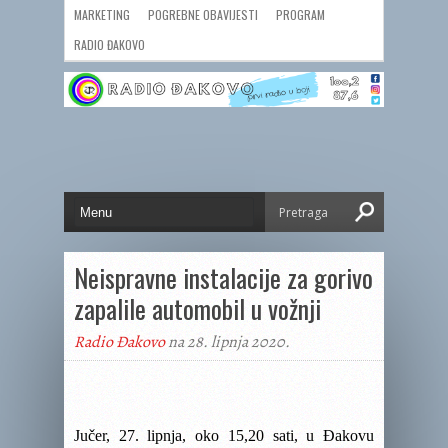
MARKETING
POGREBNE OBAVIJESTI
PROGRAM
RADIO ĐAKOVO
Neispravne instalacije za gorivo
zapalile automobil u vožnji
Radio Đakovo
na 28. lipnja 2020.
Jučer, 27. lipnja, oko 15,20 sati, u Đakovu