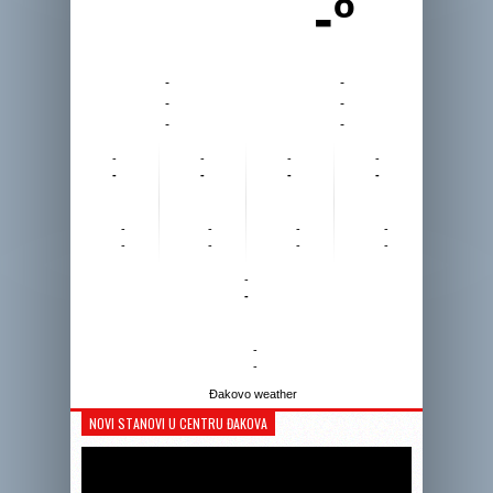
-º
-
-
-
-
-
-
-
-
-
-
-
-
-
-
-
-
-
-
-
-
-
-
-
-
-
-
Đakovo weather
NOVI STANOVI U CENTRU ĐAKOVA
Reprodukto
videozapis