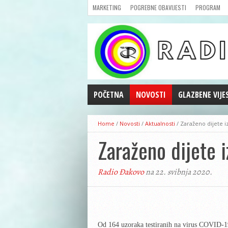
MARKETING
POGREBNE OBAVIJESTI
PROGRAM
POČETNA
NOVOSTI
GLAZBENE VIJE
AKTUALNOSTI
Home
/
Novosti
/
Aktualnosti
/
Zaraženo dijete i
CRNA KRONIKA
Zaraženo dijete i
POLITIKA
ZANIMLJIVOSTI
Radio Đakovo
na 22. svibnja 2020.
GOSPODARSTVO
KULTURA
ŠPORT
REPRIZE EMISIJA
Od 164 uzoraka testiranih na virus COVID-19