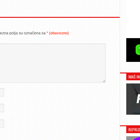
ezna polja su označena sa
* (obavezno)
IMAŠ IN
REPRIZ