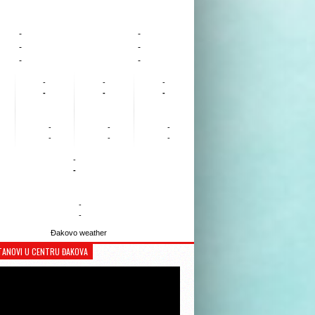
-
-
-
-
-
-
-
-
-
-
-
-
-
-
-
-
-
-
-
-
-
-
Đakovo weather
TANOVI U CENTRU ĐAKOVA
Reproduktor
videozapisa