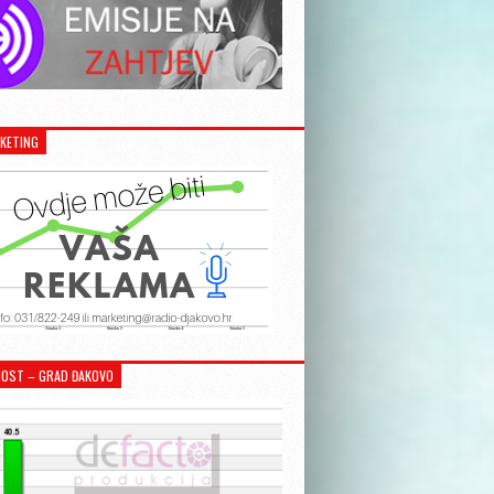
KETING
OST – GRAD ĐAKOVO