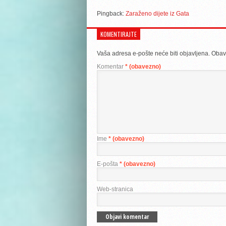
Pingback:
Zaraženo dijete iz Gata
KOMENTIRAJTE
Vaša adresa e-pošte neće biti objavljena.
Obav
Komentar
* (obavezno)
Ime
* (obavezno)
E-pošta
* (obavezno)
Web-stranica