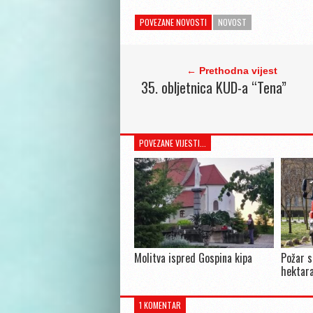
POVEZANE NOVOSTI
NOVOST
← Prethodna vijest
35. obljetnica KUD-a “Tena”
POVEZANE VIJESTI...
Molitva ispred Gospina kipa
Požar s
hektara
1 KOMENTAR