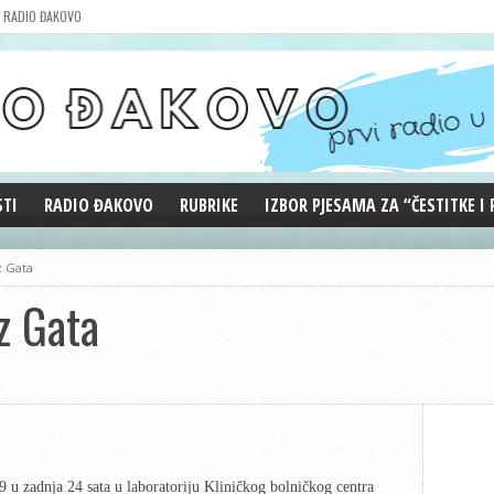
RADIO ĐAKOVO
STI
RADIO ĐAKOVO
RUBRIKE
IZBOR PJESAMA ZA “ČESTITKE I
MARKETING
REPRIZE EMISIJA
z Gata
DOBRE VIBRACIJE
z Gata
ĐAKOVO GRADE
WEB ANKETA
KOLUMNE
 u zadnja 24 sata u laboratoriju Kliničkog bolničkog centra