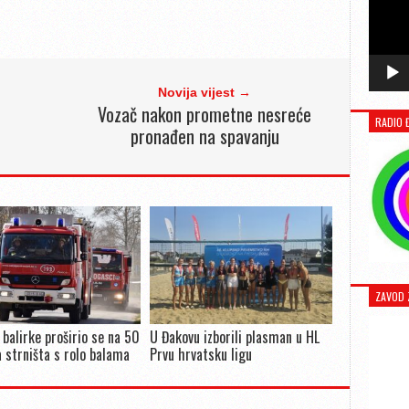
Novija vijest →
Vozač nakon prometne nesreće
RADIO 
pronađen na spavanju
ZAVOD 
 balirke proširio se na 50
U Đakovu izborili plasman u HL
 strništa s rolo balama
Prvu hrvatsku ligu