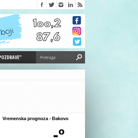
 POZDRAVE”
Vremenska prognoza - Đakovo
-º