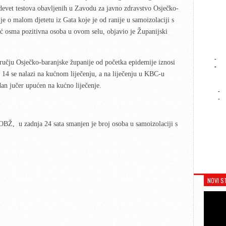
d devet testova obavljenih u Zavodu za javno zdravstvo Osječko-
je o malom djetetu iz Gata koje je od ranije u samoizolaciji s
 osma pozitivna osoba u ovom selu, objavio je Županijski
-
ručju Osječko-baranjske županije od početka epidemije iznosi
-
, 14 se nalazi na kućnom liječenju, a na liječenju u KBC-u
dan jučer upućen na kućno liječenje.
-
-
BŽ, u zadnja 24 sata smanjen je broj osoba u samoizolaciji s
NOVI S