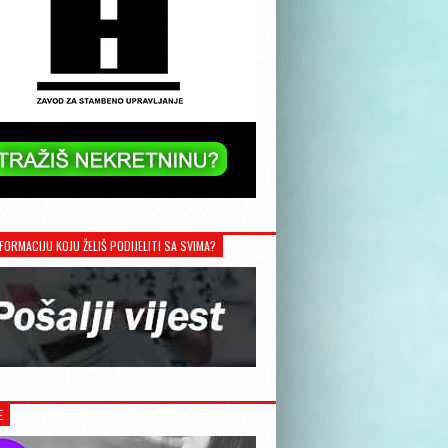
FORMACIJU KOJU ŽELIŠ PODIJELITI SA SVIMA?
E