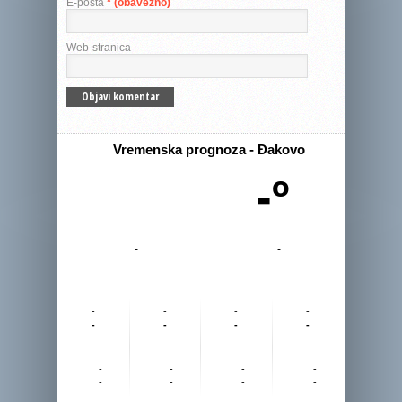
E-pošta
* (obavezno)
Web-stranica
Vremenska prognoza - Đakovo
-º
-
-
-
-
-
-
-
-
-
-
-
-
-
-
-
-
-
-
-
-
-
-