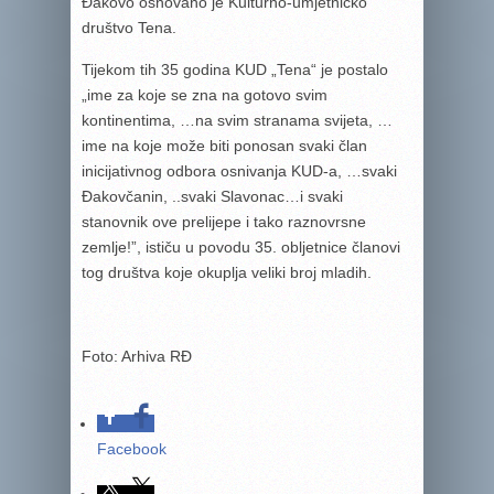
Đakovo osnovano je Kulturno-umjetničko
društvo Tena.
Tijekom tih 35 godina KUD „Tena“ je postalo
„ime za koje se zna na gotovo svim
kontinentima, …na svim stranama svijeta, …
ime na koje može biti ponosan svaki član
inicijativnog odbora osnivanja KUD-a, …svaki
Đakovčanin, ..svaki Slavonac…i svaki
stanovnik ove prelijepe i tako raznovrsne
zemlje!”, ističu u povodu 35. obljetnice članovi
tog društva koje okuplja veliki broj mladih.
Foto: Arhiva RĐ
Facebook