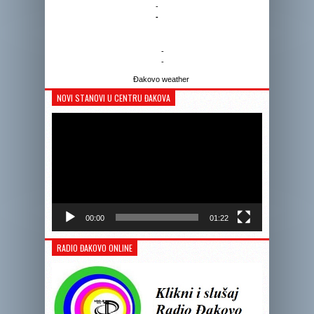
-
-
-
-
Đakovo weather
NOVI STANOVI U CENTRU ĐAKOVA
Reprodukto
videozapis
00:00
01:22
RADIO ĐAKOVO ONLINE