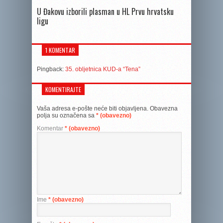
U Đakovu izborili plasman u HL Prvu hrvatsku
ligu
1 KOMENTAR
Pingback:
35. obljetnica KUD-a “Tena”
KOMENTIRAJTE
Vaša adresa e-pošte neće biti objavljena.
Obavezna
polja su označena sa
* (obavezno)
Komentar
* (obavezno)
Ime
* (obavezno)