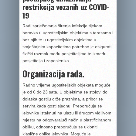
restrikcija vezanih uz COVID-
19
Radi sprječavanja širenja infekcije tijekom
boravka u ugostiteljskim objektima s terasama i
bez njih te u ugostiteljskim objektima u
smještajnim kapacitetima potrebno je osigurati
fizički razmak među posjetiteljima te između
posjetitelja i zaposlenika.
Organizacija rada.
Radno vrijeme ugostiteljskih objekata moguće
je od 6 do 23 sata. U objektima se stolovi do
dolaska gostiju drže praznima, a pribor se
servira kada gosti sjednu. Preporučuje se
jelovnike istaknuti na ulazu ili drugom vidljivom
mjestu na odgovarajući način u plastificiranom
obliku, odnosno preporučuje se ukloniti
klasične oblike jelovnika. Moguće je