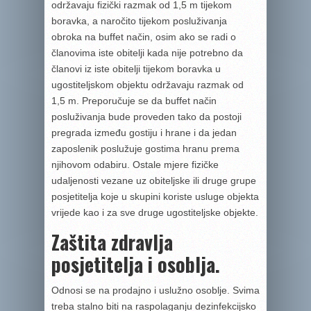
održavaju fizički razmak od 1,5 m tijekom
boravka, a naročito tijekom posluživanja
obroka na buffet način, osim ako se radi o
članovima iste obitelji kada nije potrebno da
članovi iz iste obitelji tijekom boravka u
ugostiteljskom objektu održavaju razmak od
1,5 m. Preporučuje se da buffet način
posluživanja bude proveden tako da postoji
pregrada između gostiju i hrane i da jedan
zaposlenik poslužuje gostima hranu prema
njihovom odabiru. Ostale mjere fizičke
udaljenosti vezane uz obiteljske ili druge grupe
posjetitelja koje u skupini koriste usluge objekta
vrijede kao i za sve druge ugostiteljske objekte.
Zaštita zdravlja
posjetitelja i osoblja.
Odnosi se na prodajno i uslužno osoblje. Svima
treba stalno biti na raspolaganju dezinfekcijsko