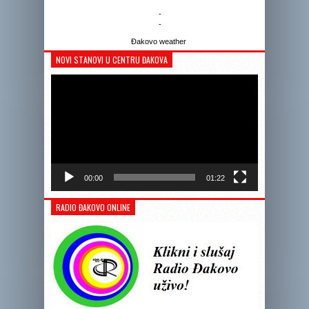
-
-
Đakovo weather
NOVI STANOVI U CENTRU ĐAKOVA
Reprodukto
videozapis
00:00
01:22
RADIO ĐAKOVO ONLINE