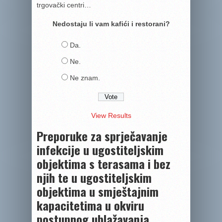
trgovački centri…
Nedostaju li vam kafići i restorani?
Da.
Ne.
Ne znam.
View Results
Preporuke za sprječavanje
infekcije u ugostiteljskim
objektima s terasama i bez
njih te u ugostiteljskim
objektima u smještajnim
kapacitetima u okviru
postupnog ublažavanja