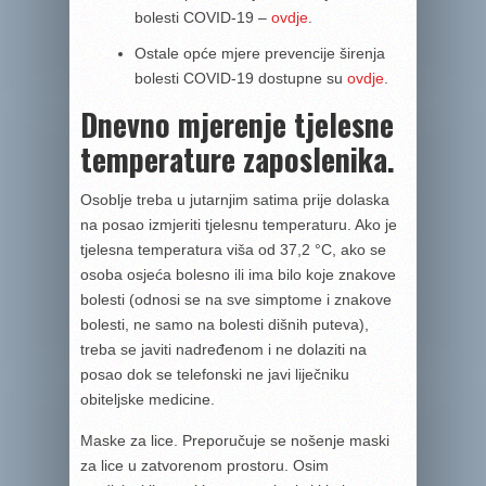
bolesti COVID-19 –
ovdje
.
Ostale opće mjere prevencije širenja
bolesti COVID-19 dostupne su
ovdje
.
Dnevno mjerenje tjelesne
temperature zaposlenika.
Osoblje treba u jutarnjim satima prije dolaska
na posao izmjeriti tjelesnu temperaturu. Ako je
tjelesna temperatura viša od 37,2 °C, ako se
osoba osjeća bolesno ili ima bilo koje znakove
bolesti (odnosi se na sve simptome i znakove
bolesti, ne samo na bolesti dišnih puteva),
treba se javiti nadređenom i ne dolaziti na
posao dok se telefonski ne javi liječniku
obiteljske medicine.
Maske za lice. Preporučuje se nošenje maski
za lice u zatvorenom prostoru. Osim