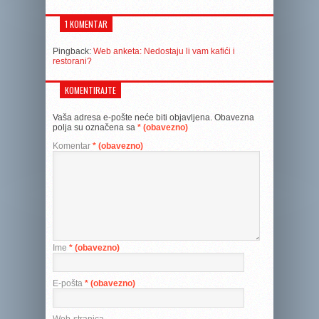
1 KOMENTAR
Pingback:
Web anketa: Nedostaju li vam kafići i
restorani?
KOMENTIRAJTE
Vaša adresa e-pošte neće biti objavljena.
Obavezna
polja su označena sa
* (obavezno)
Komentar
* (obavezno)
Ime
* (obavezno)
E-pošta
* (obavezno)