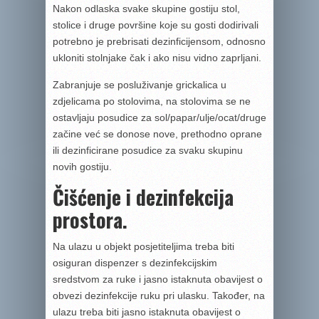
Nakon odlaska svake skupine gostiju stol,
stolice i druge površine koje su gosti dodirivali
potrebno je prebrisati dezinficijensom, odnosno
ukloniti stolnjake čak i ako nisu vidno zaprljani.
Zabranjuje se posluživanje grickalica u
zdjelicama po stolovima, na stolovima se ne
ostavljaju posudice za sol/papar/ulje/ocat/druge
začine već se donose nove, prethodno oprane
ili dezinficirane posudice za svaku skupinu
novih gostiju.
Čišćenje i dezinfekcija
prostora.
Na ulazu u objekt posjetiteljima treba biti
osiguran dispenzer s dezinfekcijskim
sredstvom za ruke i jasno istaknuta obavijest o
obvezi dezinfekcije ruku pri ulasku. Također, na
ulazu treba biti jasno istaknuta obavijest o