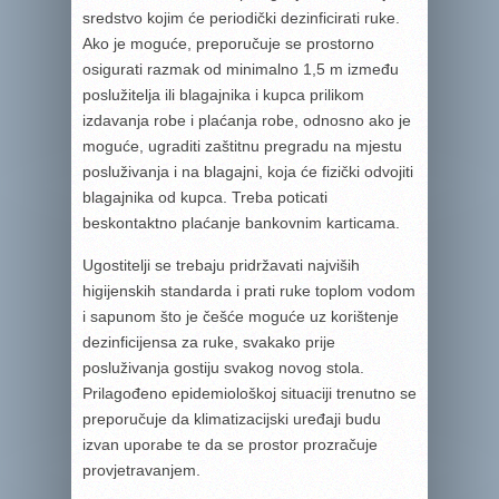
sredstvo kojim će periodički dezinficirati ruke.
Ako je moguće, preporučuje se prostorno
osigurati razmak od minimalno 1,5 m između
poslužitelja ili blagajnika i kupca prilikom
izdavanja robe i plaćanja robe, odnosno ako je
moguće, ugraditi zaštitnu pregradu na mjestu
posluživanja i na blagajni, koja će fizički odvojiti
blagajnika od kupca. Treba poticati
beskontaktno plaćanje bankovnim karticama.
Ugostitelji se trebaju pridržavati najviših
higijenskih standarda i prati ruke toplom vodom
i sapunom što je češće moguće uz korištenje
dezinficijensa za ruke, svakako prije
posluživanja gostiju svakog novog stola.
Prilagođeno epidemiološkoj situaciji trenutno se
preporučuje da klimatizacijski uređaji budu
izvan uporabe te da se prostor prozračuje
provjetravanjem.