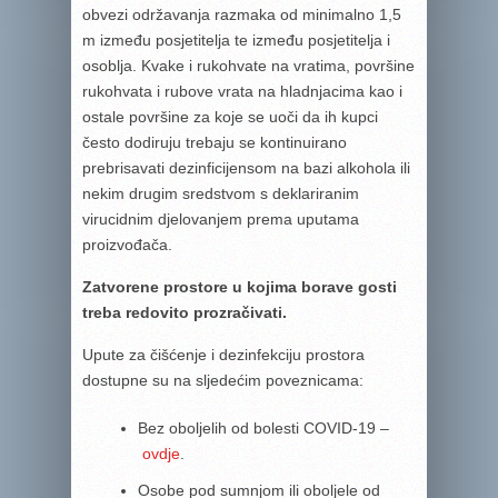
obvezi održavanja razmaka od minimalno 1,5
m između posjetitelja te između posjetitelja i
osoblja. Kvake i rukohvate na vratima, površine
rukohvata i rubove vrata na hladnjacima kao i
ostale površine za koje se uoči da ih kupci
često dodiruju trebaju se kontinuirano
prebrisavati dezinficijensom na bazi alkohola ili
nekim drugim sredstvom s deklariranim
virucidnim djelovanjem prema uputama
proizvođača.
Zatvorene prostore u kojima borave gosti
treba redovito prozračivati.
Upute za čišćenje i dezinfekciju prostora
dostupne su na sljedećim poveznicama:
Bez oboljelih od bolesti COVID-19 –
ovdje
.
Osobe pod sumnjom ili oboljele od