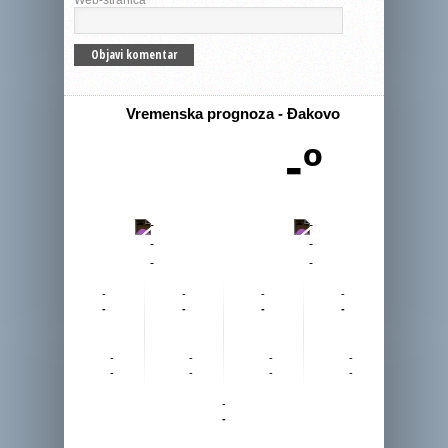
Web-stranica
Vremenska prognoza - Đakovo
-º
-
-
-
-
-
-
-
-
-
-
-
-
-
-
-
-
-
-
-
-
-
-
-
-