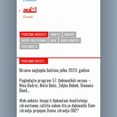
Linkedin
Gmail
POVEZANE NOVOSTI
ANKETA
ĐAKOVO
KAFIĆI I RESTORANI
KAVA
RADIO ĐAKOVO
WEB ANKETA
POVEZANE VIJESTI...
Biramo najljepšu božićnu jelku 2023. godine
Pogledajte program 57. Đakovačkih vezova –
Nina Badrić, Mate Bulić, Željko Bebek, Slavonia
Band…
Web anketa: Imaju li Đakovčani kvalitetniju
zdravstvenu zaštitu nakon što je đakovački Dom
zdravlja pripojen Domu zdravlja OBŽ?