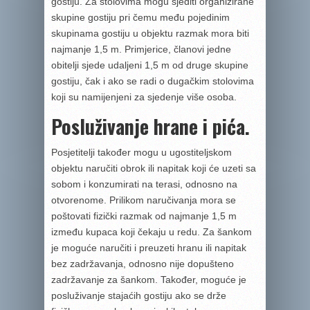
gostiju. Za stolovima mogu sjediti organizirane
skupine gostiju pri čemu među pojedinim
skupinama gostiju u objektu razmak mora biti
najmanje 1,5 m. Primjerice, članovi jedne
obitelji sjede udaljeni 1,5 m od druge skupine
gostiju, čak i ako se radi o dugačkim stolovima
koji su namijenjeni za sjedenje više osoba.
Posluživanje hrane i pića.
Posjetitelji također mogu u ugostiteljskom
objektu naručiti obrok ili napitak koji će uzeti sa
sobom i konzumirati na terasi, odnosno na
otvorenome. Prilikom naručivanja mora se
poštovati fizički razmak od najmanje 1,5 m
između kupaca koji čekaju u redu. Za šankom
je moguće naručiti i preuzeti hranu ili napitak
bez zadržavanja, odnosno nije dopušteno
zadržavanje za šankom. Također, moguće je
posluživanje stajaćih gostiju ako se drže