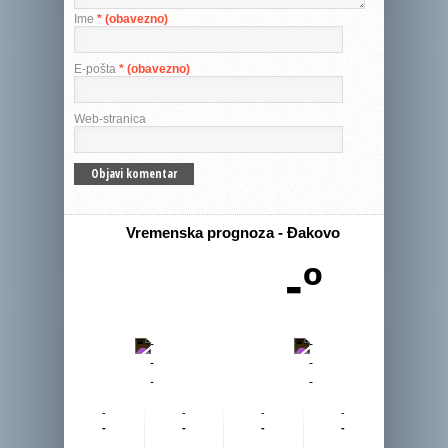
Ime
* (obavezno)
E-pošta
* (obavezno)
Web-stranica
Vremenska prognoza - Đakovo
-º
-
-
-
-
-
-
-
-
-
-
-
-
-
-