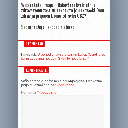
Web anketa: Imaju li Đakovčani kvalitetniju
zdravstvenu zaštitu nakon što je đakovački Dom
zdravlja pripojen Domu zdravlja OBŽ?
Sadio trešnju, iskopao zlatnike
1 KOMENTAR
Pingback:
U ponedjeljak se otvaraju kafići: “Osjetilo se
da mladež ima novaca. Sada to neće biti…”
KOMENTIRAJTE
Vaša adresa e-pošte neće biti objavljena.
Obavezna
polja su označena sa
* (obavezno)
Komentar
* (obavezno)