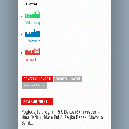
Twitter
Whatsapp
Linkedin
Gmail
POVEZANE NOVOSTI
ĐAKOVO
KAFICI
KORONA VIRUS
POVEZANE VIJESTI...
Pogledajte program 57. Đakovačkih vezova –
Nina Badrić, Mate Bulić, Željko Bebek, Slavonia
Band…