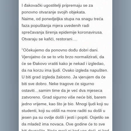
I đakovački ugostitelji pripremaju se za
ponovno otvaranje svojih objekata.
Naime, od ponedjeljka stupa na snagu treća
faza popuštanja mjera uvedenih radi
sprečavanja širenja epidemije koronavirusa.
Otvaraju se kafići, restorani….
“Očekujemo da ponovno dođu dobri dani.
Vjerojatno će se to vrlo brzo normalizirati, da
će se Đakovo vratiti kako je nekad i izgledao,
da na korzu ima ljudi. Ovako izgleda napušten.
U biti grad izgleda žalosno. Ja vjerujem da će
biti sve dobro. Neke tragove će sigurno
ostaviti…samim time da je već dva mjeseca
zatvoreno. Grad sigurno više neće biti, barem
jedno vrijeme, kao što je bio. Mnogi ljudi koji su
studenti, koji su otišli na more raditi su došli u
jesen pa su ovdje došli i jesti i popiti. Osjetilo se
da mladež ima novaca. Ove godine će to sve
biti drugačije. Neće moći ni kod vas doći, ni kod