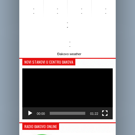
-
-
-
-
-
-
-
-
-
-
-
-
Đakovo weather
NOVI STANOVI U CENTRU ĐAKOVA
Reprodukto
videozapis
00:00
01:22
RADIO ĐAKOVO ONLINE