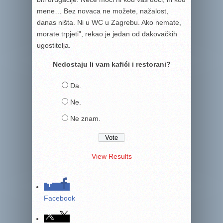
mene… Bez novaca ne možete, nažalost,
danas ništa. Ni u WC u Zagrebu. Ako nemate,
morate trpjeti”, rekao je jedan od đakovačkih
ugostitelja.
Nedostaju li vam kafići i restorani?
Da.
Ne.
Ne znam.
View Results
Facebook