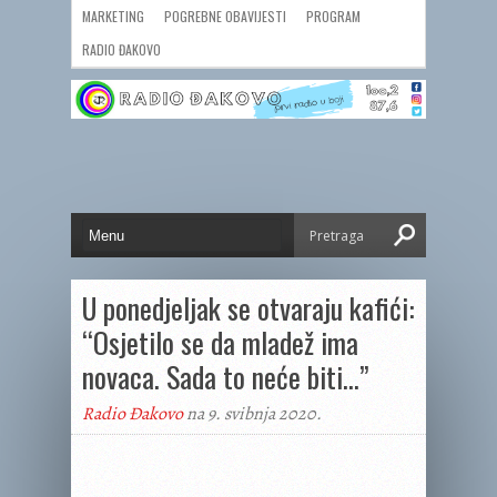
MARKETING
POGREBNE OBAVIJESTI
PROGRAM
RADIO ĐAKOVO
U ponedjeljak se otvaraju kafići:
“Osjetilo se da mladež ima
novaca. Sada to neće biti…”
Radio Đakovo
na 9. svibnja 2020.