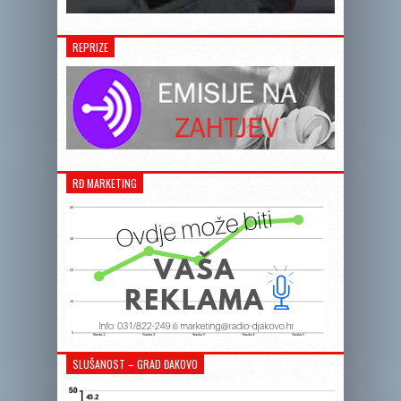
REPRIZE
RĐ MARKETING
SLUŠANOST – GRAD ĐAKOVO