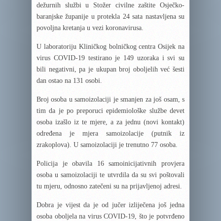
dežurnih službi u Stožer civilne zaštite Osječko-
baranjske županije u protekla 24 sata nastavljena su
povoljna kretanja u vezi koronavirusa.
U laboratoriju Kliničkog bolničkog centra Osijek na
virus COVID-19 testirano je 149 uzoraka i svi su
bili negativni, pa je ukupan broj oboljelih već šesti
dan ostao na 131 osobi.
Broj osoba u samoizolaciji je smanjen za još osam, s
tim da je po preporuci epidemiološke službe devet
osoba izašlo iz te mjere, a za jednu (novi kontakt)
određena je mjera samoizolacije (putnik iz
zrakoplova). U samoizolaciji je trenutno 77 osoba.
Policija je obavila 16 samoinicijativnih provjera
osoba u samoizolaciji te utvrdila da su svi poštovali
tu mjeru, odnosno zatečeni su na prijavljenoj adresi.
Dobra je vijest da je od jučer izliječena još jedna
osoba oboljela na virus COVID-19, što je potvrđeno