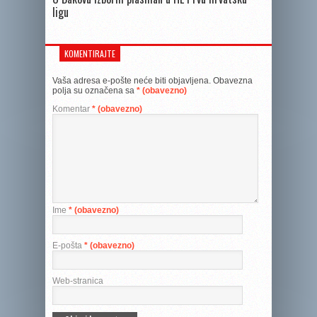
ligu
KOMENTIRAJTE
Vaša adresa e-pošte neće biti objavljena.
Obavezna
polja su označena sa
* (obavezno)
Komentar
* (obavezno)
Ime
* (obavezno)
E-pošta
* (obavezno)
Web-stranica