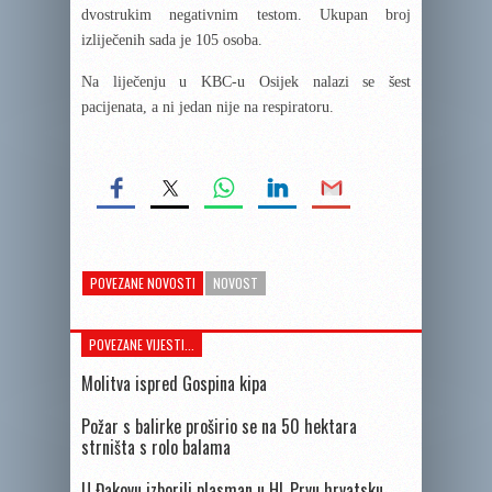
dvostrukim negativnim testom. Ukupan broj
izliječenih sada je 105 osoba.
Na liječenju u KBC-u Osijek nalazi se šest
pacijenata, a ni jedan nije na respiratoru.
POVEZANE NOVOSTI
NOVOST
POVEZANE VIJESTI...
Molitva ispred Gospina kipa
Požar s balirke proširio se na 50 hektara
strništa s rolo balama
U Đakovu izborili plasman u HL Prvu hrvatsku