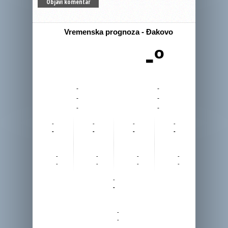
Vremenska prognoza - Đakovo
-º
-
-
-
-
-
-
-
-
-
-
-
-
-
-
-
-
-
-
-
-
-
-
-
-
-
-