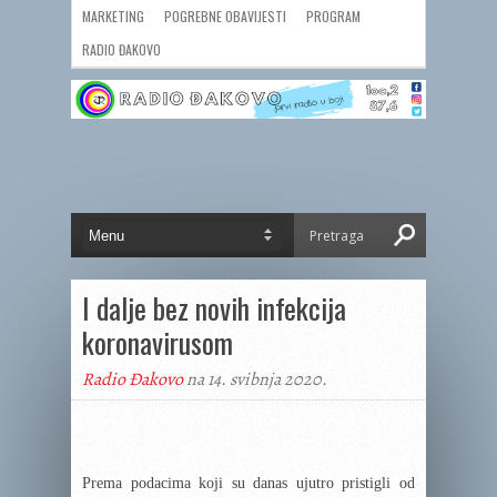
MARKETING
POGREBNE OBAVIJESTI
PROGRAM
RADIO ĐAKOVO
I dalje bez novih infekcija
koronavirusom
Radio Đakovo
na 14. svibnja 2020.
Prema podacima koji su danas ujutro pristigli od