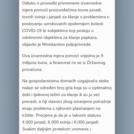
Odluku o provedbi privremene izvanredne
mjere pomoći proizvođačima tovne junadi,
tovnih svinja i janjadi za klanje s problemima u
poslovanju uzrokovanih epidemijom bolesti
COVID-19 te subjektima koji posluju u
odobrenim objektima za klanje papkara,
objavilo je Ministarstvo poljoprivrede.
Ova izvanredna mjera pomoći vrijedna je 9
milijuna kuna, a financirat će se iz Državnog
proračuna.
Na gospodarstvima domaćih uzgajivača stoke
nalazi se određen broj grla koja su u optimalnoj
dobi i tjelesnoj težini za klanje ili su ju već
prerasli, a čiji vlasnici zbog smanjene potražnje
imaju problema s njihovim plasiranjem na
tržište. Procjena je da je u takvom statusu
4.000 junadi, 6.000 svinja i 8.000 janjadi.
Svakim daljnjim protekom vremena i