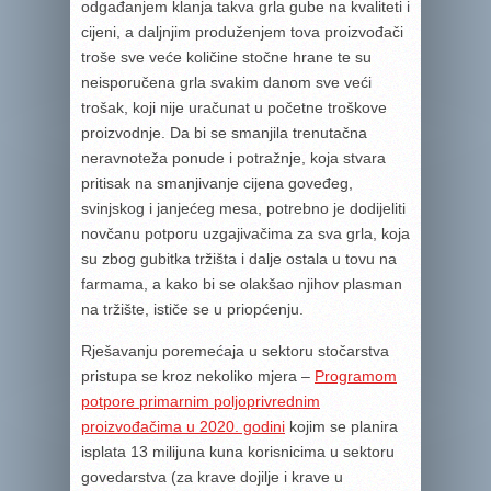
odgađanjem klanja takva grla gube na kvaliteti i
cijeni, a daljnjim produženjem tova proizvođači
troše sve veće količine stočne hrane te su
neisporučena grla svakim danom sve veći
trošak, koji nije uračunat u početne troškove
proizvodnje. Da bi se smanjila trenutačna
neravnoteža ponude i potražnje, koja stvara
pritisak na smanjivanje cijena goveđeg,
svinjskog i janjećeg mesa, potrebno je dodijeliti
novčanu potporu uzgajivačima za sva grla, koja
su zbog gubitka tržišta i dalje ostala u tovu na
farmama, a kako bi se olakšao njihov plasman
na tržište, ističe se u priopćenju.
Rješavanju poremećaja u sektoru stočarstva
pristupa se kroz nekoliko mjera –
Programom
potpore primarnim poljoprivrednim
proizvođačima u 2020. godini
kojim se planira
isplata 13 milijuna kuna korisnicima u sektoru
govedarstva (za krave dojilje i krave u