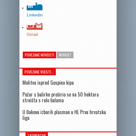
Linkedin
Gmail
POVEZANE NOVOSTI
NOVOST
POVEZANE VIJESTI...
Molitva ispred Gospina kipa
Požar s balirke proširio se na 50 hektara
strništa s rolo balama
U Đakovu izborili plasman u HL Prvu hrvatsku
ligu
1 KOMENTAR