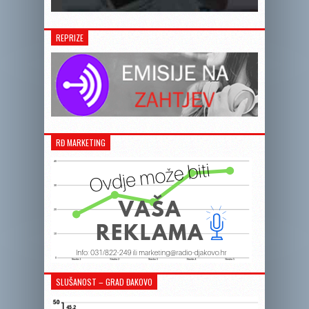
REPRIZE
RĐ MARKETING
SLUŠANOST – GRAD ĐAKOVO