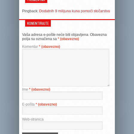
Pingback:
Dodatnih 9 milijuna kuna pomoći stočarstvu
KOMENTIRAJTE
Vaša adresa e-pošte neće biti objavljena.
Obavezna
polja su označena sa
* (obavezno)
Komentar
* (obavezno)
Ime
* (obavezno)
E-pošta
* (obavezno)
Web-stranica