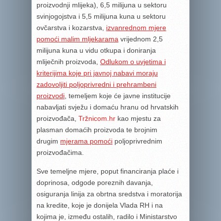
proizvodnji mlijeka), 6,5 milijuna u sektoru
svinjogojstva i 5,5 milijuna kuna u sektoru
ovčarstva i kozarstva,
izvanrednom mjere
pomoći malim mljekarama
vrijednom 2,5
milijuna kuna u vidu otkupa i doniranja
mliječnih proizvoda,
Odlukom o uvjetima i
kriterijima koje pri javnoj nabavi moraju
zadovoljiti poljoprivredni i prehrambeni
proizvodi
, temeljem koje će javne institucije
nabavljati svježu i domaću hranu od hrvatskih
proizvođača,
Tržnicom.hr
kao mjestu za
plasman domaćih proizvoda te brojnim
drugim
mjerama pomoći
poljoprivrednim
proizvođačima.
Sve temeljne mjere, poput financiranja plaće i
doprinosa, odgode poreznih davanja,
osiguranja linija za obrtna sredstva i moratorija
na kredite, koje je donijela Vlada RH i na
kojima je, između ostalih, radilo i Ministarstvo