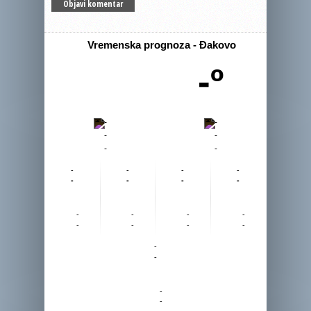
Vremenska prognoza - Đakovo
-º
-
-
-
-
-
-
-
-
-
-
-
-
-
-
-
-
-
-
-
-
-
-
-
-
-
-