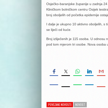
Osječko-baranjske županije u zadnja 24 s
Kliničkom bolničkom centru Osijek testira
broj oboljelih od početka epidemije osta
I dalje je ukupno 10 aktivno oboljelih, s
se liječi od kuće.
Broj izliječenih je 115 osoba. U odnosu n
pod tom mjerom tri osobe. Nova osoba u 
POVEZANE NOVOSTI
NOVOST