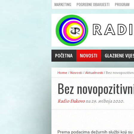
MARKETING
POGREBNE OBAVIJESTI
PROGRAM
POČETNA
NOVOSTI
GLAZBENE VIJE
AKTUALNOSTI
Home
/
Novosti
/
Aktualnosti
/
Bez novopozitivni
CRNA KRONIKA
Bez novopozitivni
POLITIKA
ZANIMLJIVOSTI
Radio Đakovo
na 29. svibnja 2020.
GOSPODARSTVO
KULTURA
ŠPORT
REPRIZE EMISIJA
Prema podacima dežurnih službi koji su pr