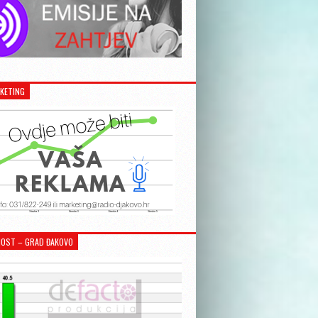
KETING
OST – GRAD ĐAKOVO