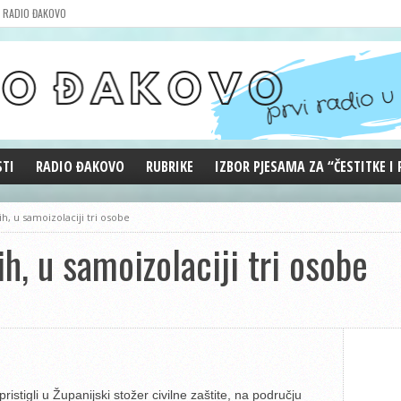
RADIO ĐAKOVO
STI
RADIO ĐAKOVO
RUBRIKE
IZBOR PJESAMA ZA “ČESTITKE I
MARKETING
REPRIZE EMISIJA
h, u samoizolaciji tri osobe
DOBRE VIBRACIJE
h, u samoizolaciji tri osobe
ĐAKOVO GRADE
WEB ANKETA
KOLUMNE
istigli u Županijski stožer civilne zaštite, na području