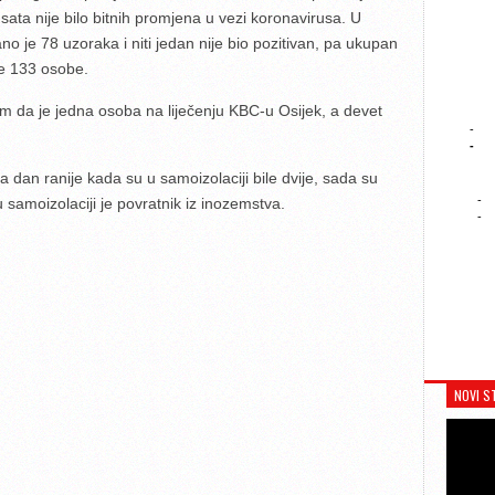
ata nije bilo bitnih promjena u vezi koronavirusa. U
no je 78 uzoraka i niti jedan nije bio pozitivan, pa ukupan
je 133 osobe.
 tim da je jedna osoba na liječenju KBC-u Osijek, a devet
-
-
a dan ranije kada su u samoizolaciji bile dvije, sada su
-
samoizolaciji je povratnik iz inozemstva.
-
NOVI S