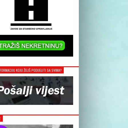
FORMACIJU KOJU ŽELIŠ PODIJELITI SA SVIMA?
E