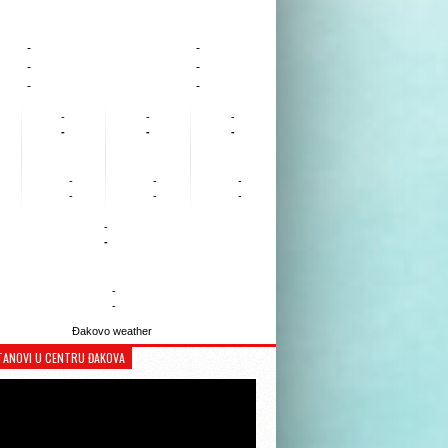
-
-
-
-
-
-
-
-
-
-
-
-
-
-
-
-
-
-
-
-
-
-
Đakovo weather
TANOVI U CENTRU ĐAKOVA
Reproduktor
videozapisa