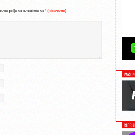
ezna polja su označena sa
* (obavezno)
IMAŠ IN
REPRIZ