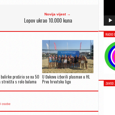
Novija vijest →
Lopov ukrao 10.000 kuna
RADIO 
 balirke proširio se na 50
U Đakovu izborili plasman u HL
 strništa s rolo balama
Prvu hrvatsku ligu
ZAVOD 
ri osobe