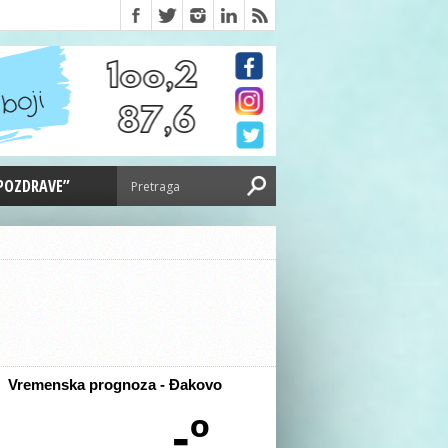
 POZDRAVE”
Vremenska prognoza - Đakovo
-º