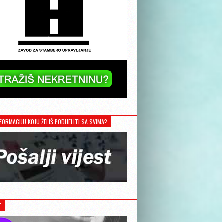
FORMACIJU KOJU ŽELIŠ PODIJELITI SA SVIMA?
E