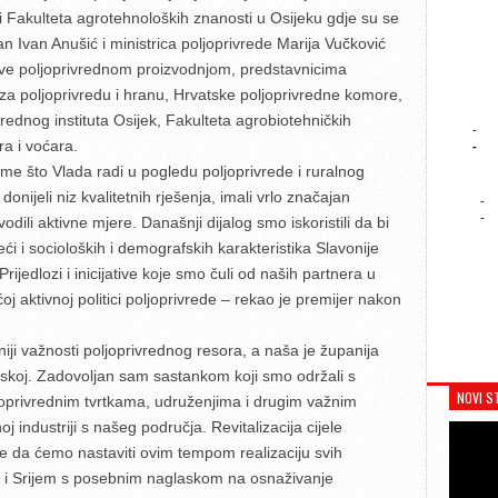
i Fakulteta agrotehnoloških znanosti u Osijeku gdje su se
n Ivan Anušić i ministrica poljoprivrede Marija Vučković
bave poljoprivrednom proizvodnjom, predstavnicima
 za poljoprivredu i hranu, Hrvatske poljoprivredne komore,
ednog instituta Osijek, Fakulteta agrobiotehničkih
-
a i voćara.
-
me što Vlada radi u pogledu poljoprivrede i ruralnog
ijeli niz kvalitetnih rješenja, imali vrlo značajan
-
-
odili aktivne mjere. Današnji dijalog smo iskoristili da bi
i i socioloških i demografskih karakteristika Slavonije
ijedlozi i inicijative koje smo čuli od naših partnera u
oj aktivnoj politici poljoprivrede – rekao je premijer nakon
niji važnosti poljoprivrednog resora, a naša je županija
tskoj. Zadovoljan sam sastankom koji smo održali s
NOVI S
ljoprivrednim tvrtkama, udruženjima i drugim važnim
 industriji s našeg područja. Revitalizacija cijele
e da ćemo nastaviti ovim tempom realizaciju svih
ja i Srijem s posebnim naglaskom na osnaživanje