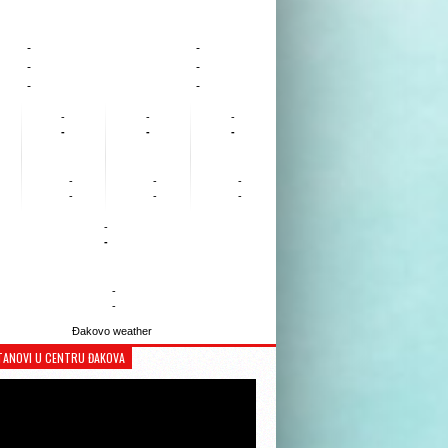
-
-
-
-
-
-
-
-
-
-
-
-
-
-
-
-
-
-
-
-
-
-
Đakovo weather
TANOVI U CENTRU ĐAKOVA
Reproduktor
videozapisa