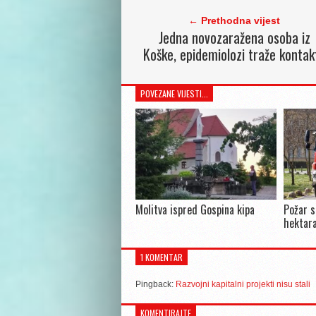
← Prethodna vijest
Jedna novozaražena osoba iz
Koške, epidemiolozi traže kontak
POVEZANE VIJESTI...
Molitva ispred Gospina kipa
Požar s
hektara
1 KOMENTAR
Pingback:
Razvojni kapitalni projekti nisu stali
KOMENTIRAJTE