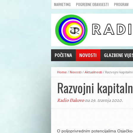
MARKETING
POGREBNE OBAVIJESTI
PROGRAM
POČETNA
NOVOSTI
GLAZBENE VIJE
AKTUALNOSTI
Home
/
Novosti
/
Aktualnosti
/
Razvojni kapitalni 
CRNA KRONIKA
Razvojni kapitaln
POLITIKA
ZANIMLJIVOSTI
Radio Đakovo
na 29. travnja 2020.
GOSPODARSTVO
KULTURA
ŠPORT
REPRIZE EMISIJA
O poljoprivrednim potencijalima Osječko-