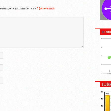
ezna polja su označena sa
* (obavezno)
RĐ MAR
SLUŠAN