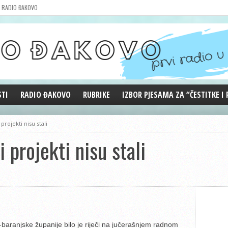
RADIO ĐAKOVO
STI
RADIO ĐAKOVO
RUBRIKE
IZBOR PJESAMA ZA “ČESTITKE I
MARKETING
REPRIZE EMISIJA
projekti nisu stali
DOBRE VIBRACIJE
i projekti nisu stali
ĐAKOVO GRADE
WEB ANKETA
KOLUMNE
baranjske županije bilo je riječi na jučerašnjem radnom