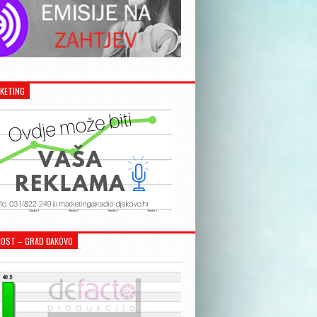
KETING
OST – GRAD ĐAKOVO