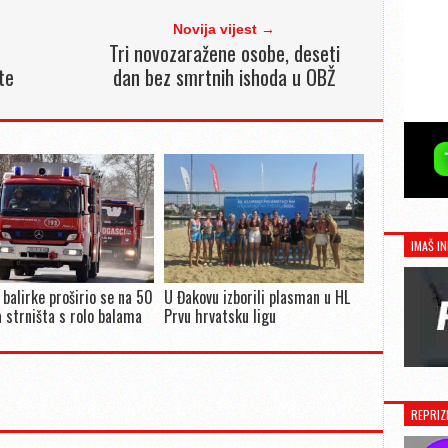
Novija vijest →
Tri novozaražene osobe, deseti
te
dan bez smrtnih ishoda u OBŽ
IMAŠ IN
 balirke proširio se na 50
U Đakovu izborili plasman u HL
 strništa s rolo balama
Prvu hrvatsku ligu
REPRIZ