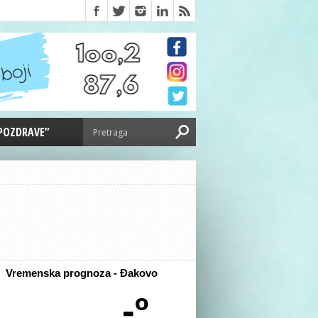
 POZDRAVE”
Vremenska prognoza - Đakovo
-º