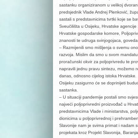
sastanku organiziranom u velikoj dvoran
predsjednik Vlade Andrej Plenković, župa
sastali s predstavnicima tvrtki koje se 
Sveučilišta u Osijeku, Hrvatske agencije
Hrvatske gospodarske komore, Poljoprivr
znanosti te udruga svinjogojaca, govedar
– Razmijenili smo mišljenja o svemu ono
razvoja. Mislim da smo u svom mandatu don
proračunski okvir za poljoprivredu te prov
napravili jednu pravu sintezu, možemo reć
danas, odnosno cijelog istoka Hrvatske. Pr
Osijeku zasigurno će se doprinijeti buduć
sastanka.
– U situaciji pandemije postali smo svjes
najveći poljoprivredni proizvođač u Hrva
predstavnicima Vlade i ministarstva, po
dionicima u poljoprivrednoj i prehrambenoj
Slavonije nam je svima primat i nadam s
projekata kroz Projekt Slavonija, Baran