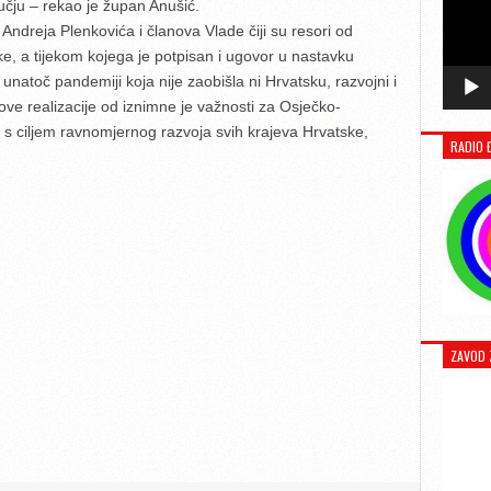
učju – rekao je župan Anušić.
Andreja Plenkovića i članova Vlade čiji su resori od
ke, a tijekom kojega je potpisan i ugovor u nastavku
 unatoč pandemiji koja nije zaobišla ni Hrvatsku, razvojni i
ihove realizacije od iznimne je važnosti za Osječko-
e s ciljem ravnomjernog razvoja svih krajeva Hrvatske,
RADIO 
ZAVOD 