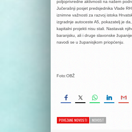
poljoprivredne aktivnosti na našem podr
Jučerašnji posjet predsjednika Vlade RH 
iznimne važnosti za razvoj istoka Hrvats
izgradnje autoceste A5, pokazatelj je da,
kapitalni projekti nisu stali. Nastavak nj
baranjsku, ali i druge slavonske županij
navodi se u županisjkom priopćenju.
Foto:OBŽ
POVEZANE NOVOSTI
NOVOST