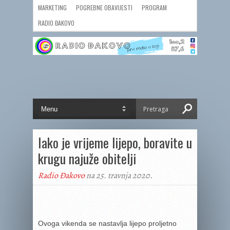
MARKETING
POGREBNE OBAVIJESTI
PROGRAM
RADIO ĐAKOVO
Iako je vrijeme lijepo, boravite u
krugu najuže obitelji
Radio Đakovo
na 25. travnja 2020.
Ovoga vikenda se nastavlja lijepo proljetno