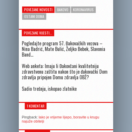
POVEZANE NOVOSTI
ĐAKOVO
KORONAVIRUS
OSTANI DOMA
POVEZANE VIJESTI...
Pogledajte program 57. Đakovačkih vezova –
Nina Badrić, Mate Bulić, Željko Bebek, Slavonia
Band…
Web anketa: Imaju li Đakovčani kvalitetniju
zdravstvenu zaštitu nakon što je đakovački Dom
zdravlja pripojen Domu zdravlja OBŽ?
Sadio trešnju, iskopao zlatnike
1 KOMENTAR
Pingback:
Iako je vrijeme lijepo, boravite u krugu
najuže obitelji