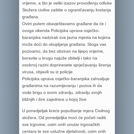
vrijeme, a što je veliki izazov provođenju odluke
Stožera civilne zaštite o ograničavanju kretanja
građana.
Ovim putem obavještavamo građane da će i
ovoga vikenda Policijska uprava osječko-
baranjska nadzirati sva javna mjesta na kojima
može doći do okupljanja građana. Stoga vas
pozivamo, da bez obziran na lijepo vrijeme,
boravite u krugu najuže obitelji i tako na
osobnoj razini doprinesete sprječavanju širenja
virusa, objavili su iz policije.
Policijska uprava osječko-baranjska zahvaljuje
građanima na razumijevanju i poziva ih da
vode brigu o svom zdravlju, zdravlju svojih
bližnjih i šire zajednice u kojoj žive.
U ponedjeljak kreće popuštanje mjera Civilnog
stožera. Od ponedjeljka moći će početi raditi
sve trgovine, osim onih unutar trgovačkih
centara te sve uslužne djelatnosti, osim onih