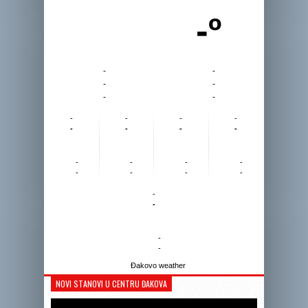
-º
-
-
-
-
-
-
-
-
-
-
-
-
-
-
-
-
-
-
-
-
-
-
-
-
-
-
Đakovo weather
NOVI STANOVI U CENTRU ĐAKOVA
Reprodukto
videozapis