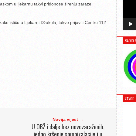
askom u ljekarnu takvi pridonose širenju zaraze,
ako ističu u Ljekarni Džakula, takve prijaviti Centru 112.
RADIO 
ZAVOD 
Novija vijest →
U OBŽ i dalje bez novozaraženih,
jedno kršenje samoizalacije i u