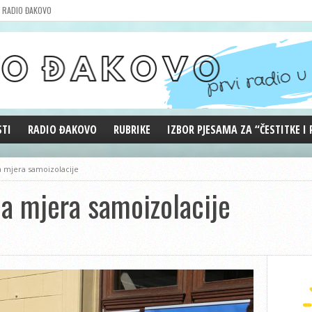
RADIO ĐAKOVO
STI
RADIO ĐAKOVO
RUBRIKE
IZBOR PJESAMA ZA “ČESTITKE I
MARKETING
REPRIZE EMISIJA
a mjera samoizolacije
DOBRE VIBRACIJE
a mjera samoizolacije
ĐAKOVO GRADE
WEB ANKETA
KOLUMNE