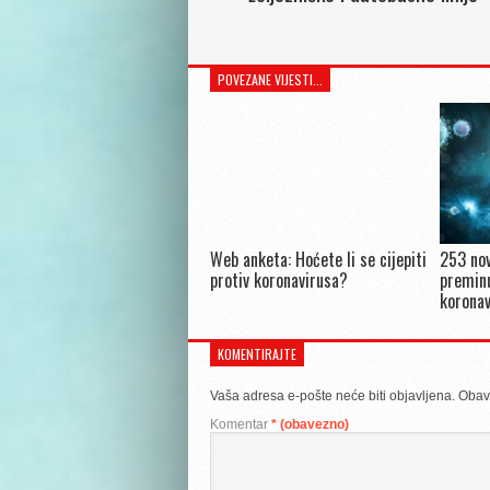
POVEZANE VIJESTI...
Web anketa: Hoćete li se cijepiti
253 nov
protiv koronavirusa?
preminu
koronav
KOMENTIRAJTE
Vaša adresa e-pošte neće biti objavljena.
Obav
Komentar
* (obavezno)