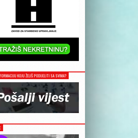
FORMACIJU KOJU ŽELIŠ PODIJELITI SA SVIMA?
E