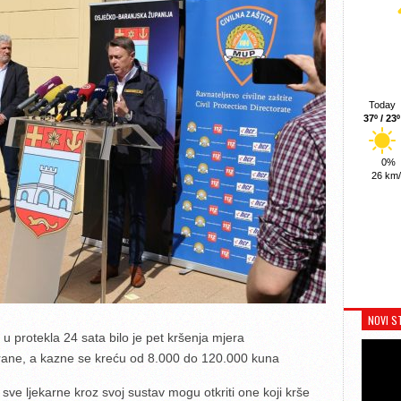
Today
37º / 23º
0%
26 km
NOVI S
 protekla 24 sata bilo je pet kršenja mjera
irane, a kazne se kreću od 8.000 do 120.000 kuna
 sve ljekarne kroz svoj sustav mogu otkriti one koji krše