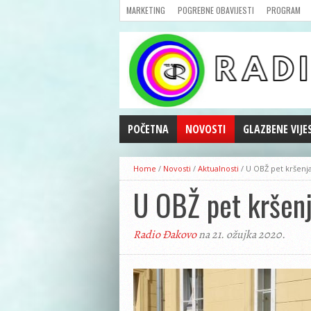
MARKETING
POGREBNE OBAVIJESTI
PROGRAM
POČETNA
NOVOSTI
GLAZBENE VIJE
AKTUALNOSTI
Home
/
Novosti
/
Aktualnosti
/
U OBŽ pet kršenj
CRNA KRONIKA
U OBŽ pet kršenj
POLITIKA
ZANIMLJIVOSTI
Radio Đakovo
na 21. ožujka 2020.
GOSPODARSTVO
KULTURA
ŠPORT
REPRIZE EMISIJA