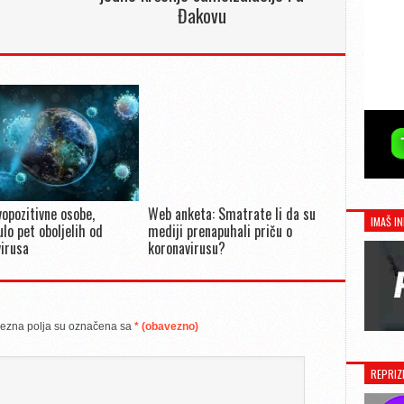
Đakovu
opozitivne osobe,
Web anketa: Smatrate li da su
IMAŠ IN
lo pet oboljelih od
mediji prenapuhali priču o
irusa
koronavirusu?
ezna polja su označena sa
* (obavezno)
REPRIZ