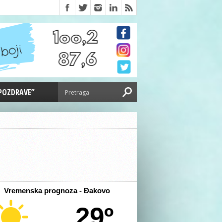
 POZDRAVE”
Vremenska prognoza - Đakovo
29º