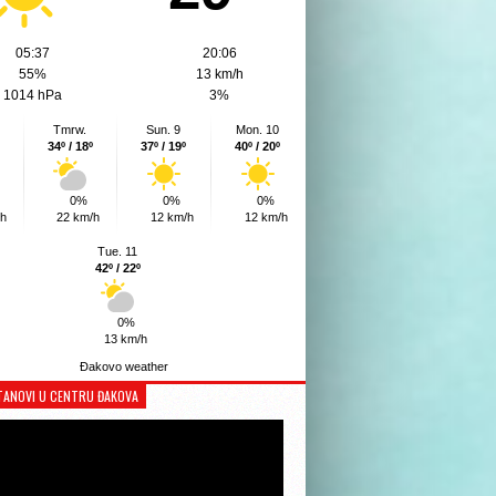
05:37
20:06
55%
13 km/h
1014 hPa
3%
Tmrw.
Sun. 9
Mon. 10
34º / 18º
37º / 19º
40º / 20º
0%
0%
0%
/h
22 km/h
12 km/h
12 km/h
Tue. 11
42º / 22º
0%
13 km/h
Đakovo weather
TANOVI U CENTRU ĐAKOVA
Reproduktor
videozapisa