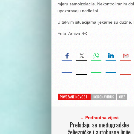
mjeru samoizolacije. Nekontroliranim dol
upozoravaju nadležni.
U takvim situacijama ljekarne su dužne, k
Foto: Arhiva RĐ
POVEZANE NOVOSTI
KORONAVIRUS
OBZ
← Prethodna vijest
Prekidaju se međugradske
željezničke i autobusne linije