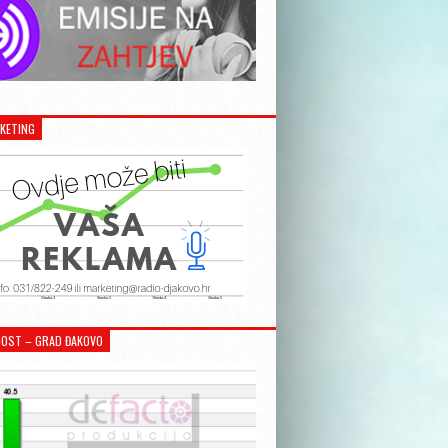
KETING
OST – GRAD ĐAKOVO