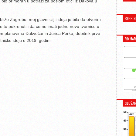
 bio primoran u potrazi za poslom otići iz Đakova u
REPRIZ
že Zagrebu, moj glavni cilj i ideja je bila da otvorim
e to pokrenuti i da ćemo imati jednu novu tvornicu u
im planovima Đakvočanin Jurica Perko, dobitnik prve
RĐ MAR
ničku ideju u 2019. godini.
SLUŠAN