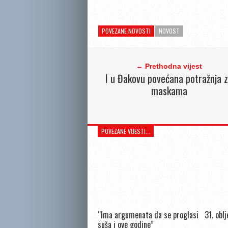
POVEZANE NOVOSTI
NOVOST
← Prethodna vijest
I u Đakovu povećana potražnja 
maskama
POVEZANE VIJESTI...
“Ima argumenata da se proglasi
31. obl
suša i ove godine”