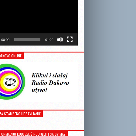
00:00
01:22
ĐAKOVO ONLINE
ZA STAMBENO UPRAVLJANJE
FORMACIJU KOJU ŽELIŠ PODIJELITI SA SVIMA?