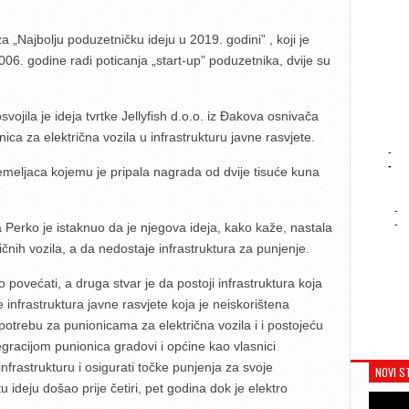
 „Najbolju poduzetničku ideju u 2019. godini” , koji je
6. godine radi poticanja „start-up” poduzetnika, dvije su
jila je ideja tvrtke Jellyfish d.o.o. iz Đakova osnivača
onica za električna vozila u infrastrukturu javne rasvjete.
-
-
meljaca kojemu je pripala nagrada od dvije tisuće kuna
-
-
Perko je istaknuo da je njegova ideja, kako kaže, nastala
ričnih vozila, a da nedostaje infrastruktura za punjenje.
 povećati, a druga stvar je da postoji infrastruktura koja
je infrastruktura javne rasvjete koja je neiskorištena
 potrebu za punionicama za električna vozila i i postojeću
tegracijom punionica gradovi i općine kao vlasnici
infrastrukturu i osigurati točke punjenja za svoje
NOVI S
 ideju došao prije četiri, pet godina dok je elektro