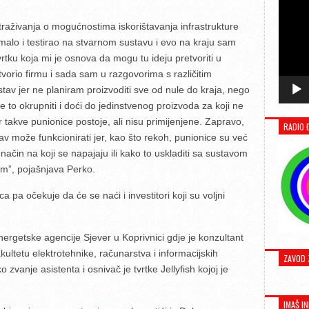
straživanja o mogućnostima iskorištavanja infrastrukture
malo i testirao na stvarnom sustavu i evo na kraju sam
tku koja mi je osnova da mogu tu ideju pretvoriti u
orio firmu i sada sam u razgovorima s različitim
av jer ne planiram proizvoditi sve od nule do kraja, nego
sve to okrupniti i doći do jedinstvenog proizvoda za koji ne
r takve punionice postoje, ali nisu primijenjene. Zapravo,
RADIO 
av može funkcionirati jer, kao što rekoh, punionice su već
i način na koji se napajaju ili kako to uskladiti sa sustavom
vim”, pojašnjava Perko.
a pa očekuje da će se naći i investitori koji su voljni
ergetske agencije Sjever u Koprivnici gdje je konzultant
ultetu elektrotehnike, računarstva i informacijskih
ZAVOD 
zvanje asistenta i osnivač je tvrtke Jellyfish kojoj je
IMAŠ IN