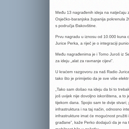
Među 13 nagrađenih ideja na natječaju za
Osječko-baranjska županija pokrenula 200
s područja Đakovštine.
Prvu nagradu u iznosu od 10.000 kuna osvo
Jurice Perka, a riječ je o integraciji puni
Među nagrađenima je i Tomo Juroš iz Se
za ideju „alat za ravnanje cijevi”.
U kraćem razgovoru za naš Radio Jurica 
tako što je primijetio da je sve više elekt
„Tako sam došao na ideju da bi to trebalo
još uvijek nije dovoljno iskorištena, a to 
tijekom dana. Spojio sam te dvije stvari;
infrastruktura i na taj način, odnosno in
infrastrukture imat će mogućnost pružiti 
građane”, kaže Perko dodajući da je na tu