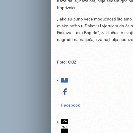
Kaže da je, nažalost, prije sedam godina
Koprivnicu.
„Iako su puno veće mogućnosti što smo bli
ovako nešto u Đakovu i vjerujem da će s
Đakovu – ako Bog da”, zaključuje o svoj
nagrade na natječaju za najbolju poduzet
Foto: OBŽ
Facebook