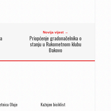
Novija vijest →
za
Priopćenje gradonačelnika o
stanju u Rukometnom klubu
Đakovo
jetnica Oluje
Kažnjen biciklist