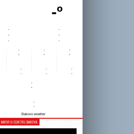
-º
-
-
-
-
-
-
-
-
-
-
-
-
-
-
-
-
-
-
-
-
-
-
Đakovo weather
TANOVI U CENTRU ĐAKOVA
Reproduktor
videozapisa