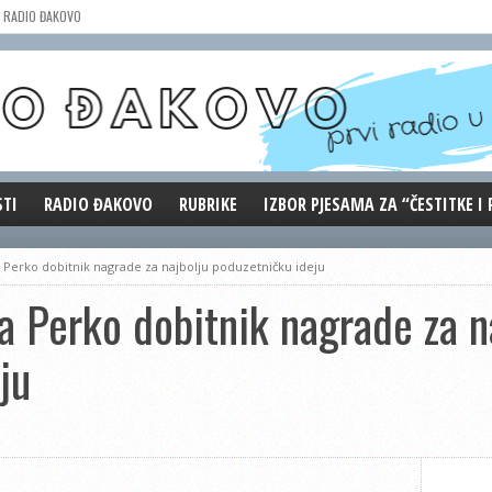
RADIO ĐAKOVO
STI
RADIO ĐAKOVO
RUBRIKE
IZBOR PJESAMA ZA “ČESTITKE I
MARKETING
REPRIZE EMISIJA
 Perko dobitnik nagrade za najbolju poduzetničku ideju
DOBRE VIBRACIJE
a Perko dobitnik nagrade za n
ĐAKOVO GRADE
WEB ANKETA
ju
KOLUMNE