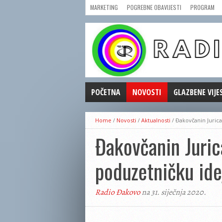
MARKETING
POGREBNE OBAVIJESTI
PROGRAM
POČETNA
NOVOSTI
GLAZBENE VIJE
AKTUALNOSTI
Home
/
Novosti
/
Aktualnosti
/
Đakovčanin Jurica
CRNA KRONIKA
Đakovčanin Juric
POLITIKA
ZANIMLJIVOSTI
poduzetničku ide
GOSPODARSTVO
KULTURA
Radio Đakovo
na 31. siječnja 2020.
ŠPORT
REPRIZE EMISIJA