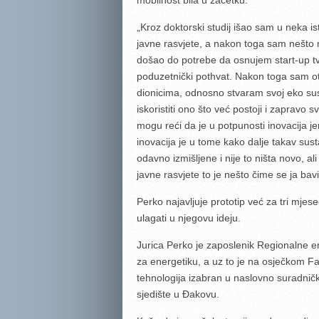
mobilnost bila u začetku.
„Kroz doktorski studij išao sam u neka i
javne rasvjete, a nakon toga sam nešto 
došao do potrebe da osnujem start-up tvr
poduzetnički pothvat. Nakon toga sam otv
dionicima, odnosno stvaram svoj eko sust
iskoristiti ono što već postoji i zapravo 
mogu reći da je u potpunosti inovacija je
inovacija je u tome kako dalje takav sust
odavno izmišljene i nije to ništa novo, al
javne rasvjete to je nešto čime se ja ba
Perko najavljuje prototip već za tri mjesec
ulagati u njegovu ideju.
Jurica Perko je zaposlenik Regionalne en
za energetiku, a uz to je na osječkom Fak
tehnologija izabran u naslovno suradničko 
sjedište u Đakovu.