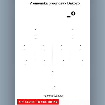
Vremenska prognoza - Đakovo
-º
-
-
-
-
-
-
-
-
-
-
-
-
-
-
-
-
-
-
-
-
-
-
-
-
-
-
Đakovo weather
NOVI STANOVI U CENTRU ĐAKOVA
Reprodukto