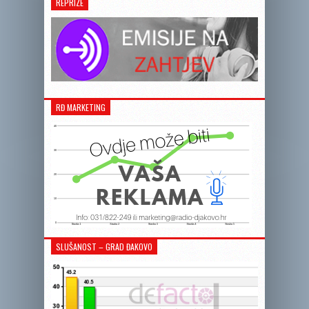
REPRIZE
RĐ MARKETING
SLUŠANOST – GRAD ĐAKOVO