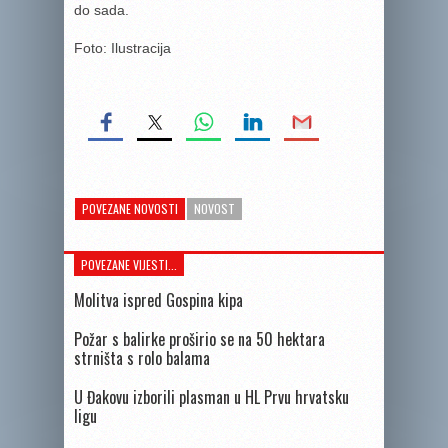
do sada.
Foto: Ilustracija
POVEZANE NOVOSTI
NOVOST
POVEZANE VIJESTI...
Molitva ispred Gospina kipa
Požar s balirke proširio se na 50 hektara
strništa s rolo balama
U Đakovu izborili plasman u HL Prvu hrvatsku
ligu