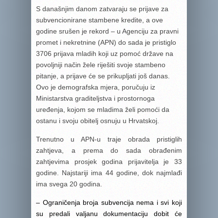
S današnjim danom zatvaraju se prijave za
subvencionirane stambene kredite, a ove
godine srušen je rekord – u Agenciju za pravni
promet i nekretnine (APN) do sada je pristiglo
3706 prijava mladih koji uz pomoć države na
povoljniji način žele riješiti svoje stambeno
pitanje, a prijave će se prikupljati još danas.
Ovo je demografska mjera, poručuju iz
Ministarstva graditeljstva i prostornoga
uređenja, kojom se mladima želi pomoći da
ostanu i svoju obitelj osnuju u Hrvatskoj.
Trenutno u APN-u traje obrada pristiglih
zahtjeva, a prema do sada obrađenim
zahtjevima prosjek godina prijavitelja je 33
godine. Najstariji ima 44 godine, dok najmlađi
ima svega 20 godina.
– Ograničenja broja subvencija nema i svi koji
su predali valjanu dokumentaciju dobit će