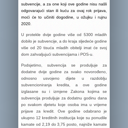
subvencije, a za one koji ove godine nisu našli
odgovarajući stan ili kuću za ovaj rok prijava,
moći će to učiniti dogodine, u ožujku i rujnu
2020.
U protekle dvije godine više od 5300 mladih
dobilo je subvencije, a do kraja sljedeće godine
više od 20 tisuća mladih obitelji imat će svoj
dom zahvaljujući subvencijama i POS-u.
Podsjetimo, subvencija se produljuje za
dodatne dvije godine za svako novorođeno,
odnosno usvojeno dijete u razdoblju
subvencioniranja kredita, a ove godine
izglasane su i izmjene Zakona kojima se
subvencija produljuje za dodatnu godinu dana
po svakom djetetu koje osoba ima u vrijeme
prijave za kredit. Ove godine odabrano je
ukupno 12 kreditnih institucija koje su ponudile
kamate od 2,19 do 3,75 posto, najniže kamate