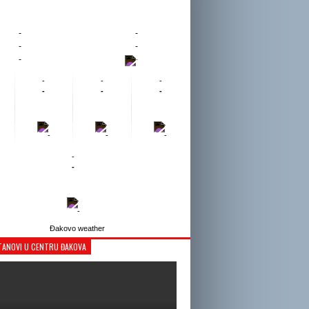
-
-
-
-
-
-
-
-
-
-
-
-
-
-
-
-
-
-
-
-
-
-
Đakovo weather
TANOVI U CENTRU ĐAKOVA