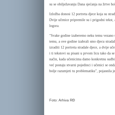
su se obilježavanju Dana sjećanja na žrtve ho
Izložba donosi 12 portreta djece koja su strad
Dvije učenice pripremile su i prigodni tekst,
logora.
“Svake godine izaberemo neku temu vezano uz 
temu, a ove godine izabrali smo djecu strada
izraditi 12 portreta stradale djece, a dvije uč
i ti tekstovi su pisani u prvom licu tako da s
način, kada učenicima damo konkretnu sudbinu
već postaju stvarni pojedinci i učenici se o
bolje razumjeti tu problematiku”, pojasnila je
Foto: Arhiva RĐ