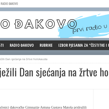
RADIO ĐAKOVO
STI
RADIO ĐAKOVO
RUBRIKE
IZBOR PJESAMA ZA “ČESTITKE I
MARKETING
REPRIZE EMISIJA
ežili Dan sjećanja na žrtve holokausta
DOBRE VIBRACIJE
ježili Dan sjećanja na žrtve h
ĐAKOVO GRADE
WEB ANKETA
KOLUMNE
čenici đakovačke Gimnazije Antuna Gustava Matoša pridružili