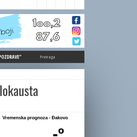
 POZDRAVE”
olokausta
Vremenska prognoza - Đakovo
-º