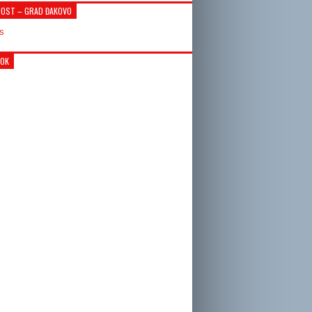
OST – GRAD ĐAKOVO
OOK