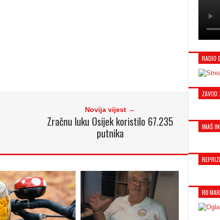
RADIO 
ZAVOD 
Novija vijest →
Zračnu luku Osijek koristilo 67.235
IMAŠ IN
putnika
REPRIZ
RĐ MAR