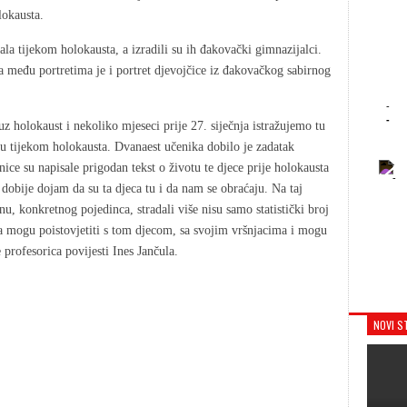
lokausta.
ala tijekom holokausta, a izradili su ih đakovački gimnazijalci.
 a među portretima je i portret djevojčice iz đakovačkog sabirnog
-
-
holokaust i nekoliko mjeseci prije 27. siječnja istražujemo tu
lu tijekom holokausta. Dvanaest učenika dobilo je zadatak
-
enice su napisale prigodan tekst o životu te djece prije holokausta
-
e dobije dojam da su ta djeca tu i da nam se obraćaju. Na taj
, konkretnog pojedinca, stradali više nisu samo statistički broj
nda mogu poistovjetiti s tom djecom, sa svojim vršnjacima i mogu
 profesorica povijesti Ines Jančula.
NOVI S