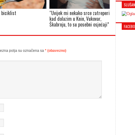
SLUŠAN
 biciklist
“Uvijek mi nekako srce zatreperi
kad dolazim u Knin, Vukovar,
Škabrnju, to su posebni osjećaji”
FACEB
ezna polja su označena sa
* (obavezno)