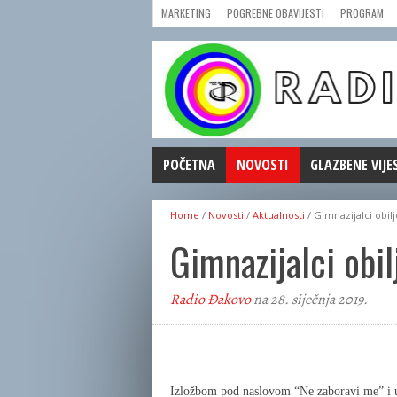
MARKETING
POGREBNE OBAVIJESTI
PROGRAM
POČETNA
NOVOSTI
GLAZBENE VIJE
AKTUALNOSTI
Home
/
Novosti
/
Aktualnosti
/
Gimnazijalci obilj
CRNA KRONIKA
Gimnazijalci obil
POLITIKA
ZANIMLJIVOSTI
Radio Đakovo
na 28. siječnja 2019.
GOSPODARSTVO
KULTURA
ŠPORT
REPRIZE EMISIJA
Izložbom pod naslovom “Ne zaboravi me” i u