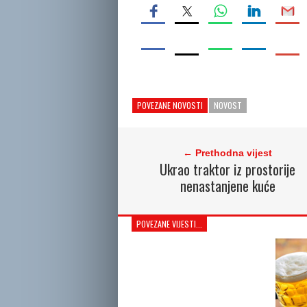
POVEZANE NOVOSTI
NOVOST
← Prethodna vijest
Ukrao traktor iz prostorije
nenastanjene kuće
POVEZANE VIJESTI...