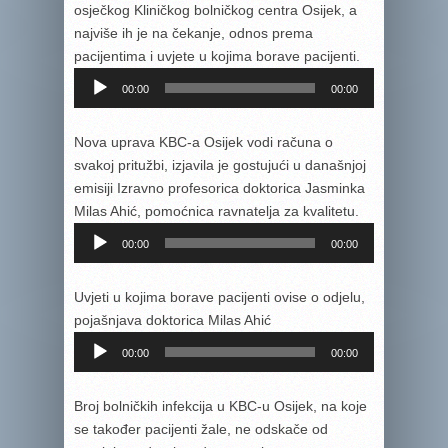
osječkog Kliničkog bolničkog centra Osijek, a
najviše ih je na čekanje, odnos prema
pacijentima i uvjete u kojima borave pacijenti.
Reproduktor
00:00
00:00
audiozapisa
Nova uprava KBC-a Osijek vodi računa o
svakoj pritužbi, izjavila je gostujući u današnjoj
emisiji Izravno profesorica doktorica Jasminka
Milas Ahić, pomoćnica ravnatelja za kvalitetu.
Reproduktor
00:00
00:00
audiozapisa
Uvjeti u kojima borave pacijenti ovise o odjelu,
pojašnjava doktorica Milas Ahić
Reproduktor
00:00
00:00
audiozapisa
Broj bolničkih infekcija u KBC-u Osijek, na koje
se također pacijenti žale, ne odskače od