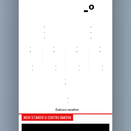
-º
-
-
-
-
-
-
-
-
-
-
-
-
-
-
-
-
-
-
-
-
-
-
-
-
-
-
Đakovo weather
NOVI STANOVI U CENTRU ĐAKOVA
Reprodukto
videozapis