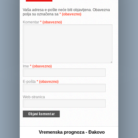
Vaša adresa e-pošte neće biti objavljena.
Obavezna
polja su označena sa
* (obavezno)
Komentar
* (obavezno)
Ime
* (obavezno)
E-pošta
* (obavezno)
Web-stranica
Vremenska prognoza - Đakovo