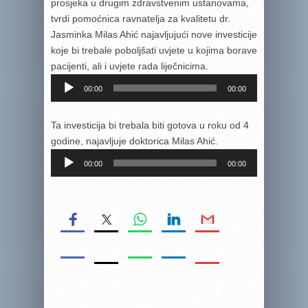
prosjeka u drugim zdravstvenim ustanovama,
tvrdi pomoćnica ravnatelja za kvalitetu dr.
Jasminka Milas Ahić najavljujući nove investicije
koje bi trebale poboljšati uvjete u kojima borave
pacijenti, ali i uvjete rada liječnicima.
Reproduktor
00:00
00:00
audiozapisa
Ta investicija bi trebala biti gotova u roku od 4
godine, najavljuje doktorica Milas Ahić.
Reproduktor
00:00
00:00
audiozapisa