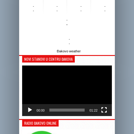
-
-
-
-
-
-
-
-
-
-
-
-
Đakovo weather
NOVI STANOVI U CENTRU ĐAKOVA
Reprodukto
videozapis
00:00
01:22
RADIO ĐAKOVO ONLINE