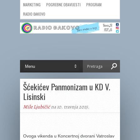
MARKETING
POGREBNE OBAVIJESTI
PROGRAM
RADIO ĐAKOVO
Šćekićev Panmonizam u KD V.
Lisinski
Mile Ljubičić
na 10. travnja 2015.
Ovoga vikenda u Koncertnoj dvorani Vatroslav