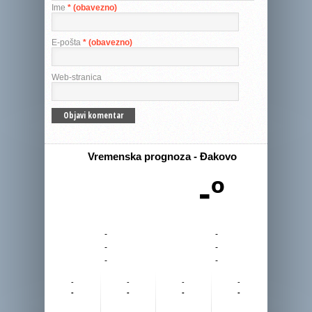
Ime
* (obavezno)
E-pošta
* (obavezno)
Web-stranica
Vremenska prognoza - Đakovo
-º
-
-
-
-
-
-
-
-
-
-
-
-
-
-