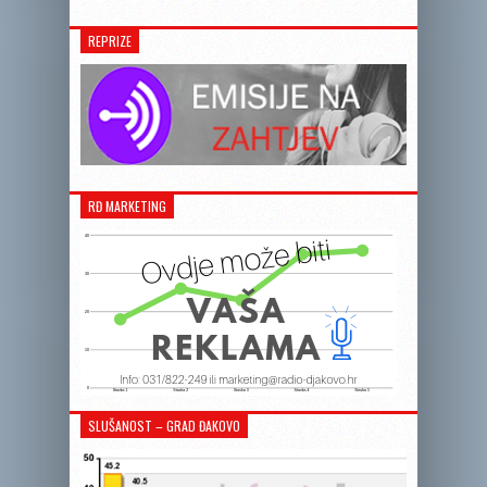
REPRIZE
RĐ MARKETING
SLUŠANOST – GRAD ĐAKOVO