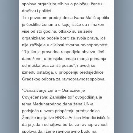
spolova organizira tribinu o položaju žene u
društvu i politici.
Tim povodom predsjednica Ivana Matić uputila
je čestitku ženama u kojoj ističe da ni nakon
više od sto godina, otkako su se žene
organizirano počele boriti za svoja prava, još
nije zaživjela u cijelosti stvarna ravnopravnost.
“Rijetka je pravedna raspodjela obveza. Još i
dans žene, u prosjeku, imaju manja primanja
od muškaraca za isti posao”, navodi se,
između ostaloga, u priopćenju predsjednice
Gradskog odbora za ravnopravnost spolova.
“Osnaživanje žena – Osnaživanje
Čovječanstva: Zamislite to!” ovogodišnja je
tema Međunarodnog dana žena UN-a
podsjeća u svom priopćenju predsjednica
Ženske inicijative HNS-a Ankica Mandić ističući
da je jedan od ciljeva borbe za ravnopravnost
spolova da i žene ravnopravno budu na