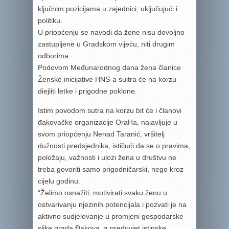
ključnim pozicijama u zajednici, uključujući i
politiku.
U priopćenju se navodi da žene nisu dovoljno
zastupljene u Gradskom vijeću, niti drugim
odborima.
Podovom Međunarodnog dana žena članice
Ženske inicijative HNS-a suitra će na korzu
diejliti letke i prigodne poklone.
Istim povodom sutra na korzu bit će i članovi
đakovačke organizacije OraHa, najavljuje u
svom priopćenju Nenad Taranić, vršitelj
dužnosti predsjednika, ističući da se o pravima,
položaju, važnosti i ulozi žena u društvu ne
treba govoriti samo prigodničarski, nego kroz
cijelu godinu.
“Želimo osnažiti, motivirati svaku ženu u
ostvarivanju njezinih potencijala i pozvati je na
aktivno sudjelovanje u promjeni gospodarske
slike grada Đakova, a preduvjet istinske,