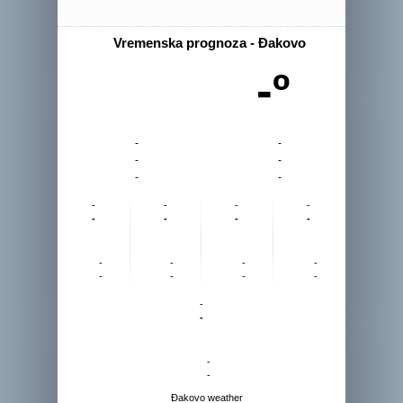
Vremenska prognoza - Đakovo
-º
-
-
-
-
-
-
-
-
-
-
-
-
-
-
-
-
-
-
-
-
-
-
-
-
-
-
Đakovo weather