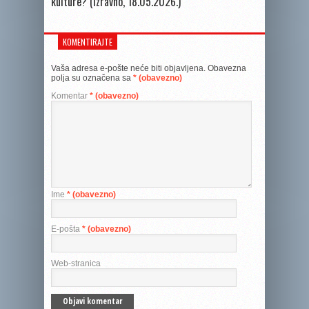
kulture? (Izravno, 18.05.2026.)
KOMENTIRAJTE
Vaša adresa e-pošte neće biti objavljena.
Obavezna
polja su označena sa
* (obavezno)
Komentar
* (obavezno)
Ime
* (obavezno)
E-pošta
* (obavezno)
Web-stranica