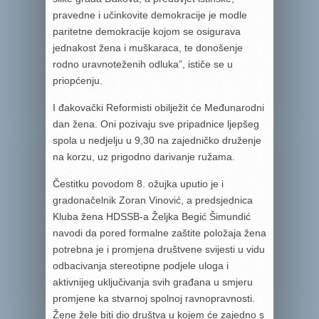
pravedne i učinkovite demokracije je modle
paritetne demokracije kojom se osigurava
jednakost žena i muškaraca, te donošenje
rodno uravnoteženih odluka”, ističe se u
priopćenju.
I đakovački Reformisti obilježit će Međunarodni
dan žena. Oni pozivaju sve pripadnice ljepšeg
spola u nedjelju u 9,30 na zajedničko druženje
na korzu, uz prigodno darivanje ružama.
Čestitku povodom 8. ožujka uputio je i
gradonačelnik Zoran Vinović, a predsjednica
Kluba žena HDSSB-a Željka Begić Šimundić
navodi da pored formalne zaštite položaja žena
potrebna je i promjena društvene svijesti u vidu
odbacivanja stereotipne podjele uloga i
aktivnijeg uključivanja svih građana u smjeru
promjene ka stvarnoj spolnoj ravnopravnosti.
Žene žele biti dio društva u kojem će zajedno s