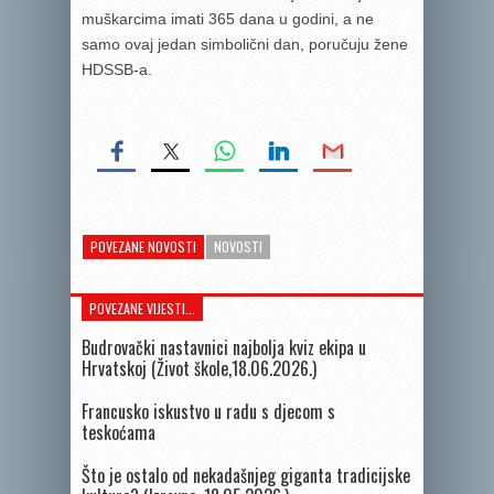
muškarcima imati 365 dana u godini, a ne
samo ovaj jedan simbolični dan, poručuju žene
HDSSB-a.
POVEZANE NOVOSTI
NOVOSTI
POVEZANE VIJESTI...
Budrovački nastavnici najbolja kviz ekipa u
Hrvatskoj (Život škole,18.06.2026.)
Francusko iskustvo u radu s djecom s
teskoćama
Što je ostalo od nekadašnjeg giganta tradicijske