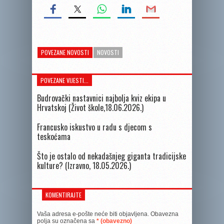
POVEZANE NOVOSTI
NOVOSTI
POVEZANE VIJESTI...
Budrovački nastavnici najbolja kviz ekipa u
Hrvatskoj (Život škole,18.06.2026.)
Francusko iskustvo u radu s djecom s
teskoćama
Što je ostalo od nekadašnjeg giganta tradicijske
kulture? (Izravno, 18.05.2026.)
KOMENTIRAJTE
Vaša adresa e-pošte neće biti objavljena.
Obavezna
polja su označena sa
* (obavezno)