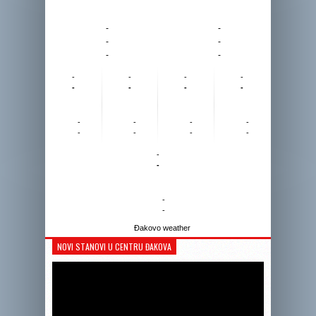
-
-
-
-
-
-
-
-
-
-
-
-
-
-
-
-
-
-
-
-
-
-
-
-
-
-
Đakovo weather
NOVI STANOVI U CENTRU ĐAKOVA
Reprodukto
videozapis