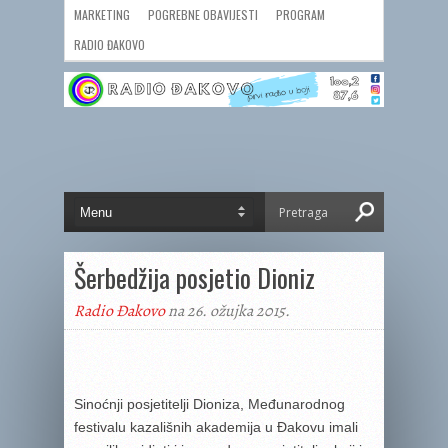
MARKETING
POGREBNE OBAVIJESTI
PROGRAM
RADIO ĐAKOVO
Šerbedžija posjetio Dioniz
Radio Đakovo
na 26. ožujka 2015.
Sinoćnji posjetitelji Dioniza, Međunarodnog
festivalu kazališnih akademija u Đakovu imali