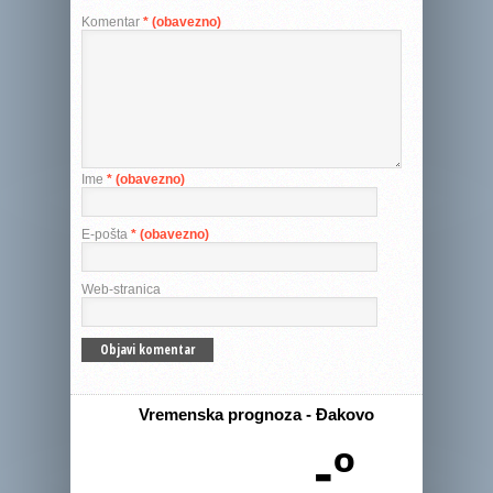
Komentar
* (obavezno)
Ime
* (obavezno)
E-pošta
* (obavezno)
Web-stranica
Vremenska prognoza - Đakovo
-º