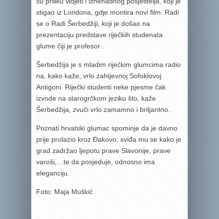
su priliku vidjeti i iznenadnog posjetitelja, koji je
stigao iz Londona, gdje montira novi film. Radi
se o Radi Šerbedžiji, koji je došao na
prezentaciju predstave riječkih studenata
glume čiji je profesor .
Šerbedžija je s mladim riječkim glumcima radio
na, kako kaže, vrlo zahtjevnoj Sofoklovoj
Antigoni. Riječki studenti neke pjesme čak
izvode na starogrčkom jeziku što, kaže
Šerbedžija, zvuči vrlo zamamno i briljantno.
Poznati hrvatski glumac spominje da je davno
prije prolazio kroz Đakovo, sviđa mu se kako je
grad zadržao ljepotu prave Slavonije, prave
varoši,…te da posjeduje, odnosno ima
eleganciju.
Foto: Maja Muškić