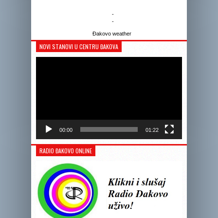
-
-
Đakovo weather
NOVI STANOVI U CENTRU ĐAKOVA
Reprodukto
videozapis
00:00
01:22
RADIO ĐAKOVO ONLINE