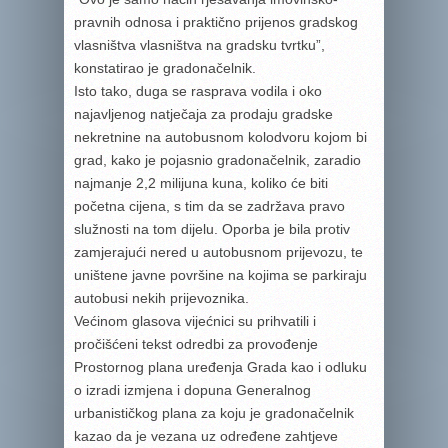
pravnih odnosa i praktično prijenos gradskog
vlasništva vlasništva na gradsku tvrtku”,
konstatirao je gradonačelnik.
Isto tako, duga se rasprava vodila i oko
najavljenog natječaja za prodaju gradske
nekretnine na autobusnom kolodvoru kojom bi
grad, kako je pojasnio gradonačelnik, zaradio
najmanje 2,2 milijuna kuna, koliko će biti
početna cijena, s tim da se zadržava pravo
služnosti na tom dijelu. Oporba je bila protiv
zamjerajući nered u autobusnom prijevozu, te
uništene javne površine na kojima se parkiraju
autobusi nekih prijevoznika.
Većinom glasova vijećnici su prihvatili i
pročišćeni tekst odredbi za provođenje
Prostornog plana uređenja Grada kao i odluku
o izradi izmjena i dopuna Generalnog
urbanističkog plana za koju je gradonačelnik
kazao da je vezana uz određene zahtjeve