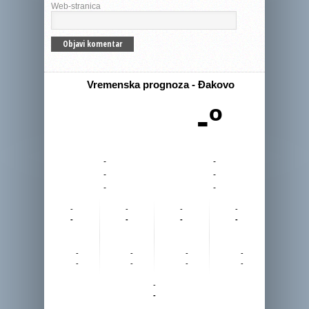
Web-stranica
Vremenska prognoza - Đakovo
-º
-
-
-
-
-
-
-
-
-
-
-
-
-
-
-
-
-
-
-
-
-
-
-
-