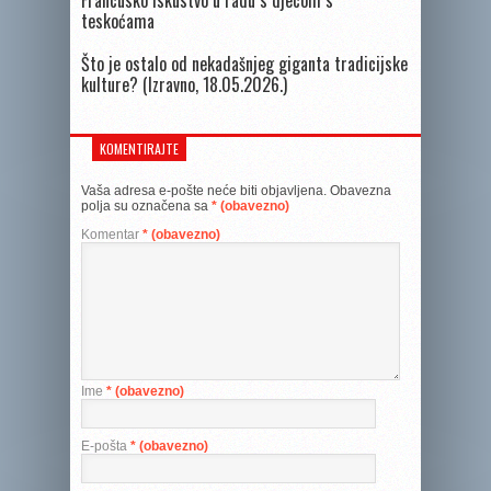
Francusko iskustvo u radu s djecom s
teskoćama
Što je ostalo od nekadašnjeg giganta tradicijske
kulture? (Izravno, 18.05.2026.)
KOMENTIRAJTE
Vaša adresa e-pošte neće biti objavljena.
Obavezna
polja su označena sa
* (obavezno)
Komentar
* (obavezno)
Ime
* (obavezno)
E-pošta
* (obavezno)