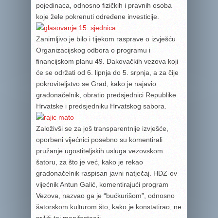
pojedinaca, odnosno fizičkih i pravnih osoba
koje žele pokrenuti određene investicije.
Zanimljivo je bilo i tijekom rasprave o izvješću
Organizacijskog odbora o programu i
financijskom planu 49. Đakovačkih vezova koji
će se održati od 6. lipnja do 5. srpnja, a za čije
pokroviteljstvo se Grad, kako je najavio
gradonačelnik, obratio predsjednici Republike
Hrvatske i predsjedniku Hrvatskog sabora.
Založivši se za još transparentnije izvješće,
oporbeni vijećnici posebno su komentirali
pružanje ugostiteljskih usluga vezovskom
šatoru, za što je već, kako je rekao
gradonačelnik raspisan javni natječaj. HDZ-ov
vijećnik Antun Galić, komentirajući program
Vezova, nazvao ga je “bućkurišom”, odnosno
šatorskom kulturom što, kako je konstatirao, ne