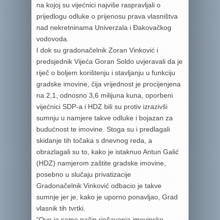
na kojoj su vijećnici najviše raspravljali o
prijedlogu odluke o prijenosu prava vlasništva
nad nekretninama Univerzala i Đakovačkog
vodovoda.
I dok su gradonačelnik Zoran Vinković i
predsjednik Vijeća Goran Soldo uvjeravali da je
riječ o boljem korištenju i stavljanju u funkciju
gradske imovine, čija vrijednost je procijenjena
na 2,1, odnosno 3,6 milijuna kuna, oporbeni
vijećnici SDP-a i HDZ bili su protiv izrazivši
sumnju u namjere takve odluke i bojazan za
budućnost te imovine. Stoga su i predlagali
skidanje tih točaka s dnevnog reda, a
obrazlagali su to, kako je istaknuo Antun Galić
(HDZ) namjerom zaštite gradske imovine,
posebno u slučaju privatizacije
Gradonačelnik Vinković odbacio je takve
sumnje jer je, kako je uporno ponavljao, Grad
vlasnik tih tvrtki.
“Ovo je samo način rješavanja imovinsko-