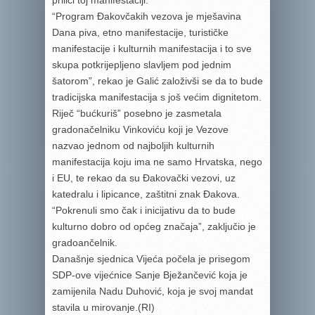
priliči toj manifestaciji.
“Program Đakovčakih vezova je mješavina
Dana piva, etno manifestacije, turističke
manifestacije i kulturnih manifestacija i to sve
skupa potkrijepljeno slavljem pod jednim
šatorom”, rekao je Galić založivši se da to bude
tradicijska manifestacija s još većim dignitetom.
Riječ “bućkuriš” posebno je zasmetala
gradonačelniku Vinkoviću koji je Vezove
nazvao jednom od najboljih kulturnih
manifestacija koju ima ne samo Hrvatska, nego
i EU, te rekao da su Đakovački vezovi, uz
katedralu i lipicance, zaštitni znak Đakova.
“Pokrenuli smo čak i inicijativu da to bude
kulturno dobro od općeg značaja”, zaključio je
gradoančelnik.
Današnje sjednica Vijeća počela je prisegom
SDP-ove vijećnice Sanje Bježančević koja je
zamijenila Nadu Duhović, koja je svoj mandat
stavila u mirovanje.(RI)