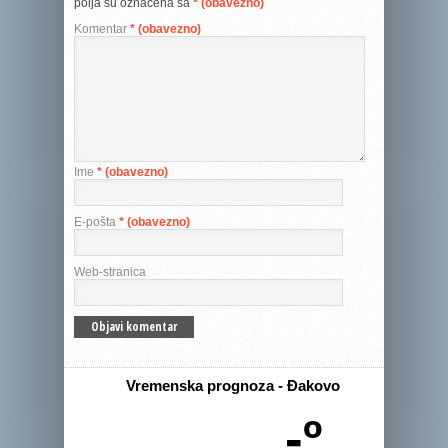
polja su označena sa
* (obavezno)
Komentar
* (obavezno)
Ime
* (obavezno)
E-pošta
* (obavezno)
Web-stranica
Vremenska prognoza - Đakovo
-º