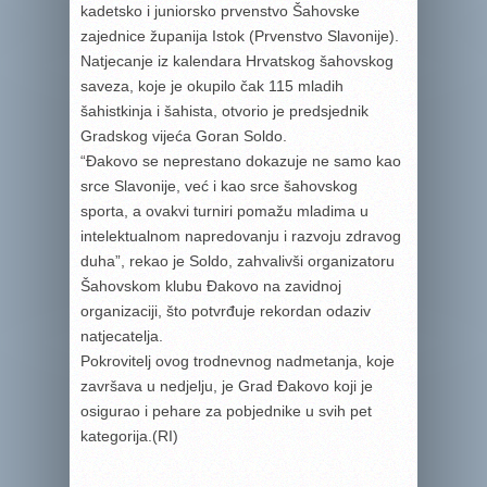
kadetsko i juniorsko prvenstvo Šahovske
zajednice županija Istok (Prvenstvo Slavonije).
Natjecanje iz kalendara Hrvatskog šahovskog
saveza, koje je okupilo čak 115 mladih
šahistkinja i šahista, otvorio je predsjednik
Gradskog vijeća Goran Soldo.
“Đakovo se neprestano dokazuje ne samo kao
srce Slavonije, već i kao srce šahovskog
sporta, a ovakvi turniri pomažu mladima u
intelektualnom napredovanju i razvoju zdravog
duha”, rekao je Soldo, zahvalivši organizatoru
Šahovskom klubu Đakovo na zavidnoj
organizaciji, što potvrđuje rekordan odaziv
natjecatelja.
Pokrovitelj ovog trodnevnog nadmetanja, koje
završava u nedjelju, je Grad Đakovo koji je
osigurao i pehare za pobjednike u svih pet
kategorija.(RI)