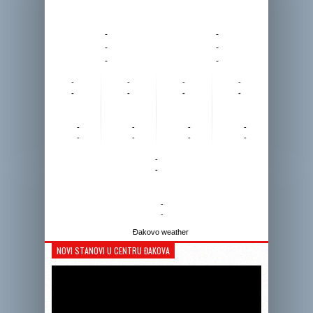
-
-
-
-
-
-
-
-
-
-
-
-
-
-
-
-
-
-
-
-
-
-
-
-
-
-
Đakovo weather
NOVI STANOVI U CENTRU ĐAKOVA
Reprodukto
videozapis