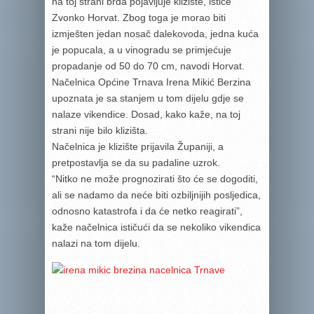
na toj strani brda pojavljuje klizište, ističe
Zvonko Horvat. Zbog toga je morao biti
izmješten jedan nosač dalekovoda, jedna kuća
je popucala, a u vinogradu se primjećuje
propadanje od 50 do 70 cm, navodi Horvat.
Načelnica Općine Trnava Irena Mikić Berzina
upoznata je sa stanjem u tom dijelu gdje se
nalaze vikendice. Dosad, kako kaže, na toj
strani nije bilo klizišta.
Načelnica je klizište prijavila Županiji, a
pretpostavlja se da su padaline uzrok.
“Nitko ne može prognozirati što će se dogoditi,
ali se nadamo da neće biti ozbiljnijih posljedica,
odnosno katastrofa i da će netko reagirati”,
kaže načelnica ističući da se nekoliko vikendica
nalazi na tom dijelu.