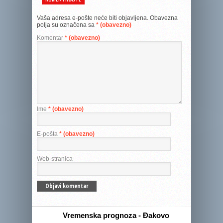
Vaša adresa e-pošte neće biti objavljena.
Obavezna
polja su označena sa
* (obavezno)
Komentar
* (obavezno)
Ime
* (obavezno)
E-pošta
* (obavezno)
Web-stranica
Vremenska prognoza - Đakovo