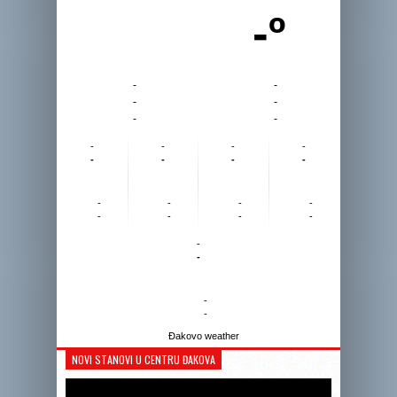
-º
-
-
-
-
-
-
-
-
-
-
-
-
-
-
-
-
-
-
-
-
-
-
-
-
-
-
Đakovo weather
NOVI STANOVI U CENTRU ĐAKOVA
Reprodukto
videozapis