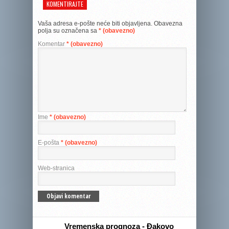
KOMENTIRAJTE
Vaša adresa e-pošte neće biti objavljena.
Obavezna
polja su označena sa
* (obavezno)
Komentar
* (obavezno)
Ime
* (obavezno)
E-pošta
* (obavezno)
Web-stranica
Vremenska prognoza - Đakovo