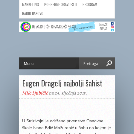
MARKETING
POGREBNE OBAVIJESTI
PROGRAM
RADIO ĐAKOVO
Eugen Dragelj najbolji šahist
Mile Ljubičić
na 24. siječnja 2015.
U Strizivojni je održano prvenstvo Osnovne
škole Ivana Brlić Mažuranić u šahu na kojem je