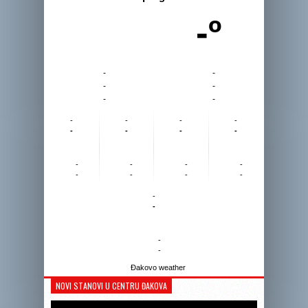
-º
-
-
-
-
-
-
-
-
-
-
-
-
-
-
-
-
-
-
-
-
-
-
-
-
-
-
Đakovo weather
NOVI STANOVI U CENTRU ĐAKOVA
Reprodukto
videozapis