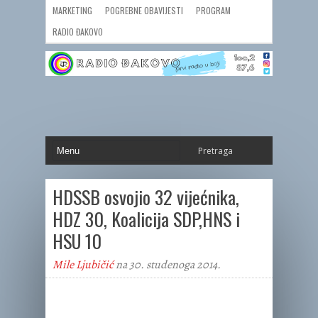
MARKETING
POGREBNE OBAVIJESTI
PROGRAM
RADIO ĐAKOVO
HDSSB osvojio 32 vijećnika,
HDZ 30, Koalicija SDP,HNS i
HSU 10
Mile Ljubičić
na 30. studenoga 2014.