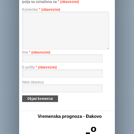
polja su označena sa
* (obavezno)
Komentar
* (obavezno)
Ime
* (obavezno)
E-pošta
* (obavezno)
Web-stranica
Vremenska prognoza - Đakovo
-º