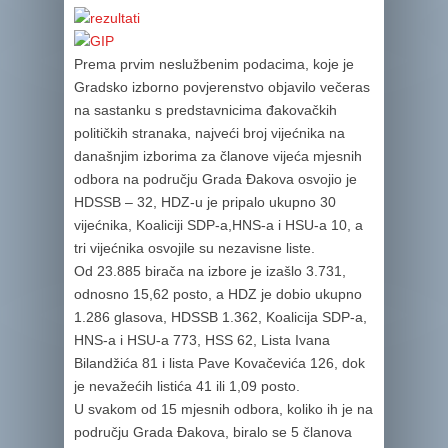
Prema prvim neslužbenim podacima, koje je
Gradsko izborno povjerenstvo objavilo večeras
na sastanku s predstavnicima đakovačkih
političkih stranaka, najveći broj vijećnika na
današnjim izborima za članove vijeća mjesnih
odbora na području Grada Đakova osvojio je
HDSSB – 32, HDZ-u je pripalo ukupno 30
vijećnika, Koaliciji SDP-a,HNS-a i HSU-a 10, a
tri vijećnika osvojile su nezavisne liste.
Od 23.885 birača na izbore je izašlo 3.731,
odnosno 15,62 posto, a HDZ je dobio ukupno
1.286 glasova, HDSSB 1.362, Koalicija SDP-a,
HNS-a i HSU-a 773, HSS 62, Lista Ivana
Bilandžića 81 i lista Pave Kovačevića 126, dok
je nevažećih listića 41 ili 1,09 posto.
U svakom od 15 mjesnih odbora, koliko ih je na
području Grada Đakova, biralo se 5 članova