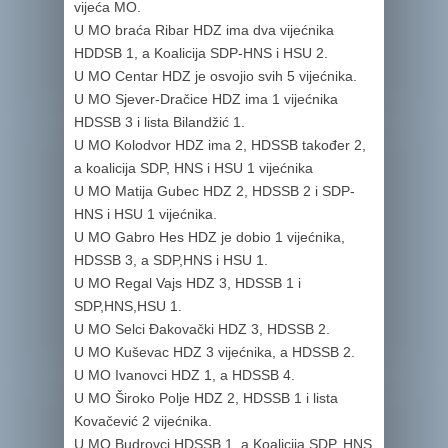
vijeća MO.
U MO braća Ribar HDZ ima dva vijećnika
HDDSB 1, a Koalicija SDP-HNS i HSU 2.
U MO Centar HDZ je osvojio svih 5 vijećnika.
U MO Sjever-Dračice HDZ ima 1 vijećnika
HDSSB 3 i lista Bilandžić 1.
U MO Kolodvor HDZ ima 2, HDSSB također 2,
a koalicija SDP, HNS i HSU 1 vijećnika
U MO Matija Gubec HDZ 2, HDSSB 2 i SDP-
HNS i HSU 1 vijećnika.
U MO Gabro Hes HDZ je dobio 1 vijećnika,
HDSSB 3, a SDP,HNS i HSU 1.
U MO Regal Vajs HDZ 3, HDSSB 1 i
SDP,HNS,HSU 1.
U MO Selci Đakovački HDZ 3, HDSSB 2.
U MO Kuševac HDZ 3 vijećnika, a HDSSB 2.
U MO Ivanovci HDZ 1, a HDSSB 4.
U MO Široko Polje HDZ 2, HDSSB 1 i lista
Kovačević 2 vijećnika.
U MO Budrovci HDSSB 1, a Koalicija SDP, HNS