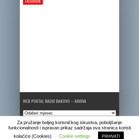
FACEBOOK
WEB PORTAL RADIO ĐAKOVO – ARHIVA
Web
portal
Za pružanje boljeg korisničkog iskustva, poboljšanje
Radio
funkcionalnosti i ispravan prikaz sadržaja ova stranica koristi
Đakovo
–
Copyright © 2020 Radio Đakovo
kolačiće (Cookies)
Cookie settings
PRIHVATI
Arhiva