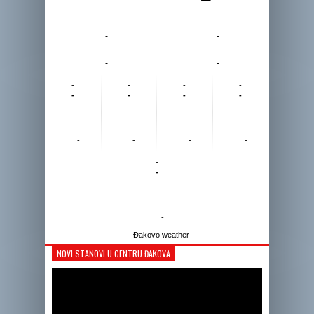
-
-
-
-
-
-
-
-
-
-
-
-
-
-
-
-
-
-
-
-
-
-
-
-
-
-
Đakovo weather
NOVI STANOVI U CENTRU ĐAKOVA
Reprodukto
videozapis