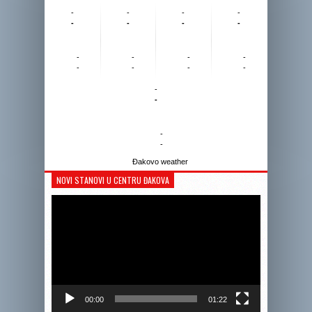
-
-
-
-
-
-
-
-
-
-
-
-
-
-
-
-
-
-
-
-
Đakovo weather
NOVI STANOVI U CENTRU ĐAKOVA
Reprodukto
videozapis
00:00
01:22