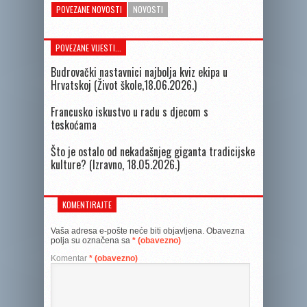
POVEZANE NOVOSTI
NOVOSTI
POVEZANE VIJESTI...
Budrovački nastavnici najbolja kviz ekipa u
Hrvatskoj (Život škole,18.06.2026.)
Francusko iskustvo u radu s djecom s
teskoćama
Što je ostalo od nekadašnjeg giganta tradicijske
kulture? (Izravno, 18.05.2026.)
KOMENTIRAJTE
Vaša adresa e-pošte neće biti objavljena.
Obavezna
polja su označena sa
* (obavezno)
Komentar
* (obavezno)