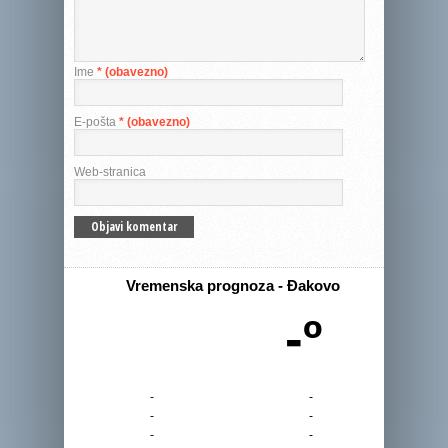
Ime
* (obavezno)
E-pošta
* (obavezno)
Web-stranica
Vremenska prognoza - Đakovo
-º
-
-
-
-
-
-