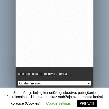
WEB PORTAL RADIO ĐAKOVO – ARHIVA
Web
portal
Radio
Za pružanje boljeg korisničkog iskustva, poboljšanje
Đakovo
funkcionalnosti i ispravan prikaz sadržaja ova stranica koristi
–
Copyright © 2020 Radio Đakovo
kolačiće (Cookies)
Cookie settings
PRIHVATI
Arhiva
Marketing
Pogrebne obavijesti
Program
Radio Đakovo