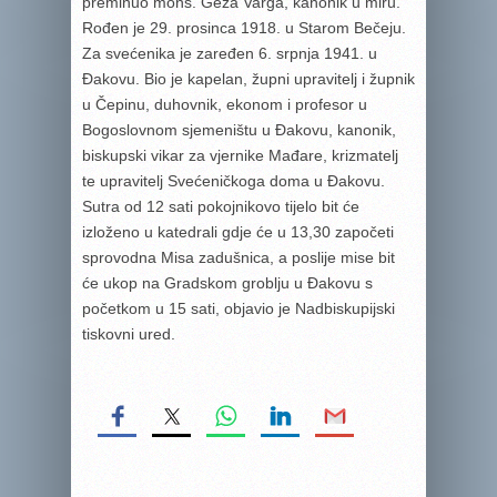
preminuo mons. Géza Varga, kanonik u miru.
Rođen je 29. prosinca 1918. u Starom Bečeju.
Za svećenika je zaređen 6. srpnja 1941. u
Đakovu. Bio je kapelan, župni upravitelj i župnik
u Čepinu, duhovnik, ekonom i profesor u
Bogoslovnom sjemeništu u Đakovu, kanonik,
biskupski vikar za vjernike Mađare, krizmatelj
te upravitelj Svećeničkoga doma u Đakovu.
Sutra od 12 sati pokojnikovo tijelo bit će
izloženo u katedrali gdje će u 13,30 započeti
sprovodna Misa zadušnica, a poslije mise bit
će ukop na Gradskom groblju u Đakovu s
početkom u 15 sati, objavio je Nadbiskupijski
tiskovni ured.