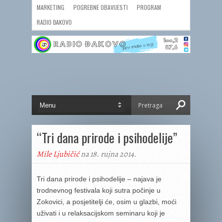
MARKETING
POGREBNE OBAVIJESTI
PROGRAM
RADIO ĐAKOVO
“Tri dana prirode i psihodelije”
Mile Ljubičić
na 18. rujna 2014.
Tri dana prirode i psihodelije – najava je
trodnevnog festivala koji sutra počinje u
Zokovici, a posjetitelji će, osim u glazbi, moći
uživati i u relaksacijskom seminaru koji je