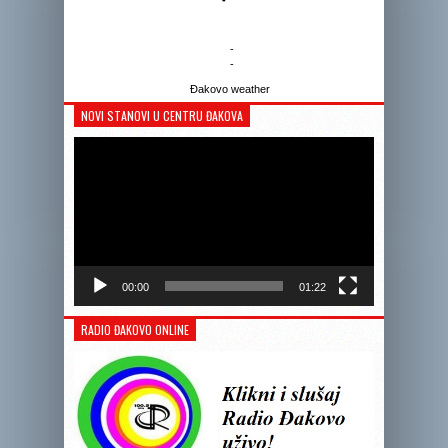
-
-
Đakovo weather
NOVI STANOVI U CENTRU ĐAKOVA
Reprodukto
videozapis
00:00
01:22
RADIO ĐAKOVO ONLINE