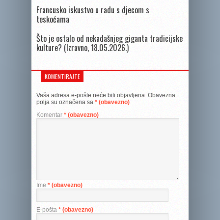
Francusko iskustvo u radu s djecom s
teskoćama
Što je ostalo od nekadašnjeg giganta tradicijske
kulture? (Izravno, 18.05.2026.)
KOMENTIRAJTE
Vaša adresa e-pošte neće biti objavljena.
Obavezna
polja su označena sa
* (obavezno)
Komentar
* (obavezno)
Ime
* (obavezno)
E-pošta
* (obavezno)