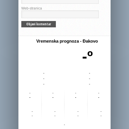
Web-stranica
Vremenska prognoza - Đakovo
-º
-
-
-
-
-
-
-
-
-
-
-
-
-
-
-
-
-
-
-
-
-
-
-
-