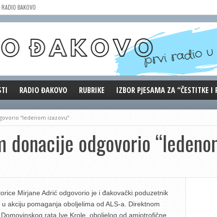
RADIO ĐAKOVO
STI
RADIO ĐAKOVO
RUBRIKE
IZBOR PJESAMA ZA “ČESTITKE I
MARKETING
REPRIZE EMISIJA
govorio “ledenom izazovu”
DOBRE VIBRACIJE
m donacije odgovorio “ledeno
ĐAKOVO GRADE
WEB ANKETA
KOLUMNE
rice Mirjane Adrić odgovorio je i đakovački poduzetnik
o u akciju pomaganja oboljelima od ALS-a. Direktnom
Domovinskog rata Ive Krole, oboljelog od amiotrofične