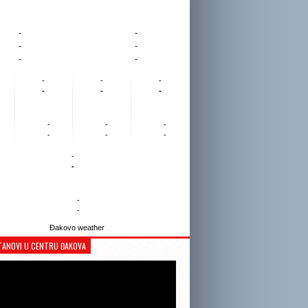
-
-
-
-
-
-
-
-
-
-
-
-
-
-
-
-
-
-
-
-
-
-
Đakovo weather
TANOVI U CENTRU ĐAKOVA
Reproduktor
videozapisa