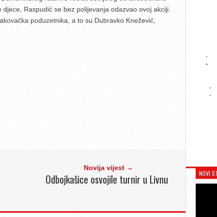
 djece, Raspudić se bez polijevanja odazvao ovoj akciji.
i đakovačka poduzetnika, a to su Dubravko Knežević,
-
-
-
-
Novija vijest →
NOVI S
Odbojkašice osvojile turnir u Livnu