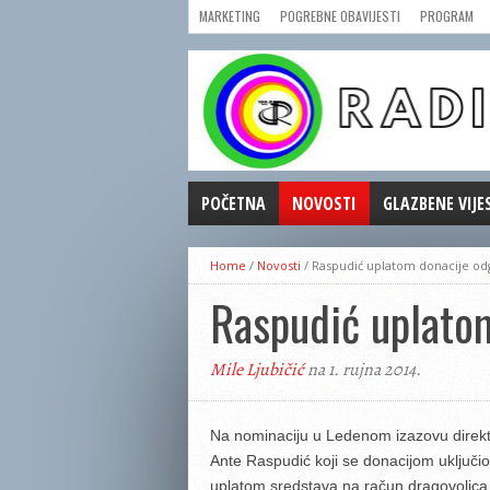
MARKETING
POGREBNE OBAVIJESTI
PROGRAM
POČETNA
NOVOSTI
GLAZBENE VIJE
AKTUALNOSTI
Home
/
Novosti
/
Raspudić uplatom donacije od
CRNA KRONIKA
Raspudić uplato
POLITIKA
ZANIMLJIVOSTI
Mile Ljubičić
na 1. rujna 2014.
GOSPODARSTVO
KULTURA
ŠPORT
Na nominaciju u Ledenom izazovu direkto
Ante Raspudić koji se donacijom uključi
REPRIZE EMISIJA
uplatom sredstava na račun dragovoljca 