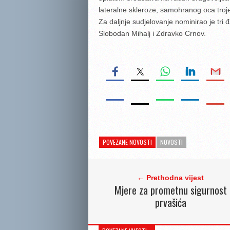
lateralne skleroze, samohranog oca troje
Za daljnje sudjelovanje nominirao je tr
Slobodan Mihalj i Zdravko Crnov.
POVEZANE NOVOSTI
NOVOSTI
← Prethodna vijest
Mjere za prometnu sigurnost
prvašića