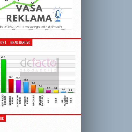
OST – GRAD ĐAKOVO
OOK