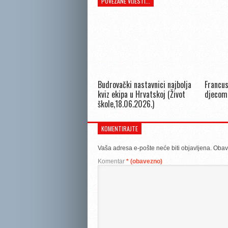
POVEZANE VIJESTI...
Budrovački nastavnici najbolja
Francus
kviz ekipa u Hrvatskoj (Život
djecom
škole,18.06.2026.)
KOMENTIRAJTE
Vaša adresa e-pošte neće biti objavljena.
Obav
Komentar
* (obavezno)