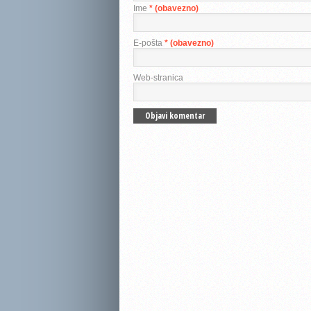
Ime
* (obavezno)
E-pošta
* (obavezno)
Web-stranica