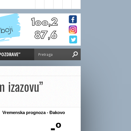
 POZDRAVE”
m izazovu”
Vremenska prognoza - Đakovo
-º