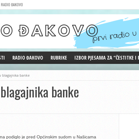
RADIO ĐAKOVO
STI
RADIO ĐAKOVO
RUBRIKE
IZBOR PJESAMA ZA “ČESTITKE I
MARKETING
REPRIZE EMISIJA
v blagajnika banke
DOBRE VIBRACIJE
 blagajnika banke
ĐAKOVO GRADE
WEB ANKETA
KOLUMNE
ama podiglo je pred Općinskim sudom u Našicama