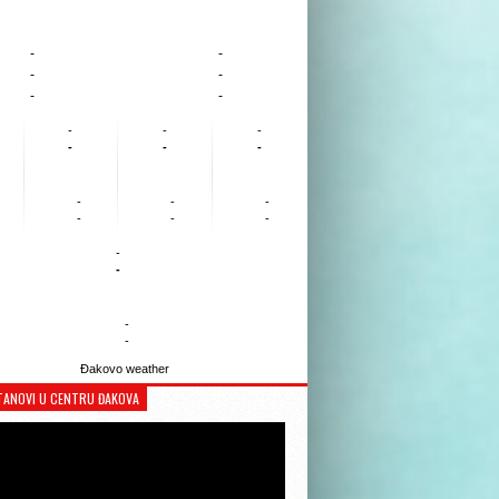
-
-
-
-
-
-
-
-
-
-
-
-
-
-
-
-
-
-
-
-
-
-
Đakovo weather
TANOVI U CENTRU ĐAKOVA
Reproduktor
videozapisa