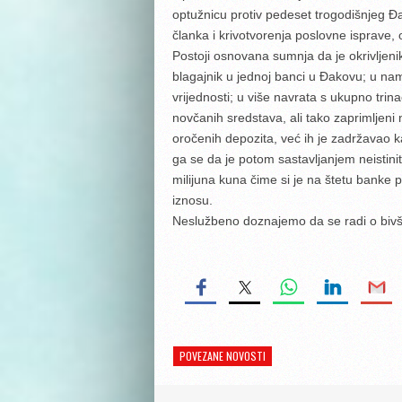
optužnicu protiv pedeset trogodišnjeg Đ
članka i krivotvorenja poslovne isprave, 
Postoji osnovana sumnja da je okrivljenik
blagajnik u jednoj banci u Đakovu; u namj
vrijednosti; u više navrata s ukupno tri
novčanih sredstava, ali tako zaprimljeni
oročenih depozita, već ih je zadržavao k
ga se da je potom sastavljanjem neistiniti
milijuna kuna čime si je na štetu banke
iznosu.
Neslužbeno doznajemo da se radi o bivš
POVEZANE NOVOSTI