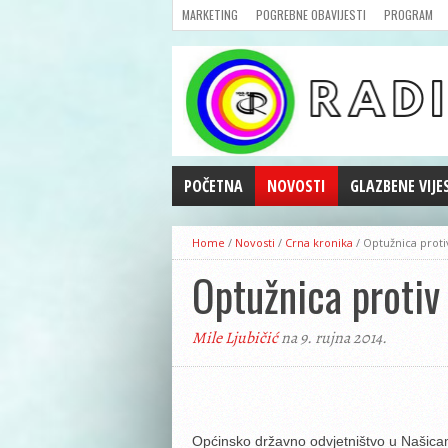
MARKETING
POGREBNE OBAVIJESTI
PROGRAM
POČETNA
NOVOSTI
GLAZBENE VIJE
AKTUALNOSTI
Home
/
Novosti
/
Crna kronika
/
Optužnica proti
CRNA KRONIKA
Optužnica protiv
POLITIKA
ZANIMLJIVOSTI
Mile Ljubičić
na 9. rujna 2014.
GOSPODARSTVO
KULTURA
ŠPORT
REPRIZE EMISIJA
Općinsko državno odvjetništvo u Našic