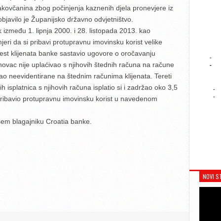
akovčanina zbog počinjenja kaznenih djela pronevjere iz
objavilo je Županijsko državno odvjetništvo.
 između 1. lipnja 2000. i 28. listopada 2013. kao
eri da si pribavi protupravnu imovinsku korist velike
naest klijenata banke sastavio ugovore o oročavanju
-
 novac nije uplaćivao s njihovih štednih računa na račune
-
ao neevidentirane na štednim računima klijenata. Tereti
h isplatnica s njihovih računa isplatio si i zadržao oko 3,5
-
-
 pribavio protupravnu imovinsku korist u navedenom
em blagajniku Croatia banke.
NOVI S