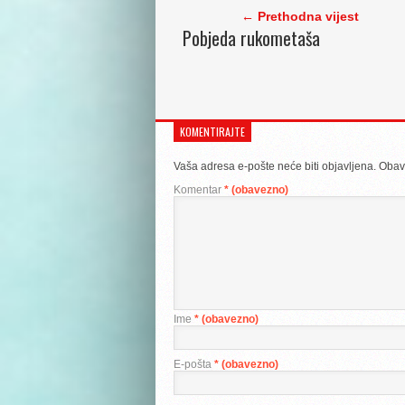
← Prethodna vijest
Pobjeda rukometaša
KOMENTIRAJTE
Vaša adresa e-pošte neće biti objavljena.
Obav
Komentar
* (obavezno)
Ime
* (obavezno)
E-pošta
* (obavezno)