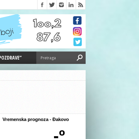
 POZDRAVE”
Vremenska prognoza - Đakovo
-º