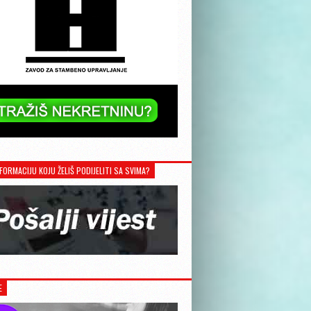
FORMACIJU KOJU ŽELIŠ PODIJELITI SA SVIMA?
E