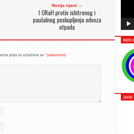
Novija vijest →
I ORaH protiv ishitrenog i
paušalnog poskupljenja odvoza
otpada
RADIO 
ezna polja su označena sa
* (obavezno)
ZAVOD 