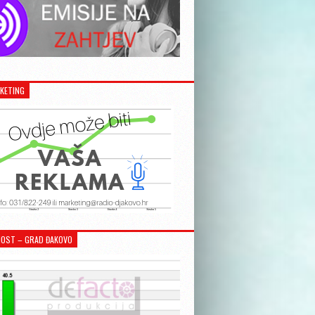
KETING
OST – GRAD ĐAKOVO