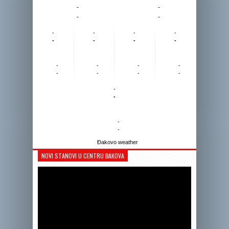
-
-
-
-
-
-
-
-
-
-
-
-
-
-
-
-
-
-
-
-
-
-
-
-
Đakovo weather
NOVI STANOVI U CENTRU ĐAKOVA
Reprodukto
videozapis