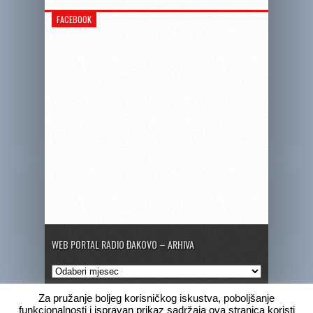
FACEBOOK
WEB PORTAL RADIO ĐAKOVO – ARHIVA
Web
portal
Radio
Za pružanje boljeg korisničkog iskustva, poboljšanje
Đakovo
funkcionalnosti i ispravan prikaz sadržaja ova stranica koristi