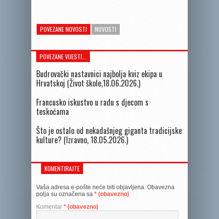
POVEZANE NOVOSTI
NOVOSTI
POVEZANE VIJESTI...
Budrovački nastavnici najbolja kviz ekipa u
Hrvatskoj (Život škole,18.06.2026.)
Francusko iskustvo u radu s djecom s
teskoćama
Što je ostalo od nekadašnjeg giganta tradicijske
kulture? (Izravno, 18.05.2026.)
KOMENTIRAJTE
Vaša adresa e-pošte neće biti objavljena.
Obavezna
polja su označena sa
* (obavezno)
Komentar
* (obavezno)