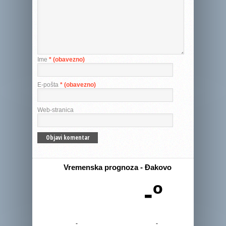
Ime
* (obavezno)
E-pošta
* (obavezno)
Web-stranica
Vremenska prognoza - Đakovo
-º
-
-