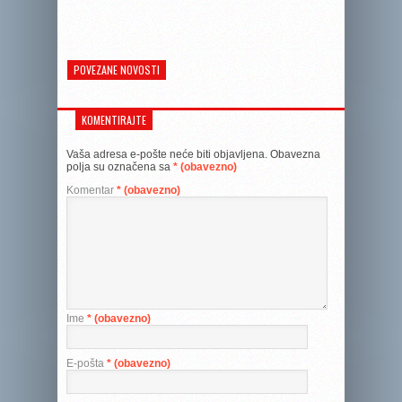
POVEZANE NOVOSTI
KOMENTIRAJTE
Vaša adresa e-pošte neće biti objavljena.
Obavezna
polja su označena sa
* (obavezno)
Komentar
* (obavezno)
Ime
* (obavezno)
E-pošta
* (obavezno)