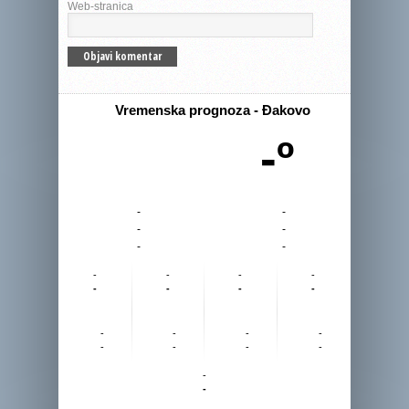
Web-stranica
Vremenska prognoza - Đakovo
-º
-
-
-
-
-
-
-
-
-
-
-
-
-
-
-
-
-
-
-
-
-
-
-
-