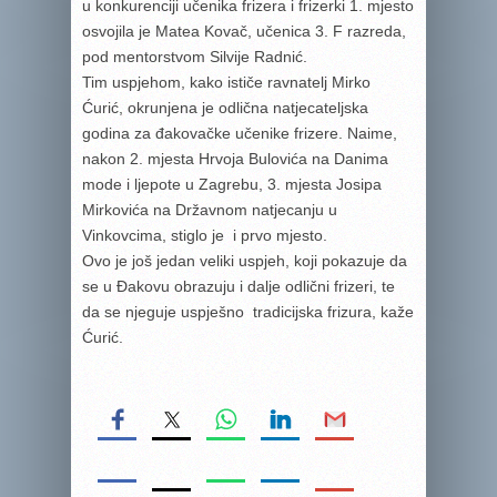
u konkurenciji učenika frizera i frizerki 1. mjesto
osvojila je Matea Kovač, učenica 3. F razreda,
pod mentorstvom Silvije Radnić.
Tim uspjehom, kako ističe ravnatelj Mirko
Ćurić, okrunjena je odlična natjecateljska
godina za đakovačke učenike frizere. Naime,
nakon 2. mjesta Hrvoja Bulovića na Danima
mode i ljepote u Zagrebu, 3. mjesta Josipa
Mirkovića na Državnom natjecanju u
Vinkovcima, stiglo je i prvo mjesto.
Ovo je još jedan veliki uspjeh, koji pokazuje da
se u Đakovu obrazuju i dalje odlični frizeri, te
da se njeguje uspješno tradicijska frizura, kaže
Ćurić.