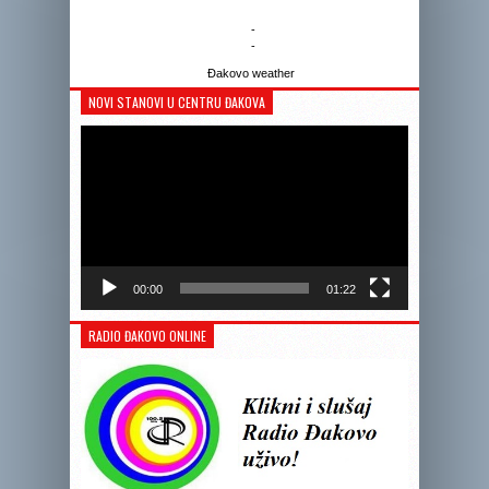
-
-
Đakovo weather
NOVI STANOVI U CENTRU ĐAKOVA
Reprodukto
videozapis
00:00
01:22
RADIO ĐAKOVO ONLINE