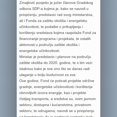
Zmajlović posjetio je jučer članove Gradskog
odbora SDP-a kojima je, kako se navodi u
priopćenju, predstavio rad svog ministarstva,
ali i Fonda za zaštitu okoliša i energetsku
učinkovitost, te podatke o prikupljanju i
korištenju sredstava kojima raspolaže Fond za
financiranje programa i projekata, te ostalih
aktivnosti u području zaštite okoliša i
energetske učinkovitosti.
Ministar je predstavio i planove na području
zaštite okoliša do 2020. godine, te s tim vezi
istaknuo kako je sve ono što se danas radi
ulaganje u bolju budućnost za sve.
Ove godine, Fond će poticati projekte održive
gradnje, energetske učinkovitosti i korištenja
obnovljivih izvora energije, kao i projekte
čistijeg transporta, a sredstva su, osim javnom
sektoru, dostupna i kućanstvima, privatnom
sektoru, te udrugama, navodi se u priopćenju
uz konstataciju da je naglasak sastanka ipak