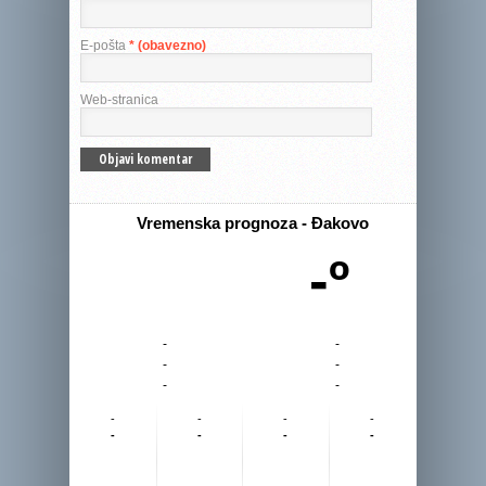
E-pošta
* (obavezno)
Web-stranica
Vremenska prognoza - Đakovo
-º
-
-
-
-
-
-
-
-
-
-
-
-
-
-