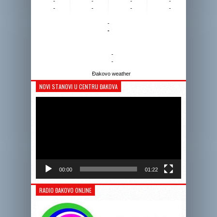
-
-
-
-
-
-
-
-
-
-
-
-
Đakovo weather
NOVI STANOVI U CENTRU ĐAKOVA
Reprodukto
videozapis
00:00
01:22
RADIO ĐAKOVO ONLINE