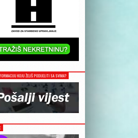
FORMACIJU KOJU ŽELIŠ PODIJELITI SA SVIMA?
E