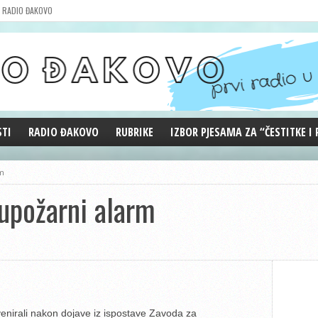
RADIO ĐAKOVO
STI
RADIO ĐAKOVO
RUBRIKE
IZBOR PJESAMA ZA “ČESTITKE I
MARKETING
REPRIZE EMISIJA
rm
DOBRE VIBRACIJE
tupožarni alarm
ĐAKOVO GRADE
WEB ANKETA
KOLUMNE
enirali nakon dojave iz ispostave Zavoda za