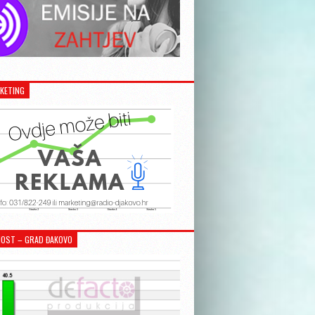
KETING
OST – GRAD ĐAKOVO