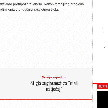
 aktivirao protupožarni alarm. Nakon temeljitog pregleda
dimljenja u prigušnici rasvjetnog tijela.
-
-
-
-
Novija vijest →
Stigla suglasnost za “mali
NOVI S
natječaj”