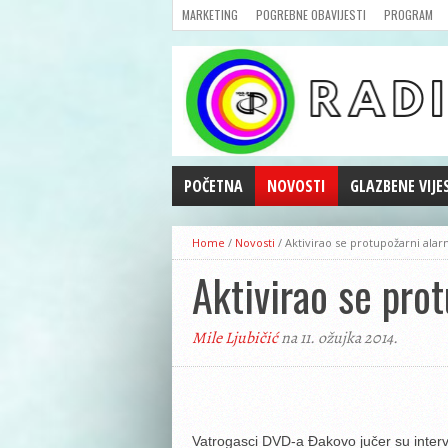
MARKETING
POGREBNE OBAVIJESTI
PROGRAM
POČETNA
NOVOSTI
GLAZBENE VIJE
AKTUALNOSTI
Home
/
Novosti
/
Aktivirao se protupožarni ala
CRNA KRONIKA
Aktivirao se pro
POLITIKA
ZANIMLJIVOSTI
Mile Ljubičić
na 11. ožujka 2014.
GOSPODARSTVO
KULTURA
ŠPORT
REPRIZE EMISIJA
Vatrogasci DVD-a Đakovo jučer su interv