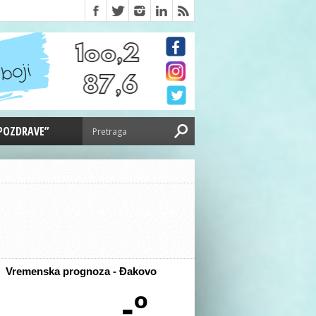
 POZDRAVE”
Vremenska prognoza - Đakovo
-º