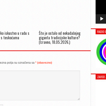
RADIO 
ko iskustvo u radu s
Što je ostalo od nekadašnjeg
 s teskoćama
giganta tradicijske kulture?
(Izravno, 18.05.2026.)
ezna polja su označena sa
* (obavezno)
ZAVOD 