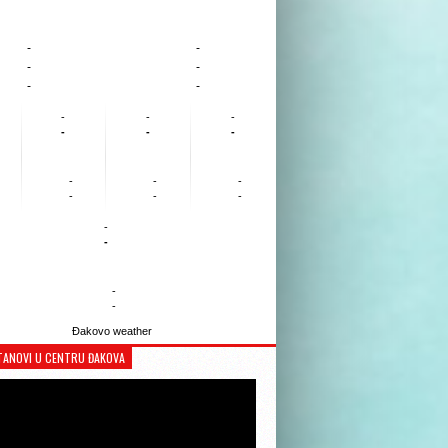
-
-
-
-
-
-
-
-
-
-
-
-
-
-
-
-
-
-
-
-
-
-
Đakovo weather
TANOVI U CENTRU ĐAKOVA
Reproduktor
videozapisa