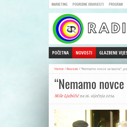
MARKETING
POGREBNE OBAVIJESTI
PROGRAM
POČETNA
NOVOSTI
GLAZBENE VIJE
AKTUALNOSTI
Home
/
Novosti
/
“Nemamo novce za kazne”, por
CRNA KRONIKA
“Nemamo novce za
POLITIKA
ZANIMLJIVOSTI
Mile Ljubičić
na 16. siječnja 2014.
GOSPODARSTVO
KULTURA
ŠPORT
REPRIZE EMISIJA