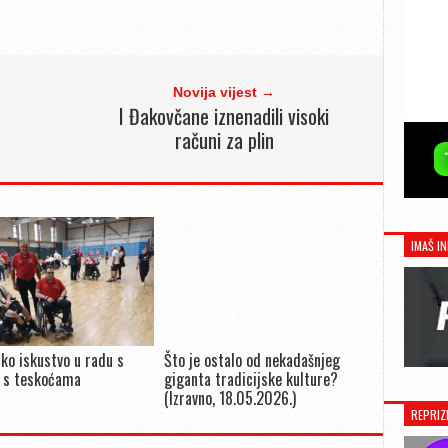
Novija vijest →
I Đakovčane iznenadili visoki
računi za plin
IMAŠ IN
ko iskustvo u radu s
Što je ostalo od nekadašnjeg
 s teskoćama
giganta tradicijske kulture?
(Izravno, 18.05.2026.)
REPRIZ