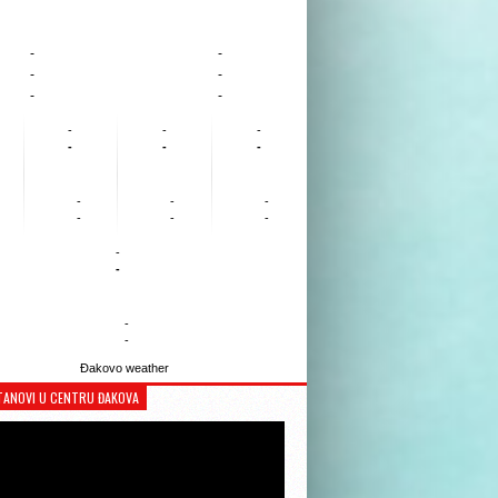
-
-
-
-
-
-
-
-
-
-
-
-
-
-
-
-
-
-
-
-
-
-
Đakovo weather
TANOVI U CENTRU ĐAKOVA
Reproduktor
videozapisa