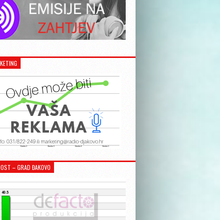
KETING
OST – GRAD ĐAKOVO