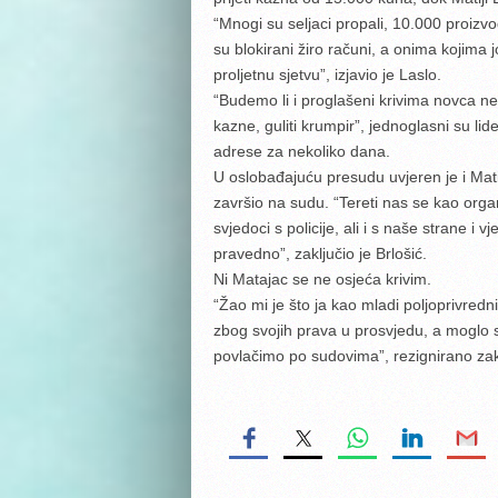
“Mnogi su seljaci propali, 10.000 proizv
su blokirani žiro računi, a onima kojima j
proljetnu sjetvu”, izjavio je Laslo.
“Budemo li i proglašeni krivima novca 
kazne, guliti krumpir”, jednoglasni su li
adrese za nekoliko dana.
U oslobađajuću presudu uvjeren je i Matij
završio na sudu. “Tereti nas se kao organi
svjedoci s policije, ali i s naše strane i
pravedno”, zaključio je Brlošić.
Ni Matajac se ne osjeća krivim.
“Žao mi je što ja kao mladi poljoprivredn
zbog svojih prava u prosvjedu, a moglo se
povlačimo po sudovima”, rezignirano zak