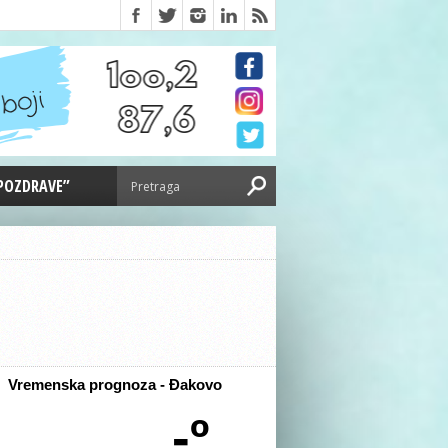
 POZDRAVE”
Vremenska prognoza - Đakovo
-º