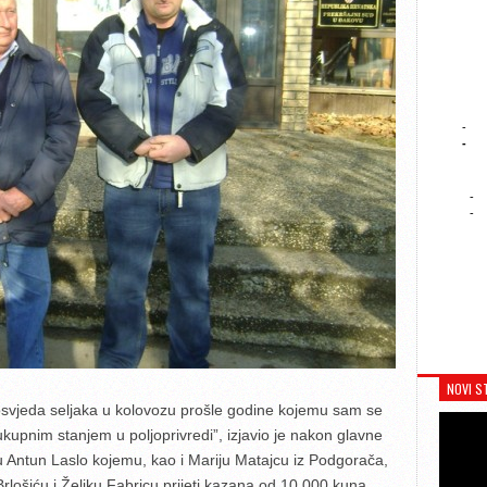
-
-
-
-
NOVI S
rosvjeda seljaka u kolovozu prošle godine kojemu sam se
 ukupnim stanjem u poljoprivredi”, izjavio je nakon glavne
Antun Laslo kojemu, kao i Mariju Matajcu iz Podgorača,
Brlošiću i Željku Fabricu prijeti kazana od 10.000 kuna.