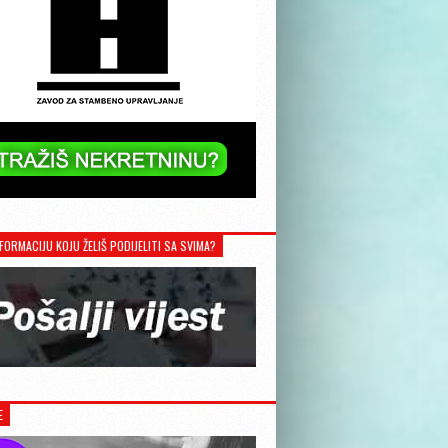
FORMACIJU KOJU ŽELIŠ PODIJELITI SA SVIMA?
E