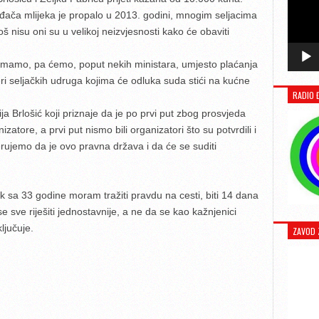
ođača mlijeka je propalo u 2013. godini, mnogim seljacima
oš nisu oni su u velikoj neizvjesnosti kako će obaviti
nemamo, pa ćemo, poput nekih ministara, umjesto plaćanja
deri seljačkih udruga kojima će odluka suda stići na kućne
RADIO 
a Brlošić koji priznaje da je po prvi put zbog prosvjeda
zatore, a prvi put nismo bili organizatori što su potvrdili i
 vjerujemo da je ovo pravna država i da će se suditi
ik sa 33 godine moram tražiti pravdu na cesti, biti 14 dana
 sve riješiti jednostavnije, a ne da se kao kažnjenici
ljučuje.
ZAVOD 