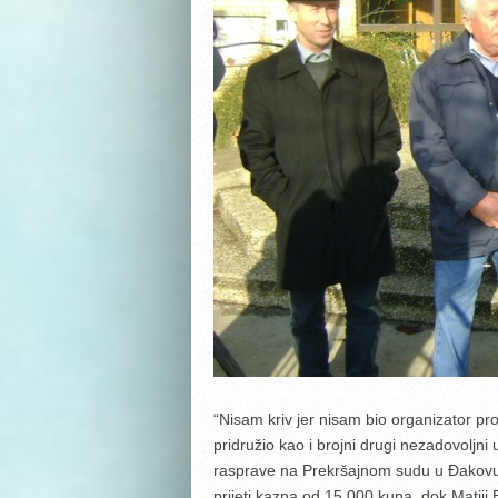
“Nisam kriv jer nisam bio organizator p
pridružio kao i brojni drugi nezadovoljni
rasprave na Prekršajnom sudu u Đakovu 
prijeti kazna od 15.000 kuna, dok Matiji 