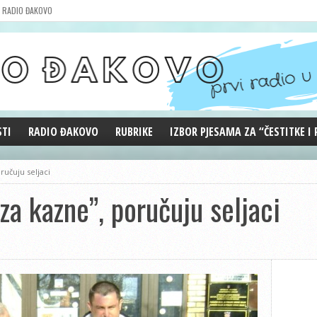
RADIO ĐAKOVO
STI
RADIO ĐAKOVO
RUBRIKE
IZBOR PJESAMA ZA “ČESTITKE I
MARKETING
REPRIZE EMISIJA
učuju seljaci
DOBRE VIBRACIJE
 kazne”, poručuju seljaci
ĐAKOVO GRADE
WEB ANKETA
KOLUMNE