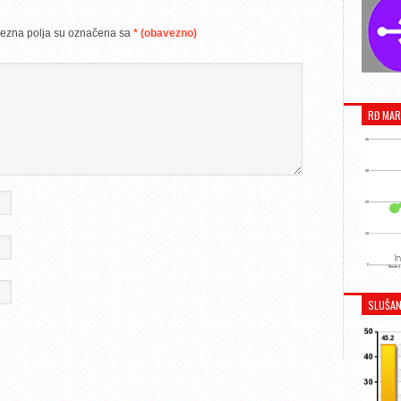
ezna polja su označena sa
* (obavezno)
RĐ MAR
SLUŠAN