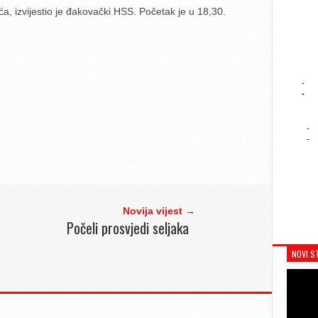
, izvijestio je đakovački HSS. Početak je u 18,30.
-
-
-
-
Novija vijest →
Počeli prosvjedi seljaka
NOVI S