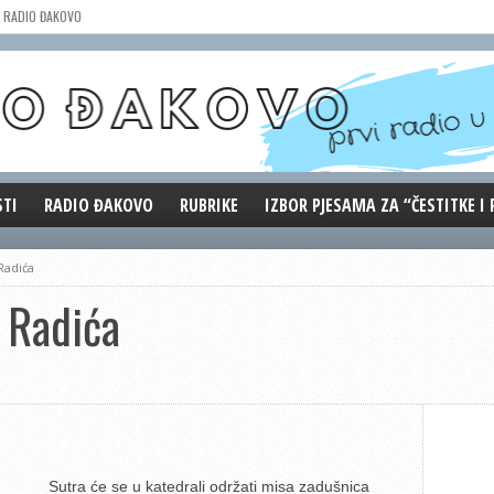
RADIO ĐAKOVO
STI
RADIO ĐAKOVO
RUBRIKE
IZBOR PJESAMA ZA “ČESTITKE I
MARKETING
REPRIZE EMISIJA
Radića
DOBRE VIBRACIJE
 Radića
ĐAKOVO GRADE
WEB ANKETA
KOLUMNE
Sutra će se u katedrali održati misa zadušnica