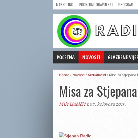
MARKETING
POGREBNE OBAVIJESTI
PROGRAM
POČETNA
NOVOSTI
GLAZBENE VIJE
AKTUALNOSTI
Home
/
Novosti
/
Aktualnosti
/
Misa za Stjepana 
CRNA KRONIKA
Misa za Stjepana
POLITIKA
ZANIMLJIVOSTI
Mile Ljubičić
na 7. kolovoza 2013.
GOSPODARSTVO
KULTURA
ŠPORT
REPRIZE EMISIJA