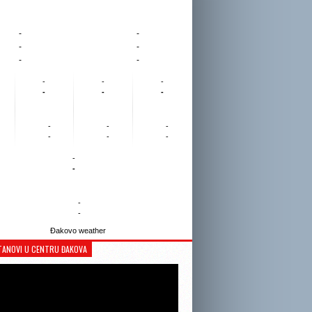
-
-
-
-
-
-
-
-
-
-
-
-
-
-
-
-
-
-
-
-
-
-
Đakovo weather
TANOVI U CENTRU ĐAKOVA
Reproduktor
videozapisa