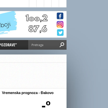
 POZDRAVE”
Vremenska prognoza - Đakovo
-º