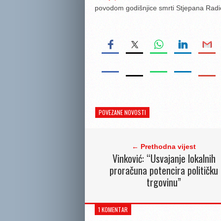
povodom godišnjice smrti Stjepana Radića
POVEZANE NOVOSTI
← Prethodna vijest
Vinković: “Usvajanje lokalnih
proračuna potencira političku
trgovinu”
1 KOMENTAR