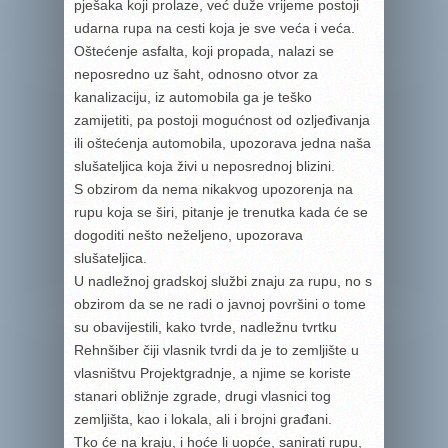
pješaka koji prolaze, već duže vrijeme postoji
udarna rupa na cesti koja je sve veća i veća.
Oštećenje asfalta, koji propada, nalazi se
neposredno uz šaht, odnosno otvor za
kanalizaciju, iz automobila ga je teško
zamijetiti, pa postoji mogućnost od ozljeđivanja
ili oštećenja automobila, upozorava jedna naša
slušateljica koja živi u neposrednoj blizini.
S obzirom da nema nikakvog upozorenja na
rupu koja se širi, pitanje je trenutka kada će se
dogoditi nešto neželjeno, upozorava
slušateljica.
U nadležnoj gradskoj službi znaju za rupu, no s
obzirom da se ne radi o javnoj površini o tome
su obavijestili, kako tvrde, nadležnu tvrtku
Rehnšiber čiji vlasnik tvrdi da je to zemljište u
vlasništvu Projektgradnje, a njime se koriste
stanari obližnje zgrade, drugi vlasnici tog
zemljišta, kao i lokala, ali i brojni građani.
Tko će na kraju, i hoće li uopće, sanirati rupu,