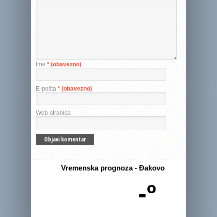
Ime
* (obavezno)
E-pošta
* (obavezno)
Web-stranica
Vremenska prognoza - Đakovo
-º