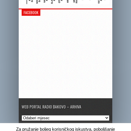
FACEBOOK
WEB PORTAL RADIO ĐAKOVO – ARHIVA
Web
portal
Radio
Za pružanje boljeg korisničkog iskustva, poboljšanje