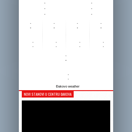
-
-
-
-
-
-
-
-
-
-
-
-
-
-
-
-
-
-
-
-
-
-
-
-
-
-
Đakovo weather
NOVI STANOVI U CENTRU ĐAKOVA
Reprodukto
videozapis