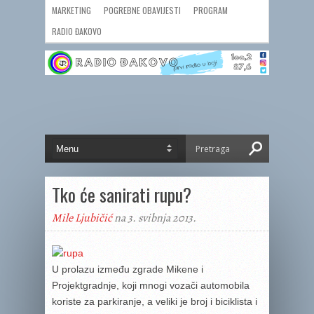
MARKETING
POGREBNE OBAVIJESTI
PROGRAM
RADIO ĐAKOVO
Tko će sanirati rupu?
Mile Ljubičić
na 3. svibnja 2013.
U prolazu između zgrade Mikene i
Projektgradnje, koji mnogi vozači automobila
koriste za parkiranje, a veliki je broj i biciklista i