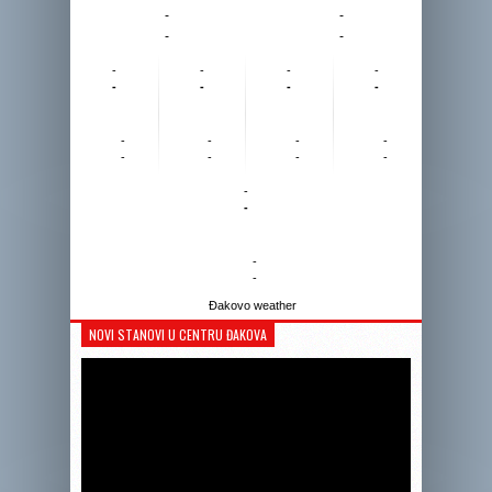
-
-
-
-
-
-
-
-
-
-
-
-
-
-
-
-
-
-
-
-
-
-
-
-
Đakovo weather
NOVI STANOVI U CENTRU ĐAKOVA
Reprodukto
videozapis