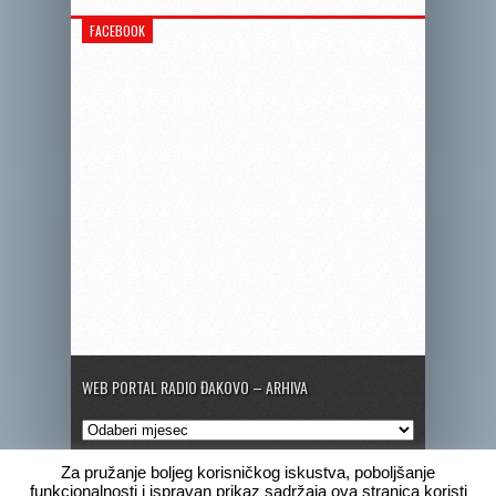
FACEBOOK
WEB PORTAL RADIO ĐAKOVO – ARHIVA
Web
portal
Radio
Za pružanje boljeg korisničkog iskustva, poboljšanje
Đakovo
funkcionalnosti i ispravan prikaz sadržaja ova stranica koristi