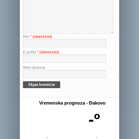
Ime
* (obavezno)
E-pošta
* (obavezno)
Web-stranica
Vremenska prognoza - Đakovo
-º
-
-