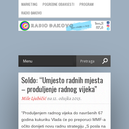
MARKETING
POGREBNE OBAVIJESTI
PROGRAM
RADIO ĐAKOVO
Soldo: “Umjesto radnih mjesta
– produljenje radnog vijeka”
Mile Ljubičić
na 12. ožujka 2013.
“Produljenjem radnog vijeka do navršenih 67
godina kukuriku Vlada će po preporuci MMF-a
očito donijeti novu radnu strategiju „S posla na