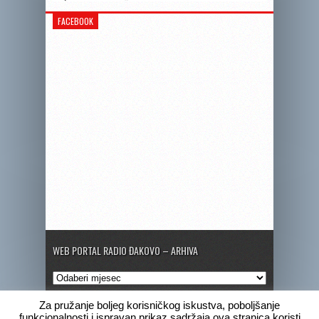
FACEBOOK
WEB PORTAL RADIO ĐAKOVO – ARHIVA
Web
portal
Radio
Za pružanje boljeg korisničkog iskustva, poboljšanje
Đakovo
funkcionalnosti i ispravan prikaz sadržaja ova stranica koristi