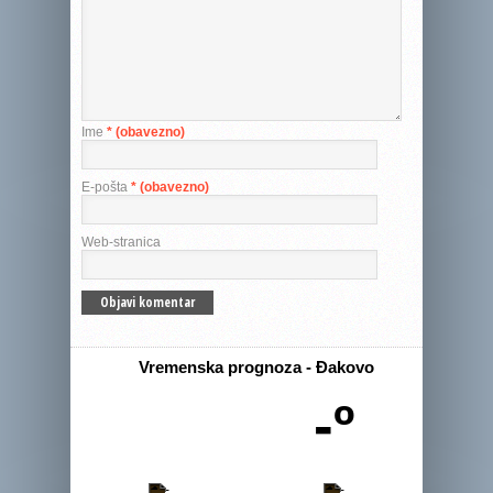
Ime
* (obavezno)
E-pošta
* (obavezno)
Web-stranica
Vremenska prognoza - Đakovo
-º
-
-