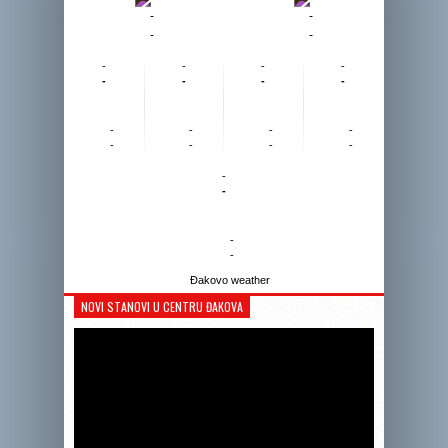
-
-
-
-
-
-
-
-
-
-
-
-
-
-
-
-
-
-
-
-
-
-
-
-
Đakovo weather
NOVI STANOVI U CENTRU ĐAKOVA
Reprodukto
videozapis