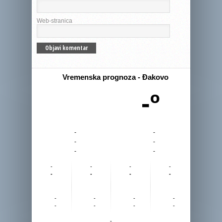
Web-stranica
Vremenska prognoza - Đakovo
-º
-
-
-
-
-
-
-
-
-
-
-
-
-
-
-
-
-
-
-
-
-
-
-