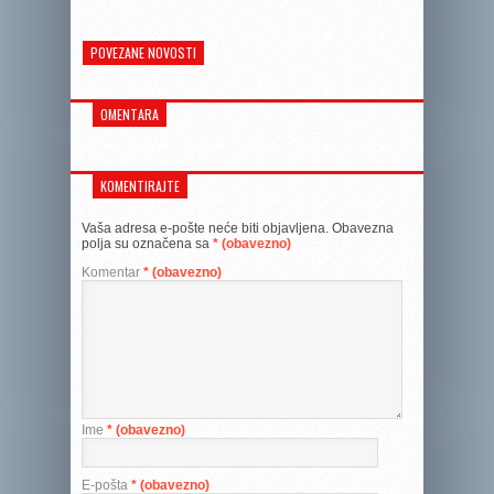
POVEZANE NOVOSTI
OMENTARA
KOMENTIRAJTE
Vaša adresa e-pošte neće biti objavljena.
Obavezna
polja su označena sa
* (obavezno)
Komentar
* (obavezno)
Ime
* (obavezno)
E-pošta
* (obavezno)