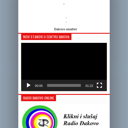
-
-
-
Đakovo weather
NOVI STANOVI U CENTRU ĐAKOVA
Reprodukto
videozapis
00:00
01:22
RADIO ĐAKOVO ONLINE