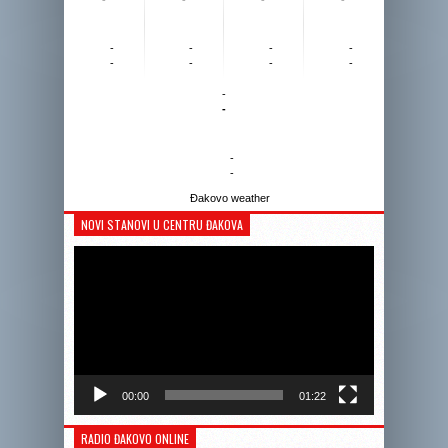
-
-
-
-
-
-
-
-
-
-
-
-
Đakovo weather
NOVI STANOVI U CENTRU ĐAKOVA
Reprodukto
videozapis
00:00
01:22
RADIO ĐAKOVO ONLINE