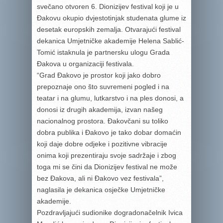
svečano otvoren 6. Dionizijev festival koji je u
Đakovu okupio dvjestotinjak studenata glume iz
desetak europskih zemalja. Otvarajući festival
dekanica Umjetničke akademije Helena Sablić-
Tomić istaknula je partnersku ulogu Grada
Đakova u organizaciji festivala.
“Grad Đakovo je prostor koji jako dobro
prepoznaje ono što suvremeni pogled i na
teatar i na glumu, lutkarstvo i na ples donosi, a
donosi iz drugih akademija, izvan našeg
nacionalnog prostora. Đakovčani su toliko
dobra publika i Đakovo je tako dobar domaćin
koji daje dobre odjeke i pozitivne vibracije
onima koji prezentiraju svoje sadržaje i zbog
toga mi se čini da Dionizijev festival ne može
bez Đakova, ali ni Đakovo vez festivala”,
naglasila je dekanica osječke Umjetničke
akademije.
Pozdravljajući sudionike dogradonačelnik Ivica