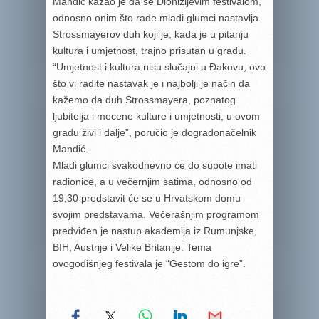
Mandić kazao je da se Dionizijevim festivalom,
odnosno onim što rade mladi glumci nastavlja
Strossmayerov duh koji je, kada je u pitanju
kultura i umjetnost, trajno prisutan u gradu.
“Umjetnost i kultura nisu slučajni u Đakovu, ovo
što vi radite nastavak je i najbolji je način da
kažemo da duh Strossmayera, poznatog
ljubitelja i mecene kulture i umjetnosti, u ovom
gradu živi i dalje”, poručio je dogradonačelnik
Mandić.
Mladi glumci svakodnevno će do subote imati
radionice, a u večernjim satima, odnosno od
19,30 predstavit će se u Hrvatskom domu
svojim predstavama. Večerašnjim programom
predviđen je nastup akademija iz Rumunjske,
BIH, Austrije i Velike Britanije. Tema
ovogodišnjeg festivala je “Gestom do igre”.