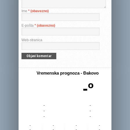
Ime
* (obavezno)
E-pošta
* (obavezno)
Web-stranica
Vremenska prognoza - Đakovo
-º
-
-
-
-
-
-
-
-
-
-
-
-
-
-